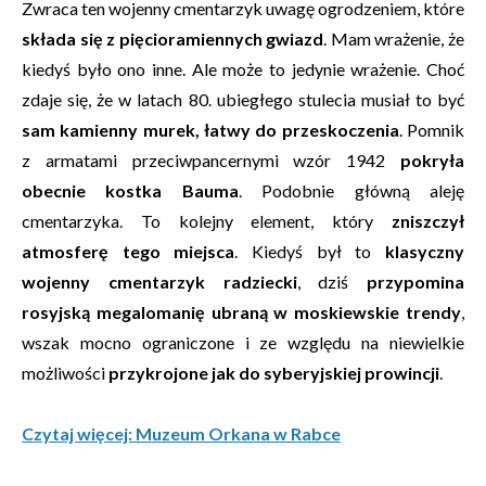
Zwraca ten wojenny cmentarzyk uwagę ogrodzeniem, które
składa się z pięcioramiennych gwiazd
. Mam wrażenie, że
kiedyś było ono inne. Ale może to jedynie wrażenie. Choć
zdaje się, że w latach 80. ubiegłego stulecia musiał to być
sam kamienny murek, łatwy do przeskoczenia
. Pomnik
z armatami przeciwpancernymi wzór 1942
pokryła
obecnie kostka Bauma
. Podobnie główną aleję
cmentarzyka. To kolejny element, który
zniszczył
atmosferę tego miejsca
. Kiedyś był to
klasyczny
wojenny cmentarzyk radziecki
, dziś
przypomina
rosyjską megalomanię ubraną w moskiewskie trendy
,
wszak mocno ograniczone i ze względu na niewielkie
możliwości
przykrojone jak do syberyjskiej prowincji
.
Czytaj więcej: Muzeum Orkana w Rabce