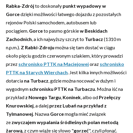
Rabka-Zdrój
to doskonały
punkt wypadowy w
Gorce
dzięki możliwości łatwego dojazdu z pozostałych
rejonów Polski samochodem, autobusem lub
pociągiem.
Gorce
to pasmo górskie
w Beskidach
Zachodnich
, a ich najwyższy szczyt to
Turbacz
(1310 m
n.p.m.).
Z Rabki-Zdroju
można się tam dostać w ciągu
około pięciu godzin czerwonym szlakiem, który prowadzi
przez
schronisko PTTK na Maciejowej
oraz
schronisko
PTTK na Starych Wierchach
. Jest kilka innych możliwości
dotarcia
na Turbacz
, gdzie można nocować w dużym i
wygodnym
schronisku PTTK na Turbaczu
. Można iść na
przykład
z Nowego Targu
,
Koninek
, albo od
Przełęczy
Knurowskiej
, a dalej
przez Lubań na przykład z
Tylmanowej
. Nazwa
Gorce
mogła mieć związek
ze
zwyczajem wypalania śródleśnych polan metodą
żarową
, z czym wiąże się słowo "
gorzeć
", czyli płonąć.