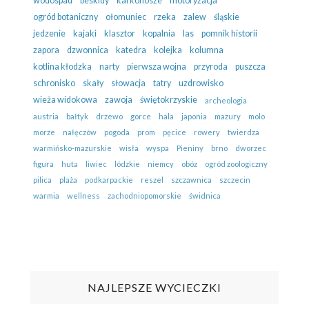
wodospad
beskidy
karkonosze
motoryzacja
ogród botaniczny
ołomuniec
rzeka
zalew
śląskie
jedzenie
kajaki
klasztor
kopalnia
las
pomnik historii
zapora
dzwonnica
katedra
kolejka
kolumna
kotlina kłodzka
narty
pierwsza wojna
przyroda
puszcza
schronisko
skały
słowacja
tatry
uzdrowisko
wieża widokowa
zawoja
świętokrzyskie
archeologia
austria
bałtyk
drzewo
gorce
hala
japonia
mazury
molo
morze
nałęczów
pogoda
prom
pęcice
rowery
twierdza
warmińsko-mazurskie
wisła
wyspa
Pieniny
brno
dworzec
figura
huta
liwiec
lódzkie
niemcy
obóz
ogród zoologiczny
pilica
plaża
podkarpackie
reszel
szczawnica
szczecin
warmia
wellness
zachodniopomorskie
świdnica
NAJLEPSZE WYCIECZKI