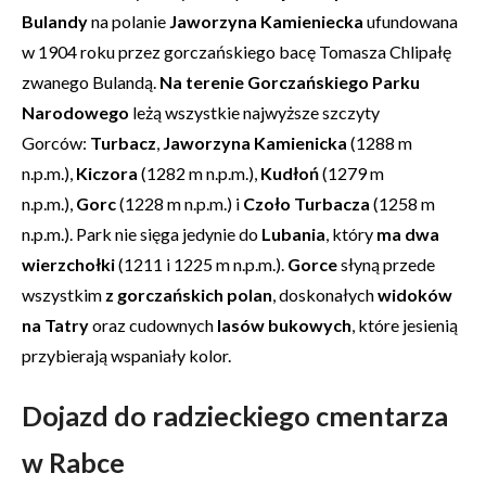
Bulandy
na polanie
Jaworzyna Kamieniecka
ufundowana
w 1904 roku przez gorczańskiego bacę Tomasza Chlipałę
zwanego Bulandą.
Na terenie Gorczańskiego Parku
Narodowego
leżą wszystkie najwyższe szczyty
Gorców:
Turbacz
,
Jaworzyna Kamienicka
(1288 m
n.p.m.),
Kiczora
(1282 m n.p.m.),
Kudłoń
(1279 m
n.p.m.),
Gorc
(1228 m n.p.m.) i
Czoło Turbacza
(1258 m
n.p.m.). Park nie sięga jedynie do
Lubania
, który
ma dwa
wierzchołki
(1211 i 1225 m n.p.m.).
Gorce
słyną przede
wszystkim
z gorczańskich polan
, doskonałych
widoków
na Tatry
oraz cudownych
lasów bukowych
, które jesienią
przybierają wspaniały kolor.
Dojazd do radzieckiego cmentarza
w Rabce