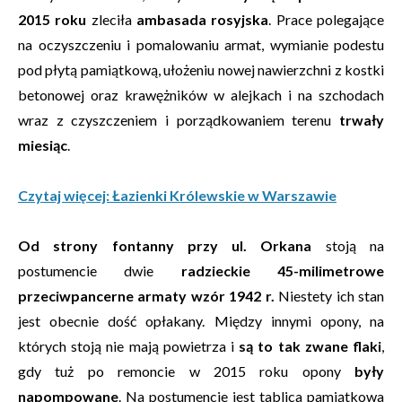
2015 roku
zleciła
ambasada rosyjska
. Prace polegające
na oczyszczeniu i pomalowaniu armat, wymianie podestu
pod płytą pamiątkową, ułożeniu nowej nawierzchni z kostki
betonowej oraz krawężników w alejkach i na szchodach
wraz z czyszczeniem i porządkowaniem terenu
trwały
miesiąc
.
Czytaj więcej: Łazienki Królewskie w Warszawie
Od strony fontanny przy ul. Orkana
stoją na
postumencie dwie
radzieckie 45-milimetrowe
przeciwpancerne armaty wzór 1942 r.
Niestety ich stan
jest obecnie dość opłakany. Między innymi opony, na
których stoją nie mają powietrza i
są to tak zwane flaki
,
gdy tuż po remoncie w 2015 roku opony
były
napompowane
. Na postumencie jest tablica pamiątkowa