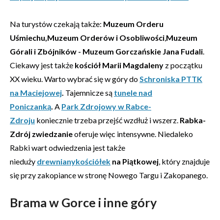
Na turystów czekają także:
Muzeum Orderu
Uśmiechu
,Muzeum Orderów i Osobliwości
,
Muzeum
Górali i Zbójników - Muzeum Gorczańskie Jana Fudali
.
Ciekawy jest także
kościół Marii Magdaleny
z początku
XX wieku. Warto wybrać się w góry do
Schroniska PTTK
na Maciejowej
.
Tajemnicze są
tunele nad
Poniczanką
.
A
Park Zdrojowy w Rabce-
Zdroju
koniecznie trzeba przejść wzdłuż i wszerz.
Rabka-
Zdrój zwiedzanie
oferuje więc intensywne. Niedaleko
Rabki wart odwiedzenia jest także
nieduży
drewniany
kościółek
na Piątkowej
, który znajduje
się przy zakopiance w stronę Nowego Targu i Zakopanego.
Brama w Gorce i inne góry