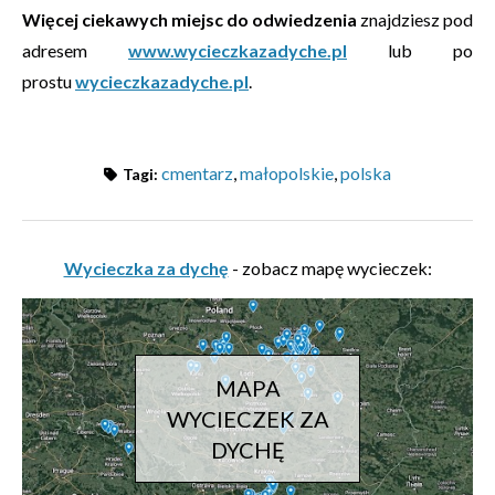
Więcej ciekawych miejsc do odwiedzenia
znajdziesz pod
adresem
www.wycieczkazadyche.pl
lub po
prostu
wycieczkazadyche.pl
.
cmentarz
,
małopolskie
,
polska
Tagi:
Wycieczka za dychę
- zobacz mapę wycieczek:
MAPA
WYCIECZEK ZA
DYCHĘ