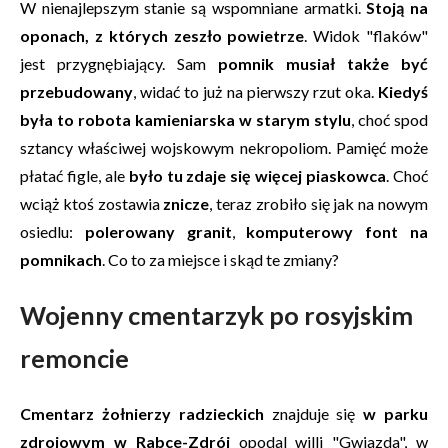
W nienajlepszym stanie są wspomniane armatki.
Stoją na
oponach, z których zeszło powietrze
. Widok "flaków"
jest przygnębiający. Sam
pomnik musiał także być
przebudowany
, widać to już na pierwszy rzut oka.
Kiedyś
była to robota kamieniarska w starym stylu
, choć spod
sztancy właściwej wojskowym nekropoliom. Pamięć może
płatać figle, ale
było tu zdaje się więcej piaskowca
. Choć
wciąż ktoś zostawia
znicze
, teraz zrobiło się jak na nowym
osiedlu:
polerowany granit
,
komputerowy font na
pomnikach
. Co to za miejsce i skąd te zmiany?
Wojenny cmentarzyk po rosyjskim
remoncie
Cmentarz żołnierzy radzieckich
znajduje się
w parku
zdrojowym w Rabce-Zdrój
opodal willi "Gwiazda", w