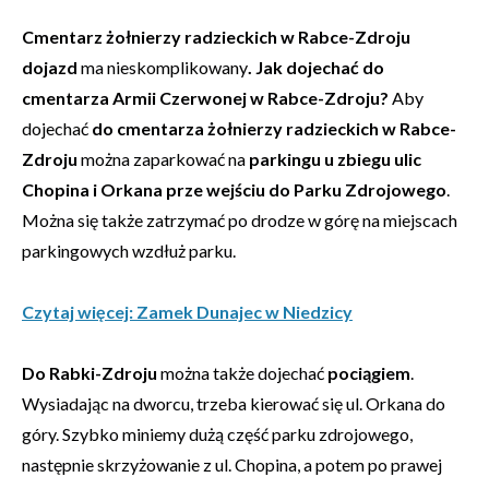
Cmentarz żołnierzy radzieckich w Rabce-Zdroju
dojazd
ma nieskomplikowany
. Jak dojechać
do
cmentarza Armii Czerwonej w Rabce-Zdroju?
Aby
dojechać
do cmentarza żołnierzy radzieckich w Rabce-
Zdroju
można zaparkować na
parkingu u zbiegu ulic
Chopina i Orkana prze wejściu do Parku Zdrojowego
.
Można się także zatrzymać po drodze w górę na miejscach
parkingowych wzdłuż parku.
Czytaj więcej: Zamek Dunajec w Niedzicy
Do Rabki-Zdroju
można także dojechać
pociągiem
.
Wysiadając na dworcu, trzeba kierować się ul. Orkana do
góry. Szybko miniemy dużą część parku zdrojowego,
następnie skrzyżowanie z ul. Chopina, a potem po prawej