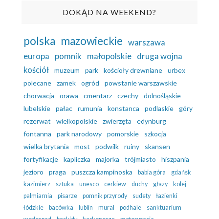
DOKĄD NA WEEKEND?
polska
mazowieckie
warszawa
europa
pomnik
małopolskie
druga wojna
kościół
muzeum
park
kościoły drewniane
urbex
polecane
zamek
ogród
powstanie warszawskie
chorwacja
orawa
cmentarz
czechy
dolnośląskie
lubelskie
pałac
rumunia
konstanca
podlaskie
góry
rezerwat
wielkopolskie
zwierzęta
edynburg
fontanna
park narodowy
pomorskie
szkocja
wielka brytania
most
podwilk
ruiny
skansen
fortyfikacje
kapliczka
majorka
trójmiasto
hiszpania
jezioro
praga
puszcza kampinoska
babia góra
gdańsk
kazimierz
sztuka
unesco
cerkiew
duchy
głazy
kolej
palmiarnia
pisarze
pomnik przyrody
sudety
łazienki
łódzkie
bacówka
lublin
mural
podhale
sanktuarium