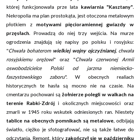
której funkcjonowała prze lata
kawiarnia "Kasztany"
.
Nekropolia ma plan prostokąta, jest otoczona metalowym
płotkiem z
motywami pięcioramiennej gwiazdy w
przęsłach
. Prowadzą do niej trzy wejścia. Na murze
ogrodzenia znajdują się napisy po polsku i rosyjsku:
"
Chwała bohaterom
wielkiej wojny ojczyźnianej
, chwała
rosyjskiemu orężowi
" oraz "
Chwała czerwonej Armii
oswobodzicielce Polski od jarzma niemiecko-
faszystowskiego zaboru
". W obecnych realiach
historycznych te hasła są mocno nie na czasie. Na
cmentarzu pochowani są
żołnierze polegli w walkach na
terenie Rabki-Zdrój
i okolicznych miejscowości oraz
zmarli w 1945 roku wskutek odniesionych ran. Niestety
tablice na obecnych pomnikach są metalowe
, odbijają
światło, ciężko je sfotografować, nie są także łatwe do
odczytania. Remont, który
zakończył się w październiku