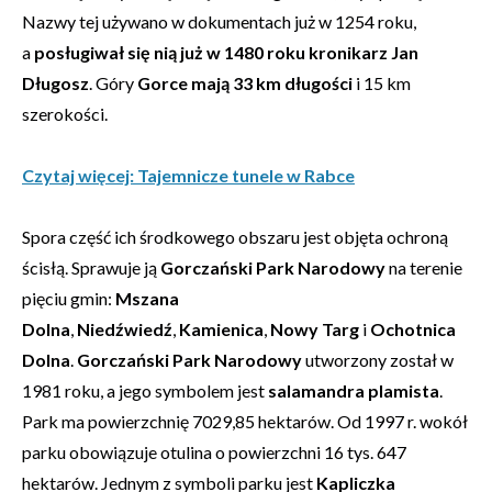
Nazwy tej używano w dokumentach już w 1254 roku,
a
posługiwał się nią już w 1480 roku kronikarz Jan
Długosz
. Góry
Gorce mają 33 km długości
i 15 km
szerokości.
Czytaj więcej: Tajemnicze tunele w Rabce
Spora część ich środkowego obszaru jest objęta ochroną
ścisłą. Sprawuje ją
Gorczański Park Narodowy
na terenie
pięciu gmin:
Mszana
Dolna
,
Niedźwiedź
,
Kamienica
,
Nowy Targ
i
Ochotnica
Dolna
.
Gorczański Park Narodowy
utworzony został w
1981 roku, a jego symbolem jest
salamandra plamista
.
Park ma powierzchnię 7029,85 hektarów. Od 1997 r. wokół
parku obowiązuje otulina o powierzchni 16 tys. 647
hektarów. Jednym z symboli parku jest
Kapliczka