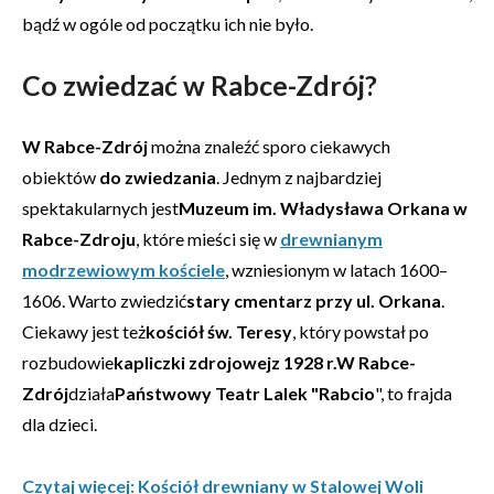
bądź w ogóle od początku ich nie było.
Co zwiedzać w Rabce-Zdrój?
W Rabce-Zdrój
można znaleźć sporo ciekawych
obiektów
do zwiedzania
. Jednym z najbardziej
spektakularnych jest
Muzeum im. Władysława Orkana w
Rabce-Zdroju
, które mieści się w
drewnianym
modrzewiowym kościele
, wzniesionym w latach 1600–
1606. Warto zwiedzić
stary cmentarz przy ul. Orkana
.
Ciekawy jest też
kościół św. Teresy
, który powstał po
rozbudowie
kapliczki zdrojowejz 1928 r.
W Rabce-
Zdrój
działa
Państwowy Teatr Lalek "Rabcio
", to frajda
dla dzieci.
Czytaj więcej: Kościół drewniany w Stalowej Woli