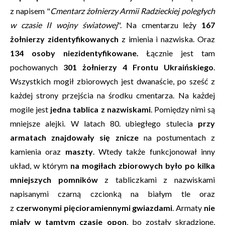
z napisem "
Cmentarz żołnierzy Armii Radzieckiej poległych
w czasie II wojny światowej
". Na cmentarzu leży
167
żołnierzy zidentyfikowanych
z imienia i nazwiska. Oraz
134 osoby niezidentyfikowane.
Łącznie jest tam
pochowanych
301 żołnierzy 4 Frontu Ukraińskiego
.
Wszystkich mogił zbiorowych jest dwanaście, po sześć z
każdej strony przejścia na środku cmentarza. Na każdej
mogile jest
jedna tablica z nazwiskami
. Pomiędzy nimi są
mniejsze alejki. W latach 80. ubiegłego stulecia
przy
armatach znajdowały się znicze
na postumentach z
kamienia oraz
maszty
. Wtedy także funkcjonował inny
układ, w którym
na mogiłach zbiorowych było po kilka
mniejszych pomników
z tabliczkami z nazwiskami
napisanymi czarną czcionką na białym tle oraz
z
czerwonymi pięcioramiennymi gwiazdami
. Armaty
nie
miały w tamtym czasie opon
, bo zostały skradzione,