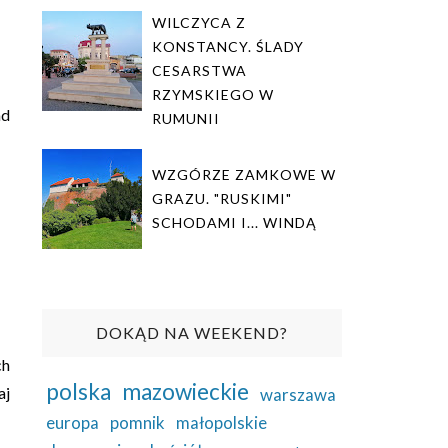
WILCZYCA Z
KONSTANCY. ŚLADY
CESARSTWA
RZYMSKIEGO W
ad
RUMUNII
WZGÓRZE ZAMKOWE W
GRAZU. "RUSKIMI"
SCHODAMI I... WINDĄ
DOKĄD NA WEEKEND?
ch
polska
mazowieckie
aj
warszawa
europa
pomnik
małopolskie