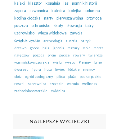
kajaki
klasztor
kopalnia
las
pomnik historii
zapora
dzwonnica
katedra
kolejka
kolumna
kotlina kłodzka
narty
pierwsza wojna
przyroda
puszcza
schronisko
skały
słowacja
tatry
uzdrowisko
wieża widokowa
zawoja
świętokrzyskie
archeologia
austria
bałtyk
drzewo
gorce
hala
japonia
mazury
molo
morze
nałęczów
pogoda
prom
pęcice
rowery
twierdza
warmińsko-mazurskie
wisła
wyspa
Pieniny
brno
dworzec
figura
huta
liwiec
lódzkie
niemcy
obóz
ogród zoologiczny
pilica
plaża
podkarpackie
reszel
szczawnica
szczecin
warmia
wellness
zachodniopomorskie
świdnica
NAJLEPSZE WYCIECZKI