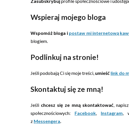
Zasubskrybuj
profile społecznościowe i udostępni
Wspieraj mojego bloga
Wspomóż bloga i
postaw mi internetową kaw
blogiem.
Podlinkuj na stronie!
Jeśli podobają Ci się moje treści,
umieść
link do 
Skontaktuj się ze mną!
Jeśli
chcesz się ze mną skontaktować
, napis
społecznościowych:
Facebook
,
Instagram
, 
z
Messengera
.