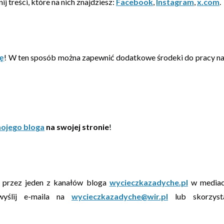
j treści, które na nich znajdziesz:
Facebook
,
Instagram
,
x.com
.
ę
! W ten sposób można zapewnić dodatkowe środeki do pracy n
mojego bloga
na swojej stronie
!
z przez jeden z kanałów bloga
wycieczkazadyche.pl
w media
wyślij e-maila na
wycieczkazadyche@wir.pl
lub skorzyst