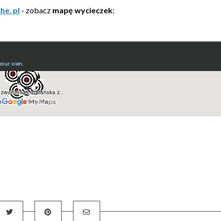
e. pl
- zobacz
mapę wycieczek
: