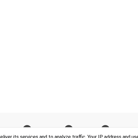
CEBOOK
INSTAGRAM
TWITTER
BLOGGER
liver its services and to analyze traffic. Your IP address and us