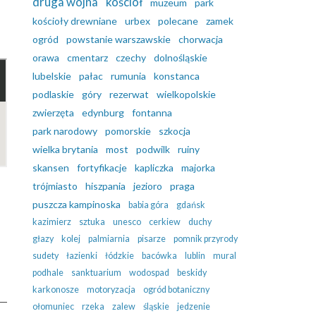
druga wojna
kościół
muzeum
park
kościoły drewniane
urbex
polecane
zamek
ogród
powstanie warszawskie
chorwacja
orawa
cmentarz
czechy
dolnośląskie
lubelskie
pałac
rumunia
konstanca
podlaskie
góry
rezerwat
wielkopolskie
zwierzęta
edynburg
fontanna
park narodowy
pomorskie
szkocja
wielka brytania
most
podwilk
ruiny
skansen
fortyfikacje
kapliczka
majorka
trójmiasto
hiszpania
jezioro
praga
puszcza kampinoska
babia góra
gdańsk
kazimierz
sztuka
unesco
cerkiew
duchy
głazy
kolej
palmiarnia
pisarze
pomnik przyrody
sudety
łazienki
łódzkie
bacówka
lublin
mural
podhale
sanktuarium
wodospad
beskidy
karkonosze
motoryzacja
ogród botaniczny
ołomuniec
rzeka
zalew
śląskie
jedzenie