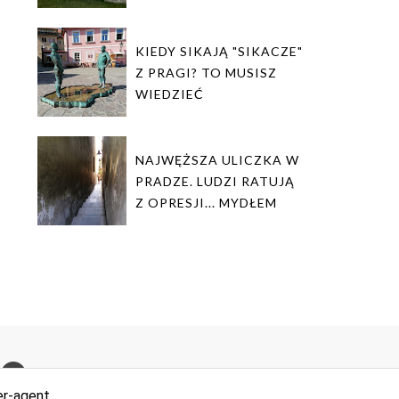
KIEDY SIKAJĄ "SIKACZE"
Z PRAGI? TO MUSISZ
WIEDZIEĆ
NAJWĘŻSZA ULICZKA W
PRADZE. LUDZI RATUJĄ
Z OPRESJI... MYDŁEM
RSS
er-agent