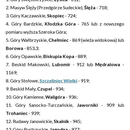
2. Masyw Ślęży (Przedgórze Sudeckie),
Ślęża
- 718;
3. Góry Kaczawskie,
Skopiec
- 724;
4. Góry Bardzkie,
Kłodzka Góra
- 765 lub z nowszego
pomiaru wyższa Szeroka Góra;
5. Góry Wałbrzyskie,
Chełmiec
- 869 (wieża widokowa) lub
Borowa
- 853,3;
6. Góry Opawskie,
Biskupia Kopa
- 889;
7. Beskid Makowski,
Lubomir
- 912 lub
Mędralowa
-
1169;
8. Góry Stołowe,
Szczeliniec Wielki
- 919;
9. Beskid Mały,
Czupel
- 934;
10. Góry Kamienne,
Waligóra
- 936;
11. Góry Sanocko-Turczańskie,
Jaworniki
- 909 lub
Trohaniec
- 939;
12. Rudawy Janowickie,
Skalnik
- 945;
13. Góry Bystrzyckie,
Jagodna
- 977;