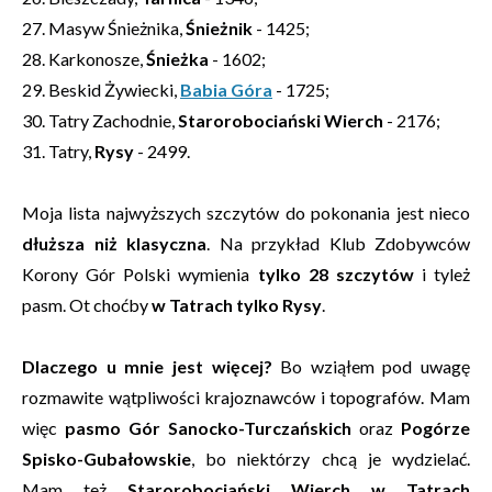
27. Masyw Śnieżnika,
Śnieżnik
- 1425;
28. Karkonosze,
Śnieżka
- 1602;
29. Beskid Żywiecki,
Babia Góra
- 1725;
30. Tatry Zachodnie,
Starorobociański Wierch
- 2176;
31. Tatry,
Rysy
- 2499.
Moja lista najwyższych szczytów do pokonania jest nieco
dłuższa niż klasyczna
. Na przykład Klub Zdobywców
Korony Gór Polski wymienia
tylko 28 szczytów
i tyleż
pasm. Ot choćby
w Tatrach tylko Rysy
.
Dlaczego u mnie jest więcej?
Bo wziąłem pod uwagę
rozmawite wątpliwości krajoznawców i topografów. Mam
więc
pasmo Gór Sanocko-Turczańskich
oraz
Pogórze
Spisko-Gubałowskie
, bo niektórzy chcą je wydzielać.
Mam też
Starorobociański Wierch w Tatrach