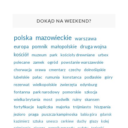
DOKĄD NA WEEKEND?
polska
mazowieckie
warszawa
europa
pomnik
małopolskie
druga wojna
kościół
muzeum
park
kościoły drewniane
urbex
polecane
zamek
ogród
powstanie warszawskie
chorwacja
orawa
cmentarz
czechy
dolnośląskie
lubelskie
pałac
rumunia
konstanca
podlaskie
góry
rezerwat
wielkopolskie
zwierzęta
edynburg
fontanna
park narodowy
pomorskie
szkocja
wielka brytania
most
podwilk
ruiny
skansen
fortyfikacje
kapliczka
majorka
trójmiasto
hiszpania
jezioro
praga
puszcza kampinoska
babia góra
gdańsk
kazimierz
sztuka
unesco
cerkiew
duchy
głazy
kolej