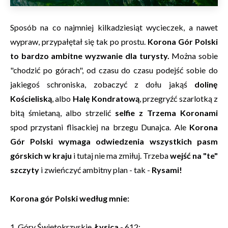
Sposób na co najmniej kilkadziesiąt wycieczek, a nawet
wypraw, przypałętał się tak po prostu.
Korona Gór Polski
to bardzo ambitne wyzwanie dla turysty.
Można sobie
"chodzić po górach", od czasu do czasu podejść sobie do
jakiegoś schroniska, zobaczyć z dołu jakąś
dolinę
Kościeliską
, albo
Halę Kondratową
, przegryźć szarlotką z
bitą śmietaną, albo strzelić
selfie z Trzema Koronami
spod przystani flisackiej na brzegu Dunajca. Ale
Korona
Gór Polski wymaga odwiedzenia wszystkich pasm
górskich w kraju
i tutaj nie ma zmiłuj. Trzeba
wejść na "te"
szczyty
i zwieńczyć ambitny plan - tak -
Rysami!
Korona gór Polski według mnie:
1. Góry Świętokrzyskie,
Łysica
- 612;