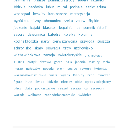
palmiarnia
pisarze
pomnik przyrody
sudety
łazienki
łódzkie
bacówka
lublin
mural
podhale
sanktuarium
wodospad
beskidy
karkonosze
motoryzacja
ogród botaniczny
ołomuniec
rzeka
zalew
śląskie
jedzenie
kajaki
klasztor
kopalnia
las
pomnik historii
zapora
dzwonnica
katedra
kolejka
kolumna
kotlina kłodzka
narty
pierwsza wojna
przyroda
puszcza
schronisko
skały
słowacja
tatry
uzdrowisko
wieża widokowa
zawoja
świętokrzyskie
archeologia
austria
bałtyk
drzewo
gorce
hala
japonia
mazury
molo
morze
nałęczów
pogoda
prom
pęcice
rowery
twierdza
warmińsko-mazurskie
wisła
wyspa
Pieniny
brno
dworzec
figura
huta
liwiec
lódzkie
niemcy
obóz
ogród zoologiczny
pilica
plaża
podkarpackie
reszel
szczawnica
szczecin
warmia
wellness
zachodniopomorskie
świdnica