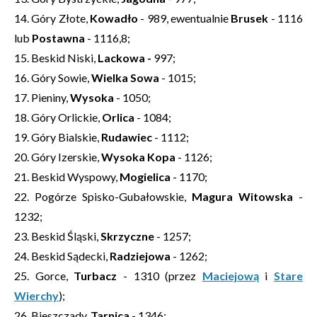
14. Góry Złote,
Kowadło
- 989, ewentualnie
Brusek
- 1116
lub
Postawna
- 1116,8;
15. Beskid Niski,
Lackowa -
997;
16. Góry Sowie,
Wielka Sowa
- 1015;
17. Pieniny,
Wysoka
- 1050;
18. Góry Orlickie,
Orlica
- 1084;
19. Góry Bialskie,
Rudawiec
- 1112;
20. Góry Izerskie,
Wysoka Kopa
- 1126;
21. Beskid Wyspowy,
Mogielica
- 1170;
22. Pogórze Spisko-Gubałowskie,
Magura Witowska
-
1232;
23. Beskid Śląski,
Skrzyczne
- 1257;
24. Beskid Sądecki,
Radziejowa
- 1262;
25. Gorce,
Turbacz
- 1310 (przez
Maciejową
i
Stare
Wierchy
);
26. Bieszczady,
Tarnica
- 1346;