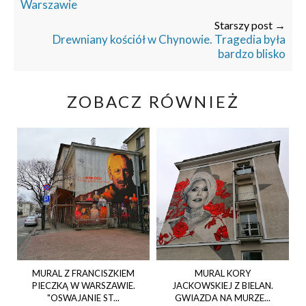
Warszawie
Starszy post →
Drewniany kościół w Chynowie. Tragedia była
bardzo blisko
ZOBACZ RÓWNIEŻ
MURAL Z FRANCISZKIEM
MURAL KORY
PIECZKĄ W WARSZAWIE.
JACKOWSKIEJ Z BIELAN.
"OSWAJANIE ST...
GWIAZDA NA MURZE...