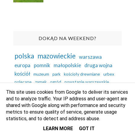
DOKĄD NA WEEKEND?
polska
mazowieckie
warszawa
europa
pomnik
małopolskie
druga wojna
kościół
muzeum
park
kościoły drewniane
urbex
polecane
zamek
ogród
powstanie warszawskie
chorwacja
orawa
cmentarz
czechy
dolnośląskie
This site uses cookies from Google to deliver its services
lubelskie
pałac
rumunia
konstanca
podlaskie
góry
and to analyze traffic. Your IP address and user-agent are
shared with Google along with performance and security
rezerwat
wielkopolskie
zwierzęta
edynburg
metrics to ensure quality of service, generate usage
fontanna
park narodowy
pomorskie
szkocja
statistics, and to detect and address abuse.
wielka brytania
most
podwilk
ruiny
skansen
LEARN MORE
GOT IT
fortyfikacje
kapliczka
majorka
trójmiasto
hiszpania