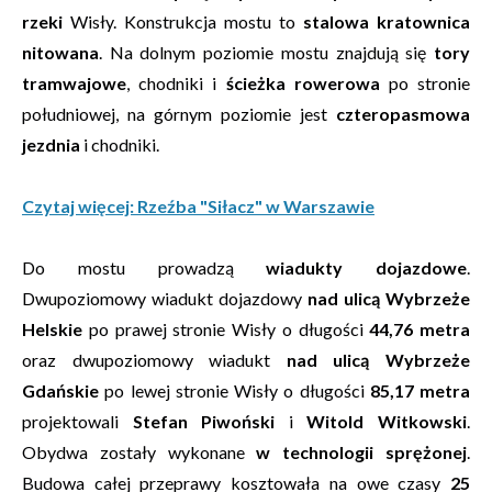
rzeki
Wisły. Konstrukcja mostu to
stalowa kratownica
nitowana
. Na dolnym poziomie mostu znajdują się
tory
tramwajowe
, chodniki i
ścieżka rowerowa
po stronie
południowej, na górnym poziomie jest
czteropasmowa
jezdnia
i chodniki.
Czytaj więcej: Rzeźba "Siłacz" w Warszawie
Do mostu prowadzą
wiadukty dojazdowe
.
Dwupoziomowy wiadukt dojazdowy
nad ulicą Wybrzeże
Helskie
po prawej stronie Wisły o długości
44,76 metra
oraz dwupoziomowy wiadukt
nad ulicą Wybrzeże
Gdańskie
po lewej stronie Wisły o długości
85,17 metra
projektowali
Stefan Piwoński
i
Witold Witkowski
.
Obydwa zostały wykonane
w technologii sprężonej
.
Budowa całej przeprawy kosztowała na owe czasy
25