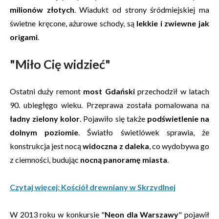
milionów złotych
. Wiadukt od strony śródmiejskiej ma
świetne kręcone, ażurowe schody, są
lekkie i zwiewne jak
origami
.
"Miło Cię widzieć"
Ostatni duży remont
most Gdański
przechodził w latach
90. ubiegłęgo wieku. Przeprawa została pomalowana na
ładny zielony kolor
. Pojawiło się także
podświetlenie na
dolnym poziomie
. Światło świetlówek sprawia, że
konstrukcja jest nocą
widoczna z daleka
, co wydobywa go
z ciemności, budując
nocną panoramę miasta
.
Czytaj więcej: Kościół drewniany w Skrzydlnej
W 2013 roku w konkursie "
Neon dla Warszawy
" pojawił