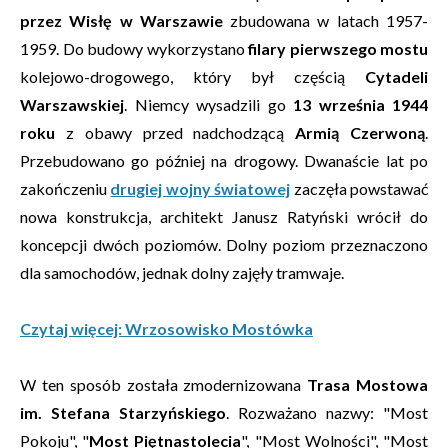
przez Wisłę w Warszawie
zbudowana w latach 1957-
1959. Do budowy wykorzystano
filary pierwszego mostu
kolejowo-drogowego, który był częścią
Cytadeli
Warszawskiej
. Niemcy wysadzili go
13 września 1944
roku
z obawy przed nadchodzącą
Armią Czerwoną
.
Przebudowano go później na drogowy. Dwanaście lat po
zakończeniu
drugiej wojny światowej
zaczęła powstawać
nowa konstrukcja, architekt Janusz Ratyński wrócił do
koncepcji dwóch poziomów. Dolny poziom przeznaczono
dla samochodów, jednak dolny zajęły tramwaje.
Czytaj więcej: Wrzosowisko Mostówka
W ten sposób została zmodernizowana
Trasa Mostowa
im. Stefana Starzyńskiego
. Rozważano nazwy: "Most
Pokoju", "
Most Piętnastolecia
", "Most Wolności", "Most