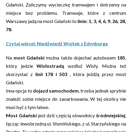
Gdański. Zaliczymy wycieczkę tramwajem i dotrzemy na
miejsce bez problemu. Tramwaje, które z centrum
Warszawy jadą na most Gdański to
linie: 1, 3, 4, 6, 9, 26, 28,
78
.
Czytaj więcej: Niedźwiedź Wojtek z Edynburga
Na
most Gdański
można także dojechać autobusem
185
,
który jedzie
Wisłostradą
wzdłuż Wisły. Można też
skorzystać z
linii 178 i 503
, która jeżdżą przez most
Gdański.
Inna opcja to
dojazd samochodem
, trzeba jednak sprytnie
znaleźć sobie miejsce do zaoarkowania. W tej okolicy nie
musi być z tym łatwo.
Most Gdański
jest dziś częścią obwodnicy
śródmiejskiej
,
łącząc lewobrzeżną ul. Słomińskiego, z ul. Starzyńskiego na
Pradze. To ważna arteria zapewniająca lokalną komunikację