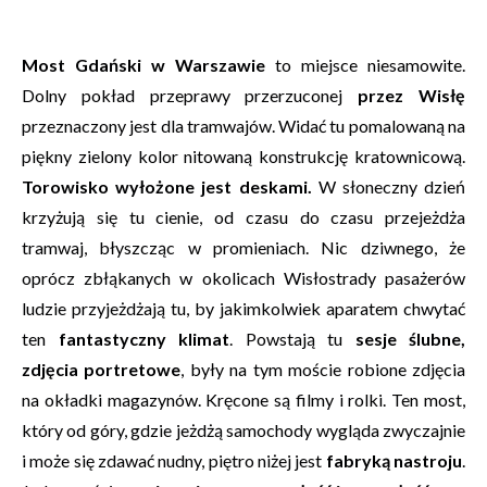
Most Gdański w Warszawie
to miejsce niesamowite.
Dolny pokład przeprawy przerzuconej
przez Wisłę
przeznaczony jest dla tramwajów. Widać tu pomalowaną na
piękny zielony kolor nitowaną konstrukcję kratownicową.
Torowisko wyłożone jest deskami.
W słoneczny dzień
krzyżują się tu cienie, od czasu do czasu przejeżdża
tramwaj, błyszcząc w promieniach. Nic dziwnego, że
oprócz zbłąkanych w okolicach Wisłostrady pasażerów
ludzie przyjeżdżają tu, by jakimkolwiek aparatem chwytać
ten
fantastyczny klimat
. Powstają tu
sesje ślubne,
zdjęcia portretowe
, były na tym moście robione zdjęcia
na okładki magazynów. Kręcone są filmy i rolki. Ten most,
który od góry, gdzie jeżdżą samochody wygląda zwyczajnie
i może się zdawać nudny, piętro niżej jest
fabryką nastroju
.