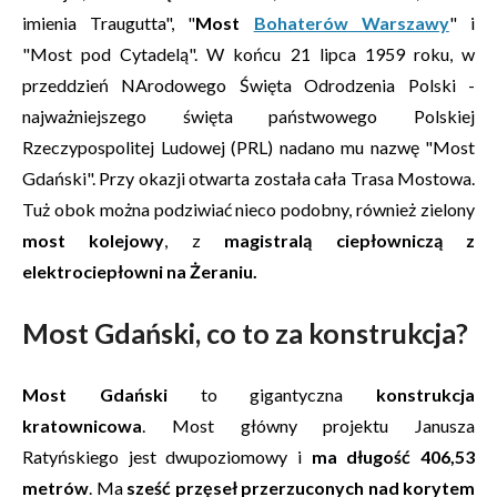
imienia Traugutta", "
Most
Bohaterów Warszawy
" i
"Most pod Cytadelą". W końcu 21 lipca 1959 roku, w
przeddzień NArodowego Święta Odrodzenia Polski -
najważniejszego święta państwowego Polskiej
Rzeczypospolitej Ludowej (PRL) nadano mu nazwę "Most
Gdański". Przy okazji otwarta została cała Trasa Mostowa.
Tuż obok można podziwiać nieco podobny, również zielony
most kolejowy
, z
magistralą ciepłowniczą z
elektrociepłowni na Żeraniu.
Most Gdański, co to za konstrukcja?
Most Gdański
to gigantyczna
konstrukcja
kratownicowa
. Most główny projektu Janusza
Ratyńskiego jest dwupoziomowy i
ma długość 406,53
metrów
. Ma
sześć przęseł przerzuconych nad korytem