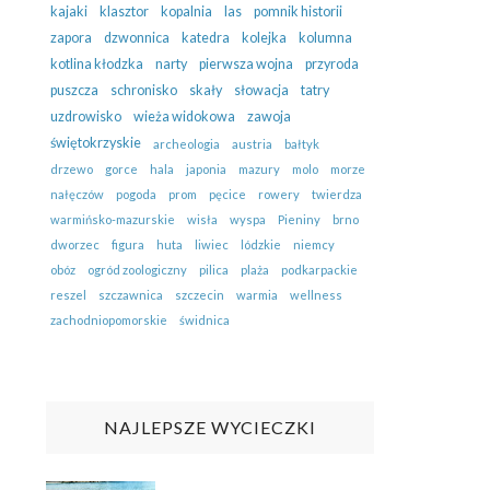
kajaki
klasztor
kopalnia
las
pomnik historii
zapora
dzwonnica
katedra
kolejka
kolumna
kotlina kłodzka
narty
pierwsza wojna
przyroda
puszcza
schronisko
skały
słowacja
tatry
uzdrowisko
wieża widokowa
zawoja
świętokrzyskie
archeologia
austria
bałtyk
drzewo
gorce
hala
japonia
mazury
molo
morze
nałęczów
pogoda
prom
pęcice
rowery
twierdza
warmińsko-mazurskie
wisła
wyspa
Pieniny
brno
dworzec
figura
huta
liwiec
lódzkie
niemcy
obóz
ogród zoologiczny
pilica
plaża
podkarpackie
reszel
szczawnica
szczecin
warmia
wellness
zachodniopomorskie
świdnica
NAJLEPSZE WYCIECZKI