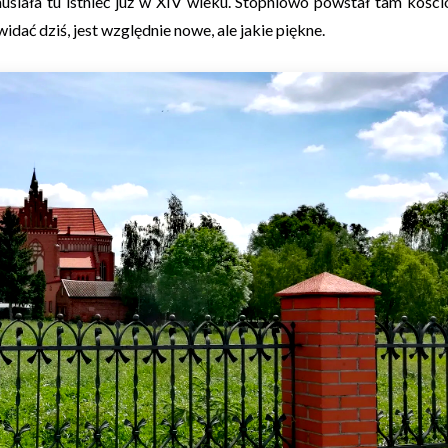
usiała tu istnieć już w XIV wieku. Stopniowo powstał tam kości
idać dziś, jest względnie nowe, ale jakie piękne.