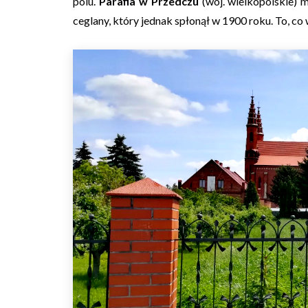
polu.
Parafia w Przedczu
(woj. wielkopolskie) m
ceglany, który jednak spłonął w 1900 roku. To, co w