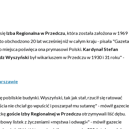
 się
Izba Regionalna w Przedczu
, która została założona w 1969
to obchodzono 20 lat wcześniej niż w całym kraju - pisała "Gazeta
o miejsca poświęca ona prymasowi Polski.
Kardynał Stefan
ądz Wyszyński
był wikariuszem w Przedczu w 1930 i 31 roku" -
arszawie
ę pobliskie budynki. Wyszyński, tak jak stał, rzucił się ratować
ścia nie chciał go wpuścić i poszarpał mu sutannę" - mówił gazecie
ątkę
goście Izby Regionalnej w Przedczu
otrzymywali liść dębu.
ębowy listek z życzeniami »męstwa i odwagi«" - mówił gazecie