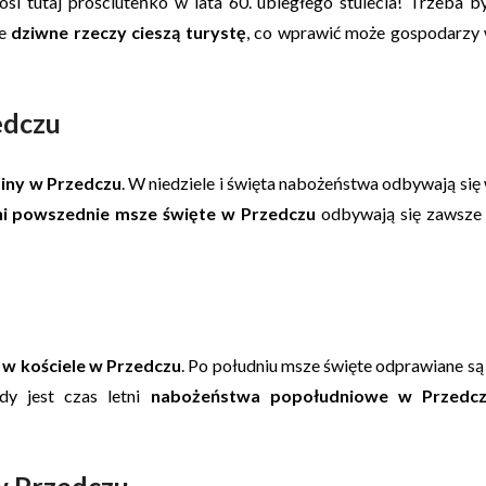
osi tutaj prościuteńko w lata 60. ubiegłego stulecia! Trzeba b
że
dziwne rzeczy cieszą turystę
, co wprawić może gospodarzy
edczu
ziny w Przedczu
. W niedziele i święta nabożeństwa odbywają się
i powszednie msze święte w Przedczu
odbywają się zawsze
w kościele w Przedczu
. Po południu msze święte odprawiane są
dy jest czas letni
nabożeństwa popołudniowe w Przedc
w Przedczu