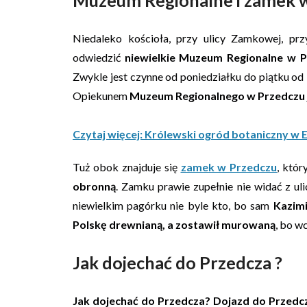
Niedaleko kościoła, przy ulicy Zamkowej, prz
odwiedzić
niewielkie Muzeum Regionalne w 
Zwykle jest czynne od poniedziałku do piątku od
Opiekunem
Muzeum Regionalnego w Przedczu j
Czytaj więcej: Królewski ogród botaniczny w
Tuż obok znajduje się
zamek w Przedczu
, któ
obronną
. Zamku prawie zupełnie nie widać z ul
niewielkim pagórku nie byle kto, bo sam
Kazimi
Polskę drewnianą, a zostawił murowaną
, bo w
Jak dojechać do Przedcza ?
Jak dojechać do Przedcza?
Dojazd do Przedc