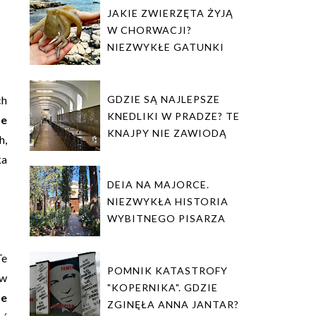
JAKIE ZWIERZĘTA ŻYJĄ
W CHORWACJI?
NIEZWYKŁE GATUNKI
ch
GDZIE SĄ NAJLEPSZE
KNEDLIKI W PRADZE? TE
ze
KNAJPY NIE ZAWIODĄ
h,
ka
DEIA NA MAJORCE.
NIEZWYKŁA HISTORIA
WYBITNEGO PISARZA
Te
POMNIK KATASTROFY
 w
"KOPERNIKA". GDZIE
ze
ZGINĘŁA ANNA JANTAR?