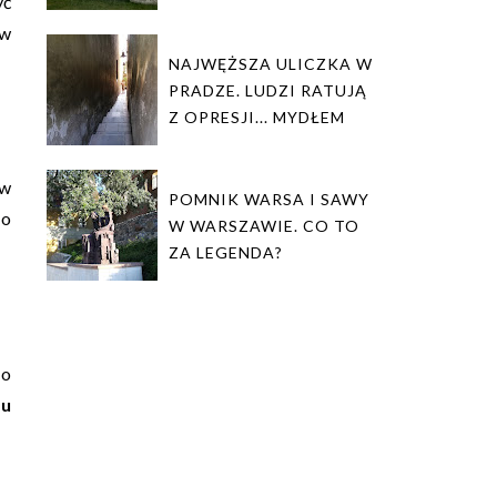
yć
 w
NAJWĘŻSZA ULICZKA W
PRADZE. LUDZI RATUJĄ
Z OPRESJI... MYDŁEM
 w
POMNIK WARSA I SAWY
 o
W WARSZAWIE. CO TO
ZA LEGENDA?
 o
zu