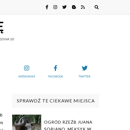
Ę
10 NA 10
INSTAGRAM
FACEBOOK
TWITTER
SPRAWDŹ TE CIEKAWE MIEJSCA
ę.
ym
OGRÓD RZEŹB JUANA
SORIANO. MEKSYK W