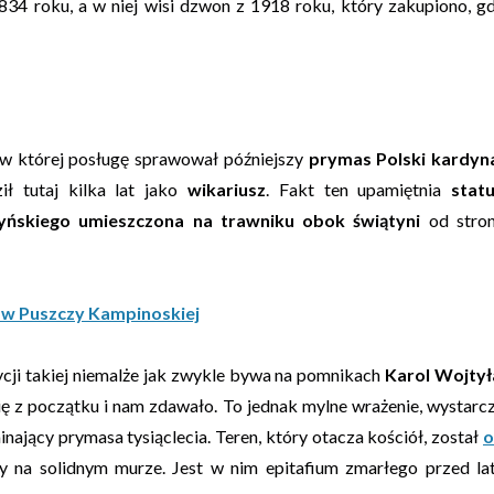
834 roku, a w niej wisi dzwon z 1918 roku, który zakupiono, g
 w której posługę sprawował późniejszy
prymas Polski
kardyn
ł tutaj kilka lat jako
wikariusz
. Fakt ten upamiętnia
stat
yńskiego umieszczona na trawniku obok świątyni
od stro
 w Puszczy Kampinoskiej
ycji takiej niemalże jak zwykle bywa na pomnikach
Karol Wojtył
 się z początku i nam zdawało. To jednak mylne wrażenie, wystarc
nający prymasa tysiąclecia. Teren, który otacza kościół, został
o
y na solidnym murze. Jest w nim epitafium zmarłego przed la