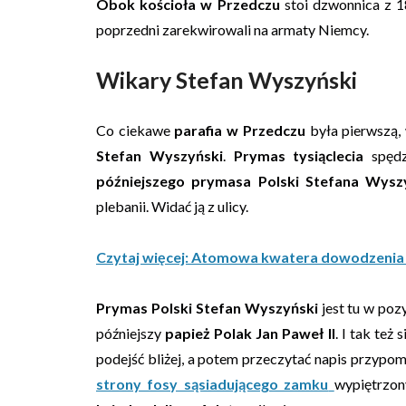
Obok kościoła w Przedczu
stoi dzwonnica z 1
poprzedni zarekwirowali na armaty Niemcy.
Wikary Stefan Wyszyński
Co ciekawe
parafia w Przedczu
była pierwszą,
Stefan Wyszyński
.
Prymas tysiąclecia
spędzi
późniejszego prymasa Polski Stefana Wysz
plebanii. Widać ją z ulicy.
Czytaj więcej: Atomowa kwatera dowodzenia
Prymas Polski Stefan Wyszyński
jest tu w poz
późniejszy
papież Polak Jan Paweł II
. I tak też
podejść bliżej, a potem przeczytać napis przypomi
strony fosy sąsiadującego zamku
wypiętrzon