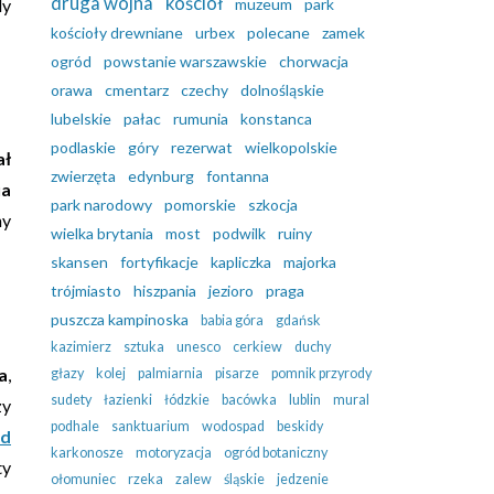
druga wojna
kościół
dy
muzeum
park
kościoły drewniane
urbex
polecane
zamek
ogród
powstanie warszawskie
chorwacja
orawa
cmentarz
czechy
dolnośląskie
lubelskie
pałac
rumunia
konstanca
podlaskie
góry
rezerwat
wielkopolskie
ał
zwierzęta
edynburg
fontanna
ua
park narodowy
pomorskie
szkocja
ny
wielka brytania
most
podwilk
ruiny
skansen
fortyfikacje
kapliczka
majorka
trójmiasto
hiszpania
jezioro
praga
puszcza kampinoska
babia góra
gdańsk
kazimierz
sztuka
unesco
cerkiew
duchy
a
,
głazy
kolej
palmiarnia
pisarze
pomnik przyrody
sudety
łazienki
łódzkie
bacówka
lublin
mural
zy
podhale
sanktuarium
wodospad
beskidy
d
karkonosze
motoryzacja
ogród botaniczny
ty
ołomuniec
rzeka
zalew
śląskie
jedzenie