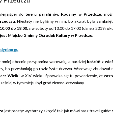
ylegającej do terenu
parafii św. Rodziny w Przedczu
, moż
Przedczu
. Niestety nie byliśmy w nim, bo akurat było zamknięt
10:00 do 18:00
, a w soboty od 13:00 do 17:00 (dane z 2019 roku
est Miejsko Gminny Ośrodek Kultury w Przedczu.
 Edynburgu
ry mniej obecnie przypomina warownię, a bardziej
kościół z wie
icy, bo przesłaniają go rozłożyste drzewa. Warownię zbudował 
erz Wielki
w XIV wieku. Sprawdza się tu powiedzenie, że
zast
cześniej w tym miejsu był gród ziemno-drewniany..
za
jest prosty: wystarczy skręcić tak jak mówi nasz travel guide: