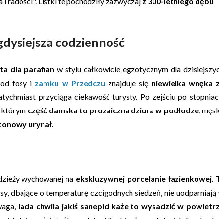
 i radości". Listki te pochodziły zazwyczaj
z 300-letniego dębu
gdysiejsza codzienność
ta dla parafian
w stylu całkowicie egzotycznym dla dzisiejszy
 od fosy i
zamku w Przedczu
znajduje się
niewielka wnęka 
atychmiast przyciąga ciekawość turysty. Po zejściu po stopniac
w którym
część damska to prozaiczna dziura w podłodze
, męs
tonowy urynał
.
odzieży wychowanej na
ekskluzywnej porcelanie łazienkowej
. 
y, dbające o temperaturę czcigodnych siedzeń, nie uodparniają
waga,
lada chwila jakiś sanepid każe to wysadzić w powietr