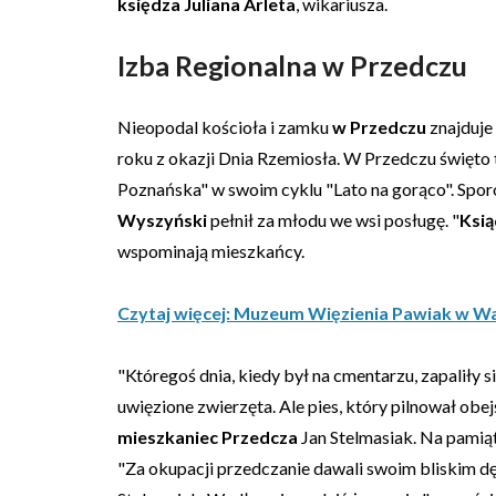
księdza Juliana Arleta
, wikariusza.
Izba Regionalna w Przedczu
Nieopodal kościoła i zamku
w Przedczu
znajduje
roku z okazji Dnia Rzemiosła. W Przedczu święto 
Poznańska" w swoim cyklu "Lato na gorąco". Spor
Wyszyński
pełnił za młodu we wsi posługę. "
Ksi
wspominają mieszkańcy.
Czytaj więcej: Muzeum Więzienia Pawiak w W
"Któregoś dnia, kiedy był na cmentarzu, zapaliły si
uwięzione zwierzęta. Ale pies, który pilnował obej
mieszkaniec Przedcza
Jan Stelmasiak. Na pami
"Za okupacji przedczanie dawali swoim bliskim d