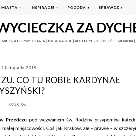
MIASTA
INSPIRACJE
POGODA
SPRAWDŹ
WYCIECZKA ZA DYCH
 MIEJSCA DO ZWIEDZANIA | TOP ATRAKCJE | AUTENTYCZNE | BEZ ŚCIEMNIANIA | 
17 listopada 2019
ZU. CO TU ROBIŁ KARDYNAŁ
YSZYŃSKI?
KOŚCIÓŁ
 w Przedczu
pod wezwaniem św. Rodziny przypomina katedr
 małej miejscowości. Coś jak Kraków, ale - prawie - w szczer