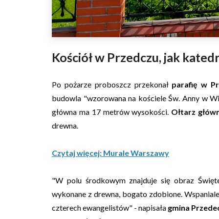
Kościół w Przedczu, jak kated
Po pożarze proboszcz przekonał
parafię w P
budowla "wzorowana na kościele Św. Anny w Wi
główna ma 17 metrów wysokości.
Ołtarz głów
drewna.
Czytaj więcej: Murale Warszawy
"W polu środkowym znajduje się obraz Święt
wykonane z drewna, bogato zdobione. Wspaniale
czterech ewangelistów" - napisała
gmina Przede