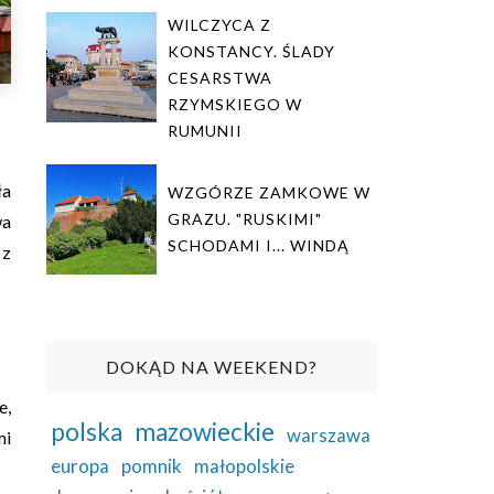
WILCZYCA Z
KONSTANCY. ŚLADY
CESARSTWA
RZYMSKIEGO W
RUMUNII
ła
WZGÓRZE ZAMKOWE W
GRAZU. "RUSKIMI"
wa
SCHODAMI I... WINDĄ
 z
DOKĄD NA WEEKEND?
e,
polska
mazowieckie
warszawa
mi
europa
pomnik
małopolskie