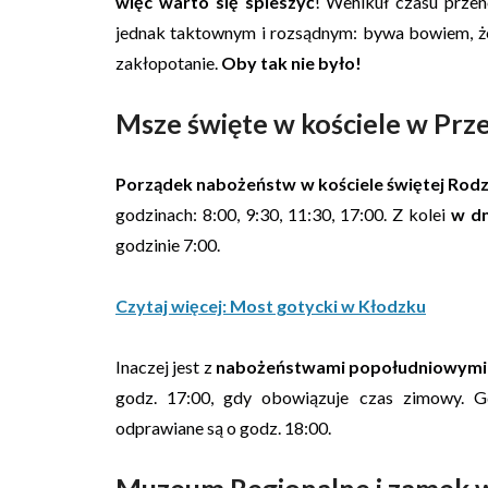
więc warto się spieszyć
! Wehikuł czasu przen
jednak taktownym i rozsądnym: bywa bowiem, 
zakłopotanie.
Oby tak nie było!
Msze święte w kościele w Prz
Porządek nabożeństw w kościele świętej Rod
godzinach: 8:00, 9:30, 11:30, 17:00. Z kolei
w dn
godzinie 7:00.
Czytaj więcej: Most gotycki w Kłodzku
Inaczej jest z
nabożeństwami popołudniowymi 
godz. 17:00, gdy obowiązuje czas zimowy. G
odprawiane są o godz. 18:00.
Muzeum Regionalne i zamek 