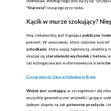
Stelmasiak. Według niego dziś życzy się "szczęścia
"Starosta"
rosnącego przy rynku.
Kącik w murze szokujący? Nie
Inną ciekawostką jest frapująca
publiczna toale
pokoleń. W umocnieniu, które oddziela kościół
schodkami
, która swoją tajemniczą obietnicą n
ukazuje się
staroświecki wychodek z betonu
, 
zaś wzbogacona jest w uformowany na ścianie
be
Czytaj więcej: Obora Holedna w Brnie
Widok jest szokujący
w szczególności dla mł
wszystkie geometryczne umywalki i grające sedes
żadnym stopniu na tak
potworne przeżycie
. U