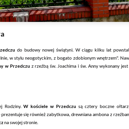
ra
rzedczu
do budowy nowej świątyni. W ciągu kilku lat powsta
lnie, w stylu neogotyckim, z bogato zdobionym wnętrzem". Na
ny w Przedczu
z rzeźbą św. Joachima i św. Anny wykonany jest
ej Rodziny.
W kościele w Przedczu
są cztery boczne ołtarz
 prezentuje się również zabytkowa, drewniana ambona z rzeźba
cz
na swojej stronie.