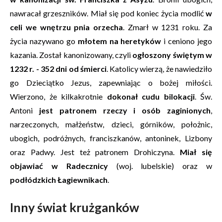
nawracał grzeszników. Miał się pod koniec życia modlić
w
celi we wnętrzu pnia orzecha
. Zmarł w 1231 roku. Za
życia nazywano go
młotem na heretyków
i ceniono jego
kazania. Został kanonizowany, czyli
ogłoszony świętym w
1232 r. - 352 dni od śmierci
. Katolicy wierzą, że nawiedziło
go Dzieciątko Jezus, zapewniając o bożej miłości.
Wierzono, że kilkakrotnie
dokonał cudu bilokacji
. Św.
Antoni
jest patronem rzeczy i osób zaginionych
,
narzeczonych, małżeństw, dzieci, górników, położnic,
ubogich, podróżnych, franciszkanów, antoninek, Lizbony
oraz Padwy. Jest też patronem Drohiczyna.
Miał się
objawiać w Radecznicy
(woj. lubelskie) oraz w
podłódzkich Łagiewnikach
.
Inny świat krużganków