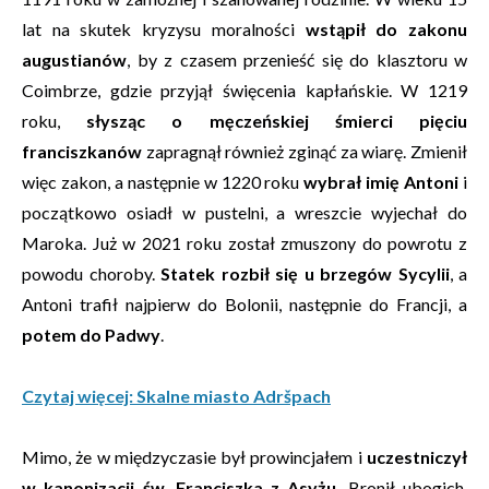
lat na skutek kryzysu moralności
wstąpił do zakonu
augustianów
, by z czasem przenieść się do klasztoru w
Coimbrze, gdzie przyjął święcenia kapłańskie. W 1219
roku,
słysząc o męczeńskiej śmierci pięciu
franciszkanów
zapragnął również zginąć za wiarę. Zmienił
więc zakon, a następnie w 1220 roku
wybrał imię Antoni
i
początkowo osiadł w pustelni, a wreszcie wyjechał do
Maroka. Już w 2021 roku został zmuszony do powrotu z
powodu choroby.
Statek rozbił się u brzegów Sycylii
, a
Antoni trafił najpierw do Bolonii, następnie do Francji, a
potem do Padwy
.
Czytaj więcej: Skalne miasto Adršpach
Mimo, że w międzyczasie był prowincjałem i
uczestniczył
w kanonizacji św. Franciszka z Asyżu
. Bronił ubogich,