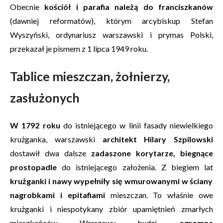
Obecnie
kościół i parafia należą do franciszkanów
(dawniej reformatów), którym arcybiskup Stefan
Wyszyński, ordynariusz warszawski i prymas Polski,
przekazał je pismem z 1 lipca 1949 roku.
Tablice mieszczan, żołnierzy,
zasłużonych
W 1792 roku
do istniejącego w linii fasady niewielkiego
krużganka, warszawski
architekt Hilary Szpilowski
dostawił dwa dalsze
zadaszone korytarze, biegnące
prostopadle
do istniejącego założenia. Z biegiem lat
krużganki i nawy wypełniły się wmurowanymi w ściany
nagrobkami i epitafiami
mieszczan. To właśnie owe
krużganki i niespotykany zbiór upamiętnień zmarłych
mieszkańców Warszawy budzi
ogromne