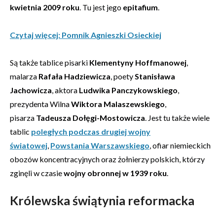
kwietnia 2009 roku
. Tu jest jego
epitafium
.
Czytaj więcej: Pomnik Agnieszki Osieckiej
Są także tablice pisarki
Klementyny Hoffmanowej
,
malarza
Rafała Hadziewicza
, poety
Stanisława
Jachowicza
, aktora
Ludwika Panczykowskiego
,
prezydenta Wilna
Wiktora Malaszewskiego
,
pisarza
Tadeusza Dołęgi-Mostowicza
. Jest tu także wiele
tablic
poległych podczas drugiej wojny
światowej
,
Powstania Warszawskiego
, ofiar niemieckich
obozów koncentracyjnych oraz żołnierzy polskich, którzy
zginęli w czasie
wojny obronnej w 1939 roku
.
Królewska świątynia reformacka