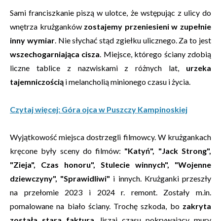
Sami franciszkanie piszą w ulotce, że wstępując z ulicy do
wnętrza krużganków
zostajemy przeniesieni w zupełnie
inny wymiar
. Nie słychać stąd zgiełku ulicznego. Za to jest
wszechogarniająca cisza
. Miejsce, którego ściany zdobią
liczne tablice z nazwiskami z różnych lat,
urzeka
tajemniczością
i melancholią minionego czasu i życia.
Czytaj więcej: Góra ojca w Puszczy Kampinoskiej
Wyjątkowość miejsca dostrzegli filmowcy. W krużgankach
kręcone były sceny do filmów:
"Katyń", "Jack Strong",
"Zieja", Czas honoru", Stulecie winnych", "Wojenne
dziewczyny", "Sprawidliwi"
i innych. Krużganki przeszły
na przełomie 2023 i 2024 r. remont. Zostały m.in.
pomalowane na biało ściany. Trochę szkoda, bo
zakryta
została stara faktura
, liszaj czasu pokrywający mury