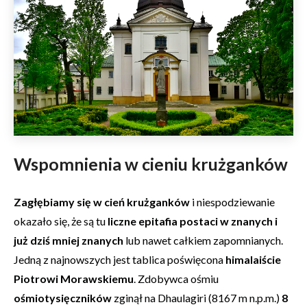
Wspomnienia w cieniu krużganków
Zagłębiamy się w cień krużganków
i niespodziewanie
okazało się, że są tu
liczne epitafia postaci w znanych i
już dziś mniej znanych
lub nawet całkiem zapomnianych.
Jedną z najnowszych jest tablica poświęcona
himalaiście
Piotrowi Morawskiemu
. Zdobywca ośmiu
ośmiotysięczników
zginął na Dhaulagiri (8167 m n.p.m.)
8