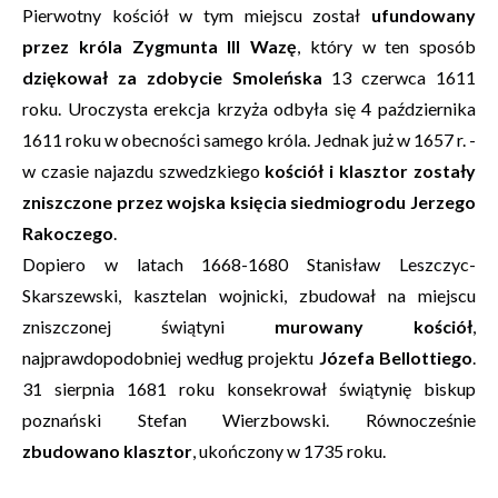
Pierwotny kościół w tym miejscu został
ufundowany
przez króla Zygmunta III Wazę
, który w ten sposób
dziękował za zdobycie Smoleńska
13 czerwca 1611
roku. Uroczysta erekcja krzyża odbyła się 4 października
1611 roku w obecności samego króla. Jednak już w 1657 r. -
w czasie najazdu szwedzkiego
kościół i klasztor zostały
zniszczone przez wojska księcia siedmiogrodu Jerzego
Rakoczego
.
Dopiero w latach 1668-1680 Stanisław Leszczyc-
Skarszewski, kasztelan wojnicki, zbudował na miejscu
zniszczonej świątyni
murowany kościół
,
najprawdopodobniej według projektu
Józefa Bellottiego
.
31 sierpnia 1681 roku konsekrował świątynię biskup
poznański Stefan Wierzbowski. Równocześnie
zbudowano klasztor
, ukończony w 1735 roku.