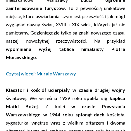
zainteresowanie turystów
. To z pewnością unikatowe
miejsce, które uświadamia, czym jest przeszłość i jak mógł
wyglądać dawny świat, XVIII i XIX wiek, których już nie
pamiętamy. Gdzieniegdzie tylko są znaki nowszego czasu,
naszej, nowożytnej rzeczywistości. Na przykład
wpomniana wyżej tablica himalaisty Piotra
Morawskiego
.
Czytaj więcej: Murale Warszawy
Klasztor i kościół ucierpiały w czasie drugiej wojny
światowej. We wrześniu 1939 roku
spaliła się kaplica
Matki Bożej
. Z kolei
w czasie Powstania
Warszawskiego w 1944 roku spłonął dach
kościoła,
sygnaturka, wnętrze wraz z wielkim ołtarzem i dwoma
ołtarzami bocznymi, ambona, organy oraz
cały budynek