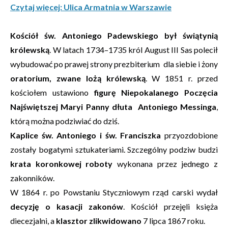
Czytaj więcej: Ulica Armatnia w Warszawie
Kościół św. Antoniego Padewskiego był świątynią
królewską
. W latach 1734–1735 król August III Sas polecił
wybudować po prawej strony prezbiterium dla siebie i żony
oratorium, zwane lożą królewską
. W 1851 r. przed
kościołem ustawiono
figurę Niepokalanego Poczęcia
Najświętszej Maryi Panny dłuta Antoniego Messinga
,
którą można podziwiać do dziś.
Kaplice św. Antoniego i św. Franciszka
przyozdobione
zostały bogatymi sztukateriami. Szczególny podziw budzi
krata koronkowej roboty
wykonana przez jednego z
zakonników.
W 1864 r. po Powstaniu Styczniowym rząd carski wydał
decyzję o kasacji zakonów
. Kościół przejęli księża
diecezjalni, a
klasztor zlikwidowano
7 lipca 1867 roku.