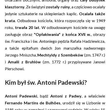
klasztorny
. Ze świątyni
zostały ruiny
, a częściowo ocalały
jedynie sztukaterie na sklepieniach kaplic.
Ocalała także
krata
. Odbudowa kościoła, która rozpoczęła się w 1949
roku,
trwała 20 lat
. W odbudowanym kościele na uwagę
zasługuje obraz
"Opłakiwania" z końca XVII w.
, obrazy
św. Franciszka i św. Antoniego pędzla Rafała Hadziewicza,
a także epitafium dwóch żon marszałka nadwornego
Jerzego Mniszcha,
Mechtyldy z Szembeków
(zm. 1747 r.)
i
Amalii z Bruhlów
(zm. 1772 r.) przypisywane Janowi
Plerschowi.
Kim był św. Antoni Padewski?
Antoni Padewski
, bądź
Antoni z Padwy
, a właściwie
Fernando Martins de Bulhões
, urodził się w Lizbonie w
1191 roku w zamożnej i szanowanej rodzinie. W wieku 15