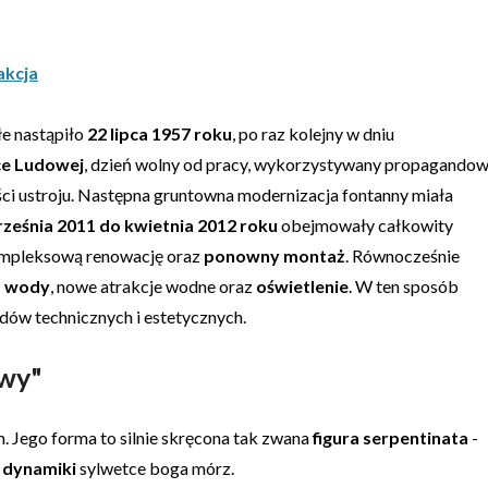
akcja
e nastąpiło
22 lipca 1957 roku
, po raz kolejny w dniu
ce Ludowej
, dzień wolny od pracy, wykorzystywany propagando
ści ustroju. Następna gruntowna modernizacja fontanny miała
ześnia 2011 do kwietnia 2012 roku
obejmowały całkowity
kompleksową renowację oraz
ponowny montaż
. Równocześnie
a wody
, nowe atrakcje wodne oraz
oświetlenie
. W ten sposób
ów technicznych i estetycznych.
owy"
. Jego forma to silnie skręcona tak zwana
figura serpentinata
-
i dynamiki
sylwetce boga mórz.