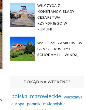
WILCZYCA Z
KONSTANCY. ŚLADY
CESARSTWA
RZYMSKIEGO W
RUMUNII
WZGÓRZE ZAMKOWE W
GRAZU. "RUSKIMI"
SCHODAMI I... WINDĄ
DOKĄD NA WEEKEND?
polska
mazowieckie
warszawa
zy
europa
pomnik
małopolskie