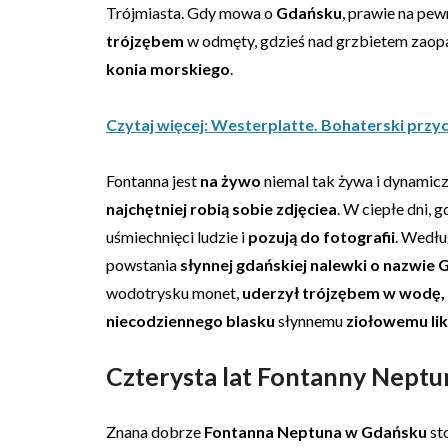
Trójmiasta. Gdy mowa o
Gdańsku
, prawie na pe
trójzębem
w odmęty, gdzieś nad grzbietem zaopa
konia morskiego
.
Czytaj więcej: Westerplatte. Bohaterski przy
Fontanna jest
na żywo
niemal tak żywa i dynamiczn
najchętniej robią sobie zdjęciea
. W ciepłe dni, 
uśmiechnięci ludzie i
pozują do fotografii
. Wedłu
powstania
słynnej gdańskiej nalewki o nazwie
wodotrysku monet,
uderzył trójzębem w wodę, 
niecodziennego blasku
słynnemu
ziołowemu lik
Czterysta lat Fontanny Nept
Znana dobrze
Fontanna Neptuna w Gdańsku
st