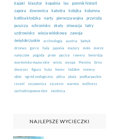
kajaki
klasztor
kopalnia
las
pomnik historii
zapora
dzwonnica
katedra
kolejka
kolumna
kotlina kłodzka
narty
pierwsza wojna
przyroda
puszcza
schronisko
skały
słowacja
tatry
uzdrowisko
wieża widokowa
zawoja
świętokrzyskie
archeologia
austria
bałtyk
drzewo
gorce
hala
japonia
mazury
molo
morze
nałęczów
pogoda
prom
pęcice
rowery
twierdza
warmińsko-mazurskie
wisła
wyspa
Pieniny
brno
dworzec
figura
huta
liwiec
lódzkie
niemcy
obóz
ogród zoologiczny
pilica
plaża
podkarpackie
reszel
szczawnica
szczecin
warmia
wellness
zachodniopomorskie
świdnica
NAJLEPSZE WYCIECZKI