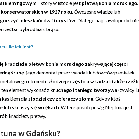
listkiem figowym"
, który w istocie jest
płetwą konia morskiego
.
 konserwatorskich w 1927 roku
. Ówczesne władze lub
gorszyć mieszkańców i turystów
. Dlatego najprawdopodobnie
 rzeźba, była odlaa z brązu.
. Ile ich jest?
ię kradzieże płetwy konia morskiego
zakrywającej części
edną śrubę
, jego demontaż przez wandali lub łowców pamiątek
y metalowego elementu
złodzieje często uszkadzali także rzeź
 ten element wykonać z
kruchego i taniego tworzywa
(żywicy l
ym kąskiem dla
złodziei czy zbieraczy złomu
. Gdyby ktoś
e lub skruszy się w rękach
. W ten sposób posąg Neptuna jest
rób kradzieży płetwy.
ptuna w Gdańsku?