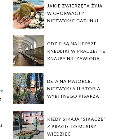
JAKIE ZWIERZĘTA ŻYJĄ
W CHORWACJI?
NIEZWYKŁE GATUNKI
GDZIE SĄ NAJLEPSZE
KNEDLIKI W PRADZE? TE
KNAJPY NIE ZAWIODĄ
DEIA NA MAJORCE.
NIEZWYKŁA HISTORIA
wę
WYBITNEGO PISARZA
z
KIEDY SIKAJĄ "SIKACZE"
u
Z PRAGI? TO MUSISZ
WIEDZIEĆ