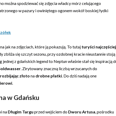
wno można spodziewać się zdjęcia władcy mórz celującego
trzonego w pazury i owiniętego ogonem wokół boskiej łydki
czółek
a jak na zdjęciach, które ją pokazują. To tutaj
turyści najczęściej
gdy zbliża się szczyt sezonu, przy ozdobnej kracie nieustannie stoją
g jednej z gdańskich legend to Neptun właśnie stał się inspiracją 
 Goldwasser
. Zirytowany znaczną liczbą wrzucanych do
rozbijając złoto
na
drobne płatki
. Do dziś nadają one
ierowi
.
una w Gdańsku
oi na
Długim Targu
przed wejściem do
Dworu Artusa
, pośrodku