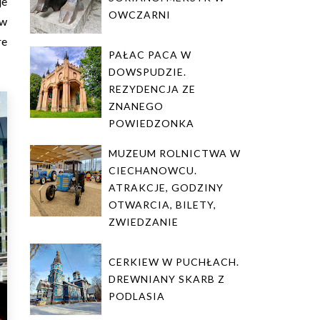
je
OWCZARNI
 w
re
PAŁAC PACA W
DOWSPUDZIE.
REZYDENCJA ZE
ZNANEGO
POWIEDZONKA
MUZEUM ROLNICTWA W
CIECHANOWCU.
ATRAKCJE, GODZINY
OTWARCIA, BILETY,
ZWIEDZANIE
CERKIEW W PUCHŁACH.
DREWNIANY SKARB Z
PODLASIA