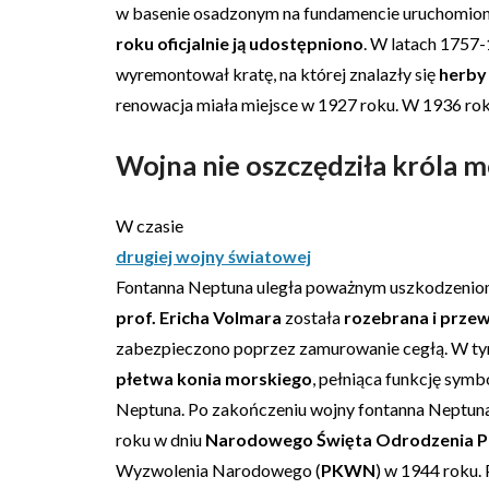
w basenie osadzonym na fundamencie uruchomio
roku oficjalnie ją udostępniono
. W latach 1757-
wyremontował kratę, na której znalazły się
herby
renowacja miała miejsce w 1927 roku. W 1936 rok
Wojna nie oszczędziła króla 
W czasie
drugiej wojny światowej
Fontanna Neptuna uległa poważnym uszkodzeniom.
prof. Ericha Volmara
została
rozebrana i prze
zabezpieczono poprzez zamurowanie cegłą. W ty
płetwa konia morskiego
, pełniąca funkcję sym
Neptuna. Po zakończeniu wojny fontanna Neptuna
roku w dniu
Narodowego Święta Odrodzenia P
Wyzwolenia Narodowego (
PKWN
) w 1944 roku