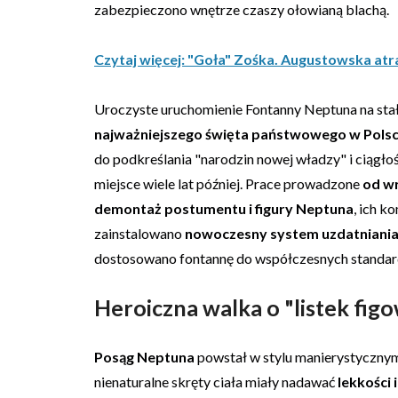
zabezpieczono wnętrze czaszy ołowianą blachą.
Czytaj więcej: "Goła" Zośka. Augustowska atr
Uroczyste uruchomienie Fontanny Neptuna na stał
najważniejszego święta państwowego w Pols
do podkreślania "narodzin nowej władzy" i ciągło
miejsce wiele lat później. Prace prowadzone
od wr
demontaż postumentu i figury Neptuna
, ich 
zainstalowano
nowoczesny system uzdatniani
dostosowano fontannę do współczesnych standard
Heroiczna walka o "listek fig
Posąg Neptuna
powstał w stylu manierystycznym
nienaturalne skręty ciała miały nadawać
lekkości 