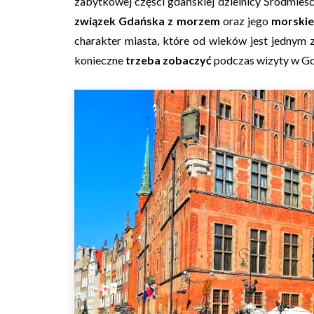
zabytkowej części gdańskiej dzielnicy Śródmieśc
związek Gdańska z morzem
oraz jego
morskie
charakter miasta, które od wieków jest jednym 
konieczne
trzeba zobaczyć
podczas wizyty w Gd