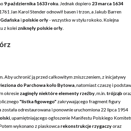
no
9 października 1633 roku
. Jednak dopiero
23 marca 1634
1761 Jan Karol Stender odnowił basen i trzon, a Jakub Barren
 Gdańska
i
polskie orły
- wszystko w stylu rokoko. Kolejna
u z kolei
zniknęły polskie orły
.
mórz
 Aby uchronić ją przed całkowitym zniszczeniem, z inicjatywy
wieziona do Parchowa koło Bytowa
, natomiast czaszę i podsta
m okresie
zaginęły niektóre elementy rzeźby
, m.in.
trójząb
ora
bolicznego
"listka figowego"
zakrywającego fragment figury
 została odrestaurowana i ponownie uruchomiona 22 lipca 1954
olski
, upamiętniającego ogłoszenie Manifestu Polskiego Komitet
. Potem wykonano z piaskowca
rekonstrukcje rzygaczy
oraz