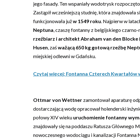
jego fasady. Ten wspaniały wodotrysk rozpoczęt
Zastąpił wcześniejszą studnię, która znajdowała si
funkcjonowała już
w 1549 roku
. Najpierw w lata
Neptuna
, czaszę fontanny z belgijskiego czarno
rzeźbiarz i architekt Abraham van den Blocke
Husen
, zaś
ważącą 650 kg gotową rzeźbę Nept
miejskiej odlewni w Gdańsku.
Czytaj więcej: Fontanna Czterech Kwartałów
Ottmar von Wettner
zamontował aparaturę od
dostarczającą wodę opracował holenderski inżyni
połowy XIV wieku
uruchomienie fontanny wyma
znajdowały się na poddaszu Ratusza Głównego M
nowoczesnego wodociągu i kanalizacji Fontanna 