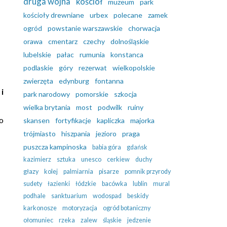
druga wojna
kościół
muzeum
park
kościoły drewniane
urbex
polecane
zamek
ogród
powstanie warszawskie
chorwacja
orawa
cmentarz
czechy
dolnośląskie
lubelskie
pałac
rumunia
konstanca
podlaskie
góry
rezerwat
wielkopolskie
zwierzęta
edynburg
fontanna
 i
park narodowy
pomorskie
szkocja
wielka brytania
most
podwilk
ruiny
do
skansen
fortyfikacje
kapliczka
majorka
trójmiasto
hiszpania
jezioro
praga
puszcza kampinoska
babia góra
gdańsk
kazimierz
sztuka
unesco
cerkiew
duchy
głazy
kolej
palmiarnia
pisarze
pomnik przyrody
sudety
łazienki
łódzkie
bacówka
lublin
mural
podhale
sanktuarium
wodospad
beskidy
karkonosze
motoryzacja
ogród botaniczny
ołomuniec
rzeka
zalew
śląskie
jedzenie