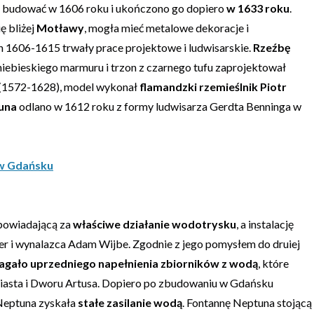
o budować w 1606 roku i ukończono go dopiero
w 1633 roku
.
ę bliżej
Motławy
, mogła mieć metalowe dekoracje i
ch 1606-1615 trwały prace projektowe i ludwisarskie.
Rzeźbę
-niebieskiego marmuru i trzon z czarnego tufu zaprojektował
(1572-1628), model wykonał
flamandzki rzemieślnik Piotr
una
odlano w 1612 roku z formy ludwisarza Gerdta Benninga w
 w Gdańsku
powiadającą za
właściwe działanie wodotrysku
, a instalację
er i wynalazca Adam Wijbe. Zgodnie z jego pomysłem do druiej
gało uprzedniego napełnienia zbiorników z wodą
, które
iasta i Dworu Artusa. Dopiero po zbudowaniu w Gdańsku
Neptuna zyskała
stałe zasilanie wodą
. Fontannę Neptuna stojącą