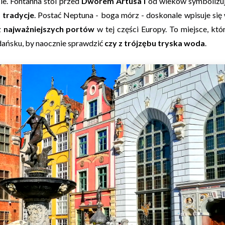
ie. Fontanna stoi przed
Dworem Artusa i
od wieków symbolizu
 tradycje
. Postać Neptuna - boga mórz - doskonale wpisuje się
z
najważniejszych portów
w tej części Europy. To miejsce, któ
ańsku, by naocznie sprawdzić
czy z trójzębu tryska woda
.