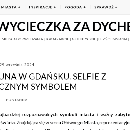
MIASTA
INSPIRACJE
POGODA
SPRAWDŹ
WYCIECZKA ZA DYCH
 MIEJSCA DO ZWIEDZANIA | TOP ATRAKCJE | AUTENTYCZNE | BEZ ŚCIEMNIANIA | 
29 września 2024
NA W GDAŃSKU. SELFIE Z
ICZNYM SYMBOLEM
FONTANNA
ajbardziej rozpoznawalnych
symboli miasta
i ważny
zabyt
 świata
. Znajdująca się w sercu Głównego Miasta, reprezentacyjn