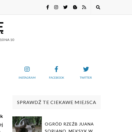
Ę
10 NA 10
INSTAGRAM
FACEBOOK
TWITTER
SPRAWDŹ TE CIEKAWE MIEJSCA
ek
ej
OGRÓD RZEŹB JUANA
SORIANO. MEKSYK W