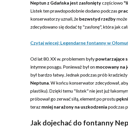
Neptun z Gdańska jest zasłonięty
częściowo
"
Listek ten prawdopodobnie dodano podczas
prac
konserwatorzy uznali, że
bezwstyd rzeźby
może
zdecydowano się dodać tę "zasłonę", która jak cała
Czytaj więcej: Legendarne fontanny w Ołomuńcu
Od lat 80. XX w. problemem były
powtarzające s
intymne posągu. Ponieważ był on
mocowany na j
był bardzo łatwy. Jednak podczas prób kradzież
Neptuna
. W końcu konserwator zdecydował, aby
plastiku). Dzięki temu "listek" nie jest już łakom
próbował go zerwać siłą, element po prostu
pękni
teraz
mniej narażony na uszkodzenia
podczas p
Jak dojechać do fontanny Ne