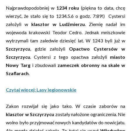
Najprawdopodobniej w
1234 roku
(piękna to data, chcę
wierzyć, że stało się to 1234.5.6 o godz. 7:89!) Cystersi
założyli w
klasztor w Ludźmierzu
. Ziemię nadał im
wojewoda krakowski Teodor Cedro. Jednak mniszkowie
wytrzymali tam zaledwie dziesięć lat. W 1243 byli już w
Szczyrzycu
, gdzie założyli
Opactwo Cystersów w
Szczyrzycu
. Cystersi z tego opactwa założyli
miasto
Nowy Targ
i zbudowali
zameczek obronny na skale w
Szaflarach
.
Czytaj więcej: Lasy legionowskie
Zakon rozwijał się jako tako. W czasie zaborów na
klasztor w Szczyrzycu
zostały nałożone ograniczenia. Nie
wolno było przyjmować nowych kandydatów do nowicjatu.
Ale mogła działać szkoła. To tutaj się uczył
Władysław