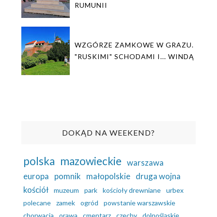
RUMUNII
WZGÓRZE ZAMKOWE W GRAZU.
"RUSKIMI" SCHODAMI I... WINDĄ
DOKĄD NA WEEKEND?
polska
mazowieckie
warszawa
europa
pomnik
małopolskie
druga wojna
kościół
muzeum
park
kościoły drewniane
urbex
polecane
zamek
ogród
powstanie warszawskie
chorwacja
orawa
cmentarz
czechy
dolnośląskie