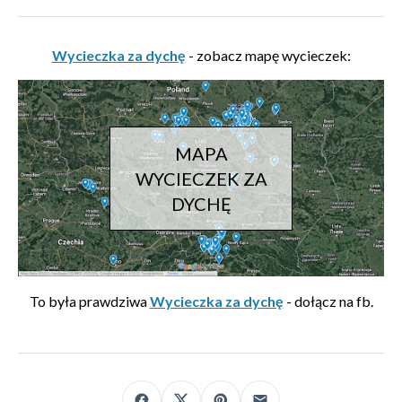
Wycieczka za dychę
- zobacz mapę wycieczek:
MAPA
WYCIECZEK ZA
DYCHĘ
To była prawdziwa
Wycieczka za dychę
- dołącz na fb.