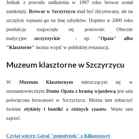
Jednak z powodu zadłużenia w 1997 roku browar został
zamknięty.
Browar w Szczyrzycu
miał być zlicytowany, ale na
szczęście wpisano go na listę zabytków.
Dopiero w 2000 roku
produkcja rozpoczęła się ponownie. Obecnie
tradycyjne
szczyrzyckie
-
np.
"Opata" albo
"Klasztorne"
można wypić w pobliskiej restauracji.
Muzeum klasztorne w Szczyrzycu
W
Muzeum Klasztornym
mieszczącym się w
szesnastowiecznym
Domu Opata z bramą wjazdową
jest sala
poświęcona browarowi w Szczyrzycu. Można tam zobaczyć
świetne
etykiety i butelki z różnych czasów
. Warto tam
zajrzeć.
Czytaj więcej: Góral "pogodynek" z Klikuszowej