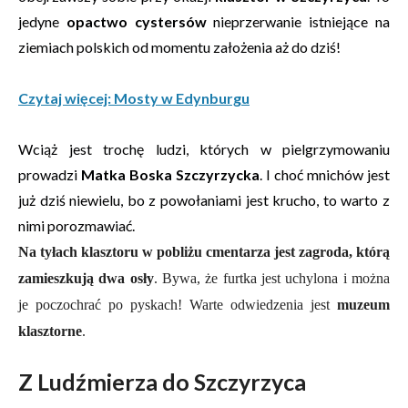
jedyne
opactwo cystersów
nieprzerwanie istniejące na
ziemiach polskich od momentu założenia aż do dziś!
Czytaj więcej: Mosty w Edynburgu
Wciąż jest trochę ludzi, których w pielgrzymowaniu
prowadzi
Matka Boska Szczyrzycka
. I choć mnichów jest
już dziś niewielu, bo z powołaniami jest krucho, to warto z
nimi porozmawiać.
Na tyłach klasztoru w pobliżu cmentarza jest zagroda, którą
zamieszkują dwa osły
. Bywa, że furtka jest uchylona i można
je poczochrać po pyskach! Warte odwiedzenia jest
muzeum
klasztorne
.
Z Ludźmierza do Szczyrzyca