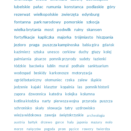
lubelskie
pałac
rumunia
konstanca
podlaskie
góry
rezerwat
wielkopolskie
zwierzęta
edynburg
fontanna
park narodowy
pomorskie
szkocja
wielka brytania
most
podwilk
ruiny
skansen
fortyfikacje
kapliczka
majorka
trójmiasto
hiszpania
jezioro
praga
puszcza kampinoska
babia góra
gdańsk
kazimierz
sztuka
unesco
cerkiew
duchy
głazy
kolej
palmiarnia
pisarze
pomnik przyrody
sudety
łazienki
łódzkie
bacówka
lublin
mural
podhale
sanktuarium
wodospad
beskidy
karkonosze
motoryzacja
ogród botaniczny
ołomuniec
rzeka
zalew
śląskie
jedzenie
kajaki
klasztor
kopalnia
las
pomnik historii
zapora
dzwonnica
katedra
kolejka
kolumna
kotlina kłodzka
narty
pierwsza wojna
przyroda
puszcza
schronisko
skały
słowacja
tatry
uzdrowisko
wieża widokowa
zawoja
świętokrzyskie
archeologia
austria
bałtyk
drzewo
gorce
hala
japonia
mazury
molo
morze
nałęczów
pogoda
prom
pęcice
rowery
twierdza