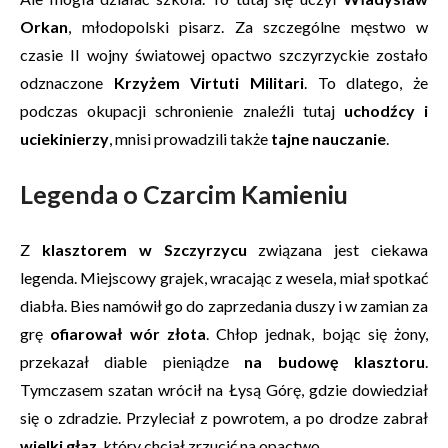
Orkan
, młodopolski pisarz. Za szczególne męstwo w
czasie II wojny światowej opactwo szczyrzyckie zostało
odznaczone
Krzyżem Virtuti Militari
. To dlatego, że
podczas okupacji schronienie znaleźli tutaj
uchodźcy i
uciekinierzy
, mnisi prowadzili także
tajne nauczanie
.
Legenda o Czarcim Kamieniu
Z
klasztorem w Szczyrzycu
związana jest ciekawa
legenda. Miejscowy grajek, wracając z wesela, miał spotkać
diabła. Bies namówił go do zaprzedania duszy i w zamian za
grę
ofiarował wór złota
. Chłop jednak, bojąc się żony,
przekazał diable pieniądze
na budowę klasztoru
.
Tymczasem szatan wrócił na Łysą Górę, gdzie dowiedział
się o zdradzie. Przyleciał z powrotem, a po drodze zabrał
wielki głaz
, który chciał zrzucić na opactwo.