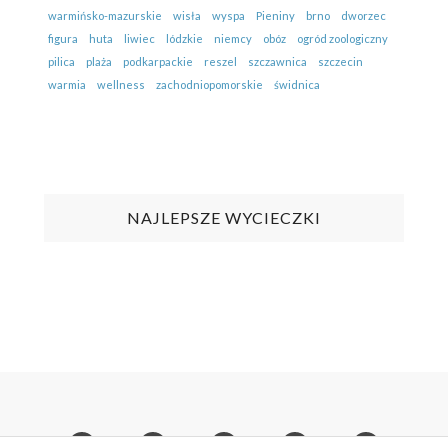
warmińsko-mazurskie
wisła
wyspa
Pieniny
brno
dworzec
figura
huta
liwiec
lódzkie
niemcy
obóz
ogród zoologiczny
pilica
plaża
podkarpackie
reszel
szczawnica
szczecin
warmia
wellness
zachodniopomorskie
świdnica
NAJLEPSZE WYCIECZKI