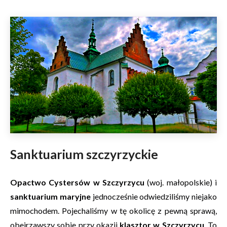
Sanktuarium szczyrzyckie
Opactwo Cystersów w Szczyrzycu
(woj. małopolskie) i
sanktuarium maryjne
jednocześnie odwiedziliśmy niejako
mimochodem. Pojechaliśmy w tę okolicę z pewną sprawą,
obejrzawszy sobie przy okazji
klasztor w Szczyrzycu
. To