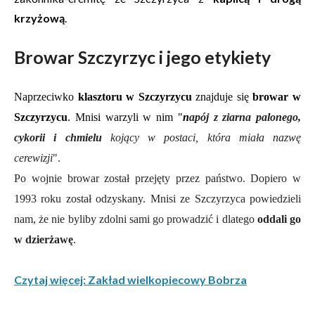
krzyżową
.
Browar Szczyrzyc i jego etykiety
Naprzeciwko
klasztoru w Szczyrzycu
znajduje się
browar w
Szczyrzycu
. Mnisi warzyli w nim "
n
apój z ziarna palonego,
cykorii i chmielu
kojący w postaci, która miała nazwę
cerewizji
".
Po wojnie browar został przejęty przez państwo. Dopiero w
1993 roku został odzyskany. Mnisi ze Szczyrzyca powiedzieli
nam, że nie byliby zdolni sami go prowadzić i dlatego
oddali go
w dzierżawę
.
Czytaj więcej: Zakład wielkopiecowy Bobrza