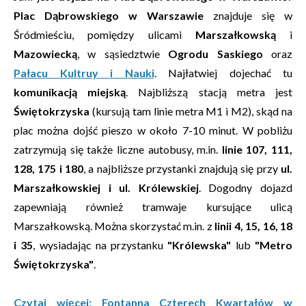
Plac Dąbrowskiego w Warszawie
znajduje się w
Śródmieściu, pomiędzy ulicami
Marszałkowską
i
Mazowiecką
, w sąsiedztwie
Ogrodu Saskiego
oraz
Pałacu Kultruy i Nauki
. Najłatwiej dojechać tu
komunikacją miejską
. Najbliższą stacją metra jest
Świętokrzyska
(kursują tam linie metra M1 i M2), skąd na
plac można dojść pieszo w około 7-10 minut. W pobliżu
zatrzymują się także liczne autobusy, m.in.
linie 107, 111,
128, 175 i 180
, a najbliższe przystanki znajdują się przy
ul.
Marszałkowskiej i ul. Królewskiej
. Dogodny dojazd
zapewniają również tramwaje kursujące ulicą
Marszałkowską. Można skorzystać m.in. z
linii 4, 15, 16, 18
i 35
, wysiadając na przystanku
"Królewska"
lub
"Metro
Świętokrzyska"
.
Czytaj więcej: Fontanna Czterech Kwartałów w