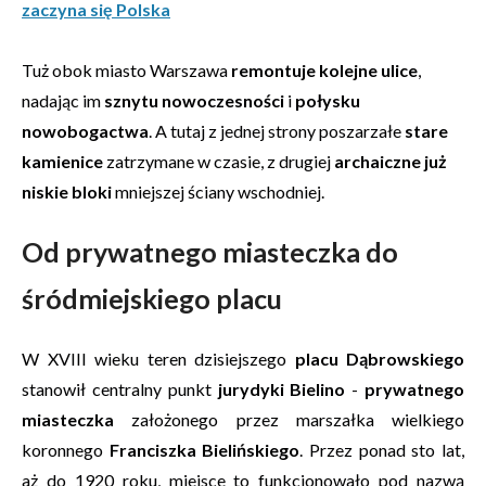
zaczyna się Polska
Tuż obok miasto Warszawa
remontuje kolejne ulice
,
nadając im
sznytu nowoczesności
i
połysku
nowobogactwa
. A tutaj z jednej strony poszarzałe
stare
kamienice
zatrzymane w czasie, z drugiej
archaiczne już
niskie bloki
mniejszej ściany wschodniej.
Od prywatnego miasteczka do
śródmiejskiego placu
W XVIII wieku teren dzisiejszego
placu Dąbrowskiego
stanowił centralny punkt
jurydyki Bielino
-
prywatnego
miasteczka
założonego przez marszałka wielkiego
koronnego
Franciszka Bielińskiego
. Przez ponad sto lat,
aż do 1920 roku, miejsce to funkcjonowało pod nazwą