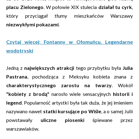
placu Zielonego
. W połowie XIX stulecia
działał tu cyrk
,
który przyciągał tłumy mieszkańców Warszawy
niezwykłymi pokazami
.
Czytaj więcej: Fontanny w Ołomuńcu. Legendarne
wodotryski
Jedną z
największych atrakcji
tego przybytku była
Julia
Pastrana
, pochodząca z Meksyku kobieta znana z
charakterystycznego zarostu na twarzy
. Wokół
"kobiety z brodą"
narosło wiele sensacyjnych
historii i
legend
. Popularność artystki była tak duża, że jej imieniem
nazywano nawet
statki kursujące po Wiśle
, a o samej Julii
powstawały
uliczne piosenki
śpiewane przez
warszawiaków.