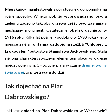
Mieszkańcy manifestowali swój stosunek do pomnika na
różne sposoby. W jego pobliżu
wyprowadzano psy
, a
zieleń urządzono tak, aby
drzewa częściowo zasłaniały
niechciany monument. Ostatecznie
obelisk usunięto w
1916 roku
. Kilka lat później - podobno w 1930 roku - jego
miejsce zajęła
fontanna ozdobiona rzeźbą "Chłopiec z
krokodylem"
autorstwa
Stanisława Jackowskiego
. Stała
się ona charakterystycznym elementem placu w okresie
międzywojennym. CHoć ucierpiała w czasie
drugiej wojny
światowej
, to
przetrwała do dziś
.
Jak dojechać na Plac
Dąbrowskiego?
Jaki jest
dojazd na Plac Dąbrowskiego w Warszawie
?