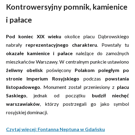
Kontrowersyjny pomnik, kamienice
i pałace
Pod koniec XIX wieku
okolice placu Dąbrowskiego
nabrały
reprezentacyjnego charakteru
. Powstały tu
okazałe kamienice i pałace
należące do zamożnych
mieszkańców Warszawy. W centralnym punkcie ustawiono
żeliwny obelisk
poświęcony
Polakom poległym po
stronie Imperium Rosyjskiego
podczas
powstania
listopadowego
. Monument został przeniesiony z
placu
Saskiego
, jednak od początku
budził niechęć
warszawiaków
, którzy postrzegali go jako symbol
rosyjskiej dominacji.
Czytaj więcej: Fontanna Neptuna w Gdańsku