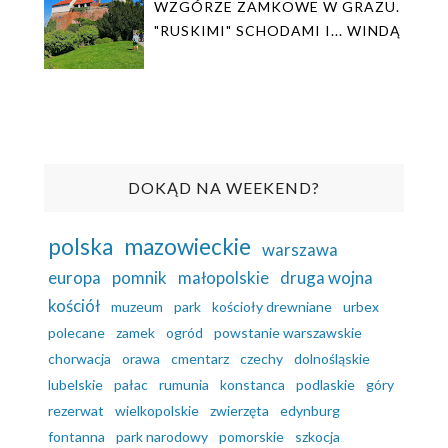
WZGÓRZE ZAMKOWE W GRAZU.
"RUSKIMI" SCHODAMI I... WINDĄ
DOKĄD NA WEEKEND?
polska
mazowieckie
warszawa
europa
pomnik
małopolskie
druga wojna
kościół
muzeum
park
kościoły drewniane
urbex
polecane
zamek
ogród
powstanie warszawskie
chorwacja
orawa
cmentarz
czechy
dolnośląskie
lubelskie
pałac
rumunia
konstanca
podlaskie
góry
rezerwat
wielkopolskie
zwierzęta
edynburg
fontanna
park narodowy
pomorskie
szkocja