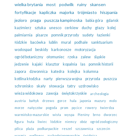
wielka brytania
most
podwilk
ruiny
skansen
fortyfikacje
kapliczka
majorka
trójmiasto
hiszpania
jezioro
praga
puszcza kampinoska
babia góra
gdańsk
kazimierz
sztuka
unesco
cerkiew
duchy
głazy
kolej
palmiarnia
pisarze
pomnik przyrody
sudety
łazienki
łódzkie
bacówka
lublin
mural
podhale
sanktuarium
wodospad
beskidy
karkonosze
motoryzacja
ogród botaniczny
ołomuniec
rzeka
zalew
śląskie
jedzenie
kajaki
klasztor
kopalnia
las
pomnik historii
zapora
dzwonnica
katedra
kolejka
kolumna
kotlina kłodzka
narty
pierwsza wojna
przyroda
puszcza
schronisko
skały
słowacja
tatry
uzdrowisko
wieża widokowa
zawoja
świętokrzyskie
archeologia
austria
bałtyk
drzewo
gorce
hala
japonia
mazury
molo
morze
nałęczów
pogoda
prom
pęcice
rowery
twierdza
warmińsko-mazurskie
wisła
wyspa
Pieniny
brno
dworzec
figura
huta
liwiec
lódzkie
niemcy
obóz
ogród zoologiczny
pilica
plaża
podkarpackie
reszel
szczawnica
szczecin
warmia
wellness
zachodniopomorskie
świdnica