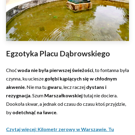
Egzotyka Placu Dąbrowskiego
Choć
woda nie była pierwszej świeżości
, to fontanna była
czynna, ku uciesze
gołębi kąpiących się w chłodnym
akwenie
. Nie ma tu
gwaru
, lecz raczej
dystans i
rezygnacja
. Szum
Marszałkowskiej
tutaj nie dociera.
Dookoła skwar, a jednak od czasu do czasu ktoś przyjdzie,
by
odetchnąć na ławce
.
Czytaj więcej: Kilometr zerowy w Warszawie. Tu