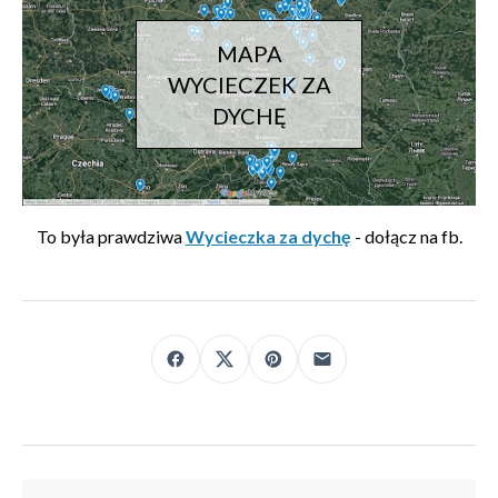
MAPA
WYCIECZEK ZA
DYCHĘ
To była prawdziwa
Wycieczka za dychę
- dołącz na fb.