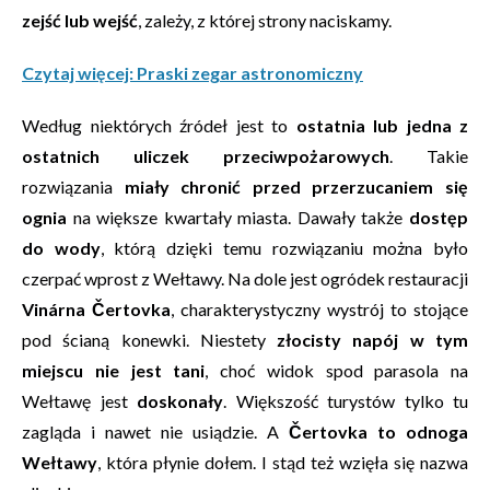
zejść lub wejść
, zależy, z której strony naciskamy.
Czytaj więcej: Praski zegar astronomiczny
Według niektórych źródeł jest to
ostatnia lub jedna z
ostatnich uliczek przeciwpożarowych
. Takie
rozwiązania
miały chronić przed przerzucaniem się
ognia
na większe kwartały miasta. Dawały także
dostęp
do wody
, którą dzięki temu rozwiązaniu można było
czerpać wprost z Wełtawy. Na dole jest ogródek restauracji
Vinárna Čertovka
, charakterystyczny wystrój to stojące
pod ścianą konewki. Niestety
złocisty napój w tym
miejscu nie jest tani
, choć widok spod parasola na
Wełtawę jest
doskonały
. Większość turystów tylko tu
zagląda i nawet nie usiądzie. A
Čertovka to odnoga
Wełtawy
, która płynie dołem. I stąd też wzięła się nazwa