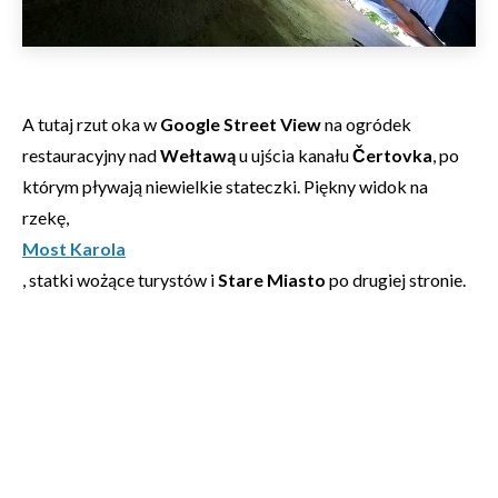
A tutaj rzut oka w
Google Street View
na ogródek
restauracyjny nad
Wełtawą
u ujścia kanału
Čertovka
, po
którym pływają niewielkie stateczki. Piękny widok na
rzekę,
Most Karola
, statki wożące turystów i
Stare Miasto
po drugiej stronie.