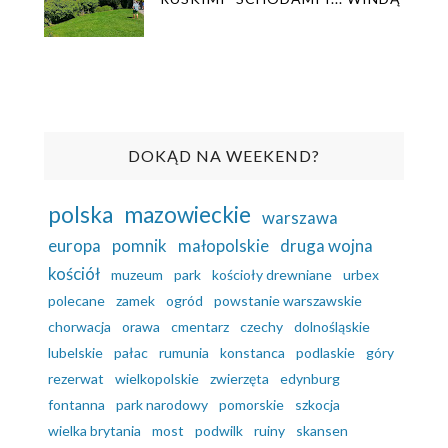
DOKĄD NA WEEKEND?
polska
mazowieckie
warszawa
europa
pomnik
małopolskie
druga wojna
kościół
muzeum
park
kościoły drewniane
urbex
polecane
zamek
ogród
powstanie warszawskie
chorwacja
orawa
cmentarz
czechy
dolnośląskie
lubelskie
pałac
rumunia
konstanca
podlaskie
góry
rezerwat
wielkopolskie
zwierzęta
edynburg
fontanna
park narodowy
pomorskie
szkocja
wielka brytania
most
podwilk
ruiny
skansen