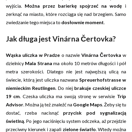
wyjścia.
Można przez barierkę spojrzeć na wodę
i
zerknąć na miasto, które rozciąga się nad brzegiem. Samo
zwiedzanie tego miejsca to
dosłownie moment
.
Jak długa jest Vinárna Čertovka?
Wąska uliczka w Pradze
o nazwie
Vinárna Čertovka
w
dzielnicy
Mala Strana
ma około 10 metrów długości i pół
metra szerokości. Dlatego nie jest najwęższą ulicą na
świecie, którą jest uliczka nazwana
Spreuerhofstrasse w
niemieckim Reutlingen
. Do niej
brakuje czeskiej uliczce
19 cm
. Czeska uliczka ma swoją stronę w serwisie
Trip
Advisor
. Można ją też znaleźć na
Google Maps
. Żeby się tu
dostać, rzeba nacisnąć
przycisk pod sygnalizacją
świetlną
. Po jego naciśnięciu system odczeka, aż przejdzie
przeciwny kierunek i zapali
zielone światło
. Wtedy można