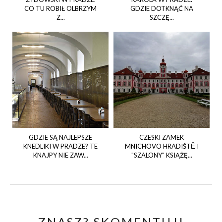
CO TU ROBIŁ OLBRZYM
GDZIE DOTKNĄĆ NA
Z...
SZCZĘ...
GDZIE SĄ NAJLEPSZE
CZESKI ZAMEK
KNEDLIKI W PRADZE? TE
MNICHOVO HRADIŠTĚ I
KNAJPY NIE ZAW...
"SZALONY" KSIĄŻĘ...
ZNASZ? SKOMENTUJ!