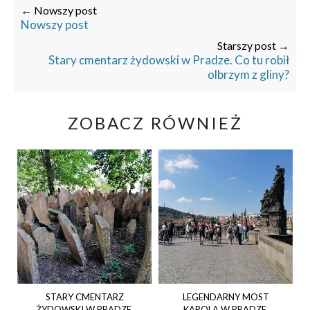
← Nowszy post
Nowszy post
Starszy post →
Stary cmentarz żydowski w Pradze. Co tu robił
olbrzym z gliny?
ZOBACZ RÓWNIEŻ
STARY CMENTARZ
LEGENDARNY MOST
ŻYDOWSKI W PRADZE.
KAROLA W PRADZE.