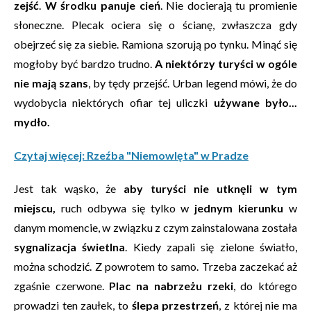
zejść
.
W środku panuje cień
. Nie docierają tu promienie
słoneczne. Plecak ociera się o ścianę, zwłaszcza gdy
obejrzeć się za siebie. Ramiona szorują po tynku. Minąć się
mogłoby być bardzo trudno.
A niektórzy turyści w ogóle
nie mają szans
, by tędy przejść. Urban legend mówi, że do
wydobycia niektórych ofiar tej uliczki
używane było...
mydło.
Czytaj więcej: Rzeźba "Niemowlęta" w Pradze
Jest tak wąsko, że
aby turyści nie utknęli w tym
miejscu,
ruch odbywa się tylko w
jednym kierunku
w
danym momencie, w związku z czym zainstalowana została
sygnalizacja świetlna
. Kiedy zapali się zielone światło,
można schodzić. Z powrotem to samo. Trzeba zaczekać aż
zgaśnie czerwone.
Plac na nabrzeżu rzeki
, do którego
prowadzi ten zaułek, to
ślepa przestrzeń
, z której nie ma