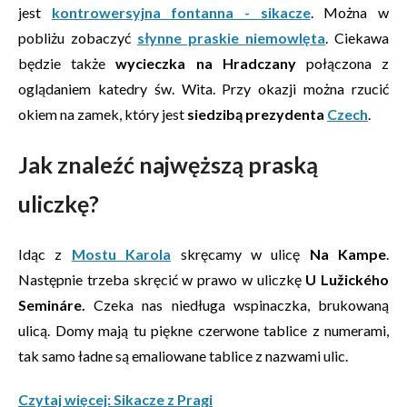
jest
kontrowersyjna fontanna - sikacze
. Można w
pobliżu zobaczyć
słynne praskie niemowlęta
. Ciekawa
będzie także
wycieczka na Hradczany
połączona z
oglądaniem katedry św. Wita. Przy okazji można rzucić
okiem na zamek, który jest
siedzibą prezydenta
Czech
.
Jak znaleźć najwęższą praską
uliczkę?
Idąc z
Mostu Karola
skręcamy w ulicę
Na Kampe
.
Następnie trzeba skręcić w prawo w uliczkę
U Lužického
Semináre.
Czeka nas niedługa wspinaczka, brukowaną
ulicą. Domy mają tu piękne czerwone tablice z numerami,
tak samo ładne są emaliowane tablice z nazwami ulic.
Czytaj więcej: Sikacze z Pragi