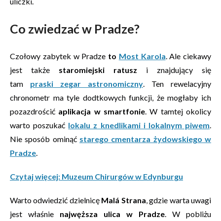
uliczki.
Co zwiedzać w Pradze?
Czołowy zabytek w Pradze
to
Most Karola
. Ale ciekawy
jest także
staromiejski ratusz
i znajdujący się
tam
praski zegar astronomiczny
. Ten rewelacyjny
chronometr ma tyle dodtkowych funkcji, że mogłaby ich
pozazdrościć
aplikacja w smartfonie
. W tamtej okolicy
warto poszukać
lokalu z knedlikami i lokalnym piwem
.
Nie sposób ominąć
starego cmentarza żydowskiego w
Pradze
.
Czytaj więcej: Muzeum Chirurgów w Edynburgu
Warto odwiedzić dzielnicę
Malá Strana
, gdzie warta uwagi
jest właśnie
najwęższa ulica w Pradze
. W pobliżu