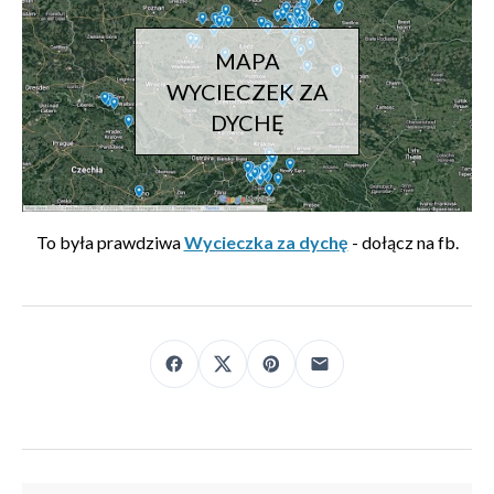
MAPA
WYCIECZEK ZA
DYCHĘ
To była prawdziwa
Wycieczka za dychę
- dołącz na fb.