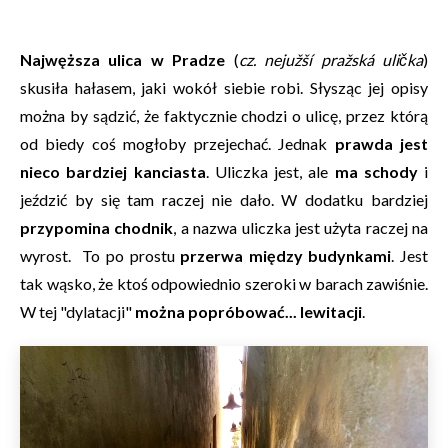
Najwęższa ulica w Pradze
(
cz. nejužší pražská ulička
)
skusiła hałasem, jaki wokół siebie robi. Słysząc jej opisy
można by sądzić, że faktycznie chodzi o ulicę, przez którą
od biedy coś mogłoby przejechać. Jednak
prawda jest
nieco bardziej kanciasta
. Uliczka jest, ale
ma schody
i
jeździć by się tam raczej nie dało. W dodatku bardziej
przypomina chodnik
, a nazwa uliczka jest użyta raczej na
wyrost. To po prostu
przerwa między budynkami
. Jest
tak wąsko, że ktoś odpowiednio szeroki w barach zawiśnie.
W tej "dylatacji"
można popróbować... lewitacji
.