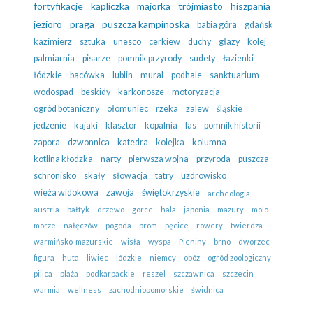
fortyfikacje
kapliczka
majorka
trójmiasto
hiszpania
jezioro
praga
puszcza kampinoska
babia góra
gdańsk
kazimierz
sztuka
unesco
cerkiew
duchy
głazy
kolej
palmiarnia
pisarze
pomnik przyrody
sudety
łazienki
łódzkie
bacówka
lublin
mural
podhale
sanktuarium
wodospad
beskidy
karkonosze
motoryzacja
ogród botaniczny
ołomuniec
rzeka
zalew
śląskie
jedzenie
kajaki
klasztor
kopalnia
las
pomnik historii
zapora
dzwonnica
katedra
kolejka
kolumna
kotlina kłodzka
narty
pierwsza wojna
przyroda
puszcza
schronisko
skały
słowacja
tatry
uzdrowisko
wieża widokowa
zawoja
świętokrzyskie
archeologia
austria
bałtyk
drzewo
gorce
hala
japonia
mazury
molo
morze
nałęczów
pogoda
prom
pęcice
rowery
twierdza
warmińsko-mazurskie
wisła
wyspa
Pieniny
brno
dworzec
figura
huta
liwiec
lódzkie
niemcy
obóz
ogród zoologiczny
pilica
plaża
podkarpackie
reszel
szczawnica
szczecin
warmia
wellness
zachodniopomorskie
świdnica