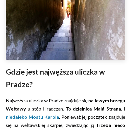
Gdzie jest najwęższa uliczka w
Pradze?
Najwęższa uliczka w Pradze znajduje się
na lewym brzegu
Wełtawy
u stóp Hradczan. To
dzielnica Malá Strana
. I
niedaleko Mostu Karola
. Ponieważ jej początek znajduje
się na wełtawskiej skarpie, zwiedzając ją
trzeba nieco