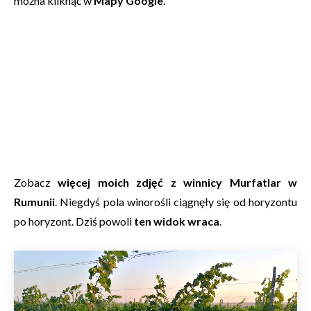
można kliknąć w
Mapy Google
.
Zobacz
więcej moich zdjęć z winnicy Murfatlar w
Rumunii
. Niegdyś pola winorośli ciągnęły się od horyzontu
po horyzont. Dziś powoli
ten widok wraca
.