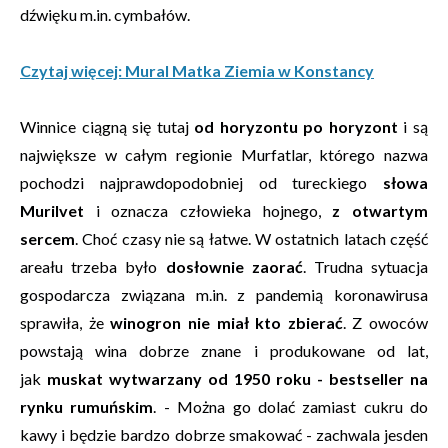
dźwięku m.in. cymbałów.
Czytaj więcej: Mural Matka Ziemia w Konstancy
Winnice ciągną się tutaj
od horyzontu po horyzont
i są
największe w całym regionie Murfatlar, którego nazwa
pochodzi najprawdopodobniej od tureckiego
słowa
Murilvet
i oznacza człowieka hojnego,
z otwartym
sercem
. Choć czasy nie są łatwe. W ostatnich latach część
areału trzeba było
dosłownie zaorać
. Trudna sytuacja
gospodarcza związana m.in. z pandemią koronawirusa
sprawiła, że
winogron nie miał kto zbierać
. Z owoców
powstają wina dobrze znane i produkowane od lat,
jak
muskat wytwarzany od 1950 roku - bestseller na
rynku rumuńskim
. - Można go dolać zamiast cukru do
kawy i będzie bardzo dobrze smakować - zachwala jesden