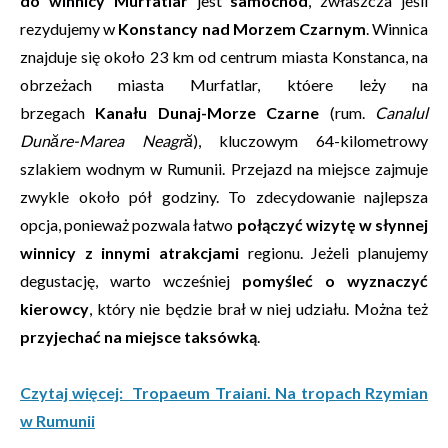
do winnicy Murfatlar
jest
samochód
, zwłaszcza jeśli
rezydujemy w
Konstancy nad Morzem Czarnym
. Winnica
znajduje się około 23 km od centrum miasta Konstanca, na
obrzeżach miasta Murfatlar, któere leży na
brzegach
Kanału Dunaj-Morze Czarne
(rum.
Canalul
Dunăre-Marea Neagră
), kluczowym 64-kilometrowy
szlakiem wodnym w Rumunii. Przejazd na miejsce zajmuje
zwykle około pół godziny. To zdecydowanie najlepsza
opcja, ponieważ pozwala łatwo
połączyć wizytę w słynnej
winnicy z innymi atrakcjami
regionu. Jeżeli planujemy
degustację, warto wcześniej
pomyśleć o wyznaczyć
kierowcy
, który nie będzie brał w niej udziału. Można też
przyjechać na miejsce taksówką
.
Czytaj więcej: Tropaeum Traiani. Na tropach Rzymian
w Rumunii