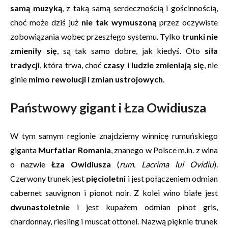
samą muzyką
, z taką samą serdecznością i gościnnością,
choć może dziś już
nie tak wymuszoną
przez oczywiste
zobowiązania wobec przeszłego systemu. Tylko
trunki nie
zmieniły się
, są tak samo dobre, jak kiedyś. Oto
siła
tradycji
, która trwa, choć
czasy i ludzie zmieniają się
, nie
ginie
mimo rewolucji i zmian ustrojowych
.
Państwowy gigant i Łza Owidiusza
W tym samym regionie znajdziemy winnicę rumuńskiego
giganta
Murfatlar Romania
, znanego w Polsce m.in. z wina
o nazwie
Łza Owidiusza
(
rum. Lacrima lui Ovidiu
).
Czerwony trunek jest
pięcioletni
i jest połączeniem odmian
cabernet sauvignon i pionot noir. Z kolei wino białe jest
dwunastoletnie
i jest kupażem odmian pinot gris,
chardonnay, riesling i muscat ottonel. Nazwą pięknie trunek