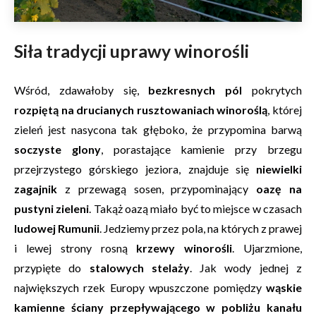
Siła tradycji uprawy winorośli
Wśród, zdawałoby się,
bezkresnych pól
pokrytych
rozpiętą na drucianych rusztowaniach winoroślą
, której
zieleń jest nasycona tak głęboko, że przypomina barwą
soczyste glony
, porastające kamienie przy brzegu
przejrzystego górskiego jeziora, znajduje się
niewielki
zagajnik
z przewagą sosen, przypominający
oazę na
pustyni zieleni
. Takąż oazą miało być to miejsce w czasach
ludowej Rumunii
. Jedziemy przez pola, na których z prawej
i lewej strony rosną
krzewy winorośli
. Ujarzmione,
przypięte do
stalowych stelaży
. Jak wody jednej z
największych rzek Europy wpuszczone pomiędzy
wąskie
kamienne ściany przepływającego w pobliżu kanału