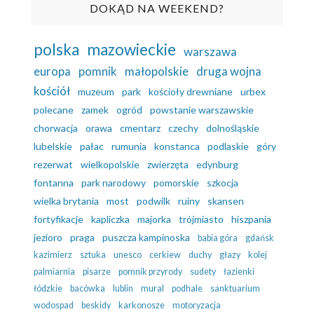
DOKĄD NA WEEKEND?
polska
mazowieckie
warszawa
europa
pomnik
małopolskie
druga wojna
kościół
muzeum
park
kościoły drewniane
urbex
polecane
zamek
ogród
powstanie warszawskie
chorwacja
orawa
cmentarz
czechy
dolnośląskie
lubelskie
pałac
rumunia
konstanca
podlaskie
góry
rezerwat
wielkopolskie
zwierzęta
edynburg
fontanna
park narodowy
pomorskie
szkocja
wielka brytania
most
podwilk
ruiny
skansen
fortyfikacje
kapliczka
majorka
trójmiasto
hiszpania
jezioro
praga
puszcza kampinoska
babia góra
gdańsk
kazimierz
sztuka
unesco
cerkiew
duchy
głazy
kolej
palmiarnia
pisarze
pomnik przyrody
sudety
łazienki
łódzkie
bacówka
lublin
mural
podhale
sanktuarium
wodospad
beskidy
karkonosze
motoryzacja