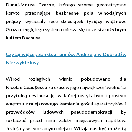
Dunaj-Morze Czarne
, którego strome, geometryczne
koryto przecinające
bezkresne pola winodajnych
pnączy
, wyciosały ręce
dziesiątek tysięcy więźnów
.
Groza nieugiętego systemu miesza się tu ze
starożytnym
kultem Bachusa
.
Czytaj więcej: Sanktuarium św. Andrzeja w Dobrudży.
Niezwykłe losy
Wśród rozległych winnic
pobudowano dla
Nicolae
Ceaușescu
za czasów jego największej świetności
przytulną restaurację
, w której rustykalnym i prostym
wnętrzu z miejscowego kamienia
gościł aparatczyków i
przywódców ludowych pseudodemokracji
, by
roztaczać przed nimi zalety miejscowych napitków.
Jesteśmy w tym samym miejscu.
Witają nas być może tą