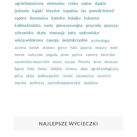
ogród botaniczny
ołomuniec
rzeka
zalew
śląskie
jedzenie
kajaki
klasztor
kopalnia
las
pomnik historii
zapora
dzwonnica
katedra
kolejka
kolumna
kotlina kłodzka
narty
pierwsza wojna
przyroda
puszcza
schronisko
skały
słowacja
tatry
uzdrowisko
wieża widokowa
zawoja
świętokrzyskie
archeologia
austria
bałtyk
drzewo
gorce
hala
japonia
mazury
molo
morze
nałęczów
pogoda
prom
pęcice
rowery
twierdza
warmińsko-mazurskie
wisła
wyspa
Pieniny
brno
dworzec
figura
huta
liwiec
lódzkie
niemcy
obóz
ogród zoologiczny
pilica
plaża
podkarpackie
reszel
szczawnica
szczecin
warmia
wellness
zachodniopomorskie
świdnica
NAJLEPSZE WYCIECZKI