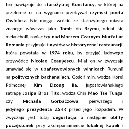
ten nawiązuje do
starożytnej Konstancy
, w której na
przełomie er na wygnaniu przebywał
rzymski poeta
Owidiusz
. Nie mogąc wrócić ze starożytnego miasta
znanego wówczas jako
Tomis
do
Rzymu
, oddał się
melancholii, roniąc
łzy nad Morzem Czarnym
.
Murfatlar
Romania
przyjmuje turystów w
historycznej restauracji
,
która powstała
w 1974 roku
, by przyjąć ludowego
przywódcę
Nicolae Ceaușescu
. Miał on w zwyczaju
umawiać się w
upaństwowionych winnicach
Rumunii
na
politycznych bachanaliach
. Gościł m.in. wodza Korei
Północnej
Kim Dzong Ila
, jugosłowiańskiego
satrapę
Josipa Broz Tito
, wodza Chin
Mao Tse Tunga
,
czy
Michaiła Gorbaczowa
, pierwszego i
jedynego
prezydenta ZSRR
przed jego rozpadem. W
zwyczaju jest tutaj
degustacja
, a następnie
obfity
poczęstunek
przy akompaniamencie
lokalnej kapeli
i