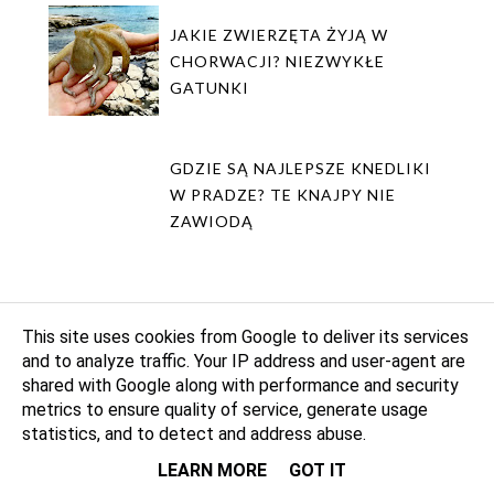
JAKIE ZWIERZĘTA ŻYJĄ W
CHORWACJI? NIEZWYKŁE
GATUNKI
GDZIE SĄ NAJLEPSZE KNEDLIKI
W PRADZE? TE KNAJPY NIE
ZAWIODĄ
DEIA NA MAJORCE. NIEZWYKŁA
This site uses cookies from Google to deliver its services
HISTORIA WYBITNEGO PISARZA
and to analyze traffic. Your IP address and user-agent are
shared with Google along with performance and security
metrics to ensure quality of service, generate usage
statistics, and to detect and address abuse.
KIEDY SIKAJĄ "SIKACZE" Z
LEARN MORE
GOT IT
PRAGI? TO MUSISZ WIEDZIEĆ