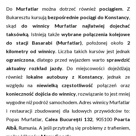
Do
Murfatlar
można dotrzeć również
pociągiem
. Z
Bukaresztu kursują
bezpośrednie pociągi do Konstancy
,
skąd
do winnicy Murfatlar najłatwiej dojechać
taksówką
. Istnieją także
wybrane połączenia kolejowe
do stacji Basarabi (Murfatlar)
, położonej około
2
kilometry od winnicy
. Liczba takich kursów jest jednak
ograniczona
, dlatego przed wyjazdem warto
sprawdzić
aktualny rozkład jazdy
. Do miejscowości dojeżdżają
również
lokalne autobusy z Konstancy
, jednak ze
względu na
niewielką częstotliwość
połączeń oraz
konieczność dojścia do winnicy
, rozwiązanie to jest mniej
wygodne niż podróż samochodem. Adres winnicy Murfatlar
i restauracji zbudowanej dla ludowych przywódców to:
Popas Murfatlar,
Calea București 132
, 905100
Poarta
Albă
, Rumunia. A jeśli przytrafią się problemy z trafieniem,