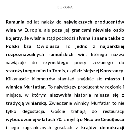
EUROPA
Rumunia
od lat należy do
największych producentów
wina w Europie
, ale poza jej granicami
niewiele osób
kojarzy
, że właśnie stąd pochodzi
słynna i znana także z
Polski Łza Owidiusza
. To
jedno z najbardziej
rozpoznawalnych rumuńskich win
, którego nazwa
nawiązuje do
rzymskiego
poety zesłanego do
starożytnego miasta Tomis
, czyli
dzisiejszej Konstancy
.
Kilkanaście kilometrów stamtąd znajduje się
miasto i
winnica Murfatlar
. To największy producent w regionie i
miejsce, w którym
niezwykła historia miesza się z
tradycją winiarską
. Zwiedzanie winnicy Murfatlar to nie
tylko degustacja. Goście trafiają do restauracji
wybudowanej w latach 70. z myślą o Nicolae Ceaușescu
i jego zagranicznych gościach z
krajów demokracji