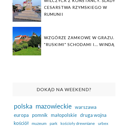
WILCZYCA Z KONSTANCY. ŚLADY
CESARSTWA RZYMSKIEGO W
RUMUNII
WZGÓRZE ZAMKOWE W GRAZU.
"RUSKIMI" SCHODAMI I... WINDĄ
DOKĄD NA WEEKEND?
polska
mazowieckie
warszawa
europa
pomnik
małopolskie
druga wojna
kościół
muzeum
park
kościoły drewniane
urbex