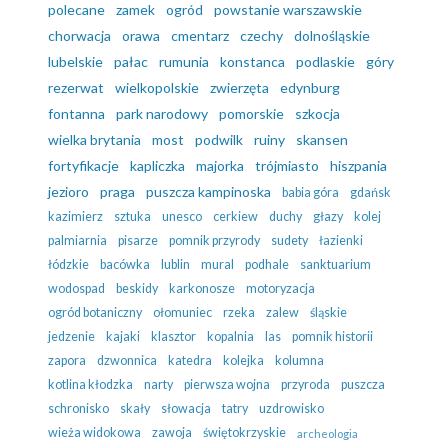
polecane
zamek
ogród
powstanie warszawskie
chorwacja
orawa
cmentarz
czechy
dolnośląskie
lubelskie
pałac
rumunia
konstanca
podlaskie
góry
rezerwat
wielkopolskie
zwierzęta
edynburg
fontanna
park narodowy
pomorskie
szkocja
wielka brytania
most
podwilk
ruiny
skansen
fortyfikacje
kapliczka
majorka
trójmiasto
hiszpania
jezioro
praga
puszcza kampinoska
babia góra
gdańsk
kazimierz
sztuka
unesco
cerkiew
duchy
głazy
kolej
palmiarnia
pisarze
pomnik przyrody
sudety
łazienki
łódzkie
bacówka
lublin
mural
podhale
sanktuarium
wodospad
beskidy
karkonosze
motoryzacja
ogród botaniczny
ołomuniec
rzeka
zalew
śląskie
jedzenie
kajaki
klasztor
kopalnia
las
pomnik historii
zapora
dzwonnica
katedra
kolejka
kolumna
kotlina kłodzka
narty
pierwsza wojna
przyroda
puszcza
schronisko
skały
słowacja
tatry
uzdrowisko
wieża widokowa
zawoja
świętokrzyskie
archeologia