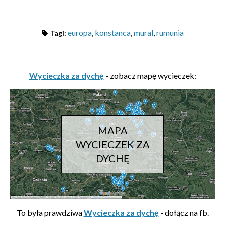
europa
,
konstanca
,
mural
,
rumunia
Tagi:
Wycieczka za dychę
- zobacz mapę wycieczek:
MAPA
WYCIECZEK ZA
DYCHĘ
To była prawdziwa
Wycieczka za dychę
- dołącz na fb.