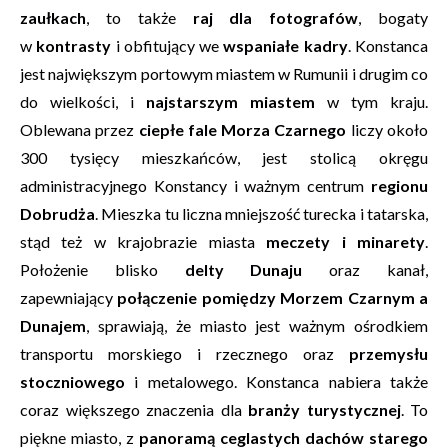
zaułkach
, to także
raj dla fotografów
, bogaty
w
kontrasty
i obfitujący we
wspaniałe kadry
. Konstanca
jest największym portowym miastem w Rumunii i drugim co
do wielkości, i
najstarszym miastem
w tym kraju.
Oblewana przez
ciepłe fale Morza Czarnego
liczy około
300 tysięcy mieszkańców, jest stolicą okręgu
administracyjnego Konstancy i ważnym centrum
regionu
Dobrudża
. Mieszka tu liczna mniejszość turecka i tatarska,
stąd też w krajobrazie miasta
meczety i minarety
.
Położenie blisko
delty Dunaju
oraz kanał,
zapewniający
połączenie pomiędzy Morzem Czarnym a
Dunajem
, sprawiają, że miasto jest ważnym ośrodkiem
transportu morskiego i rzecznego oraz
przemysłu
stoczniowego
i metalowego. Konstanca nabiera także
coraz większego znaczenia dla
branży turystycznej
. To
piękne miasto, z
panoramą ceglastych dachów starego