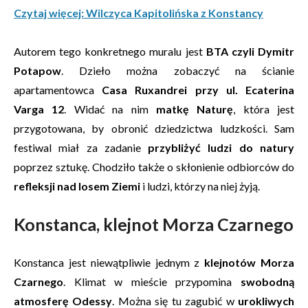
Czytaj więcej: Wilczyca Kapitolińska z Konstancy
Autorem tego konkretnego muralu jest
BTA czyli Dymitr
Potapow
. Dzieło można zobaczyć na ścianie
apartamentowca
Casa Ruxandrei przy ul. Ecaterina
Varga 12
. Widać na nim
matkę Naturę
, która jest
przygotowana, by obronić dziedzictwa ludzkości. Sam
festiwal miał za zadanie
przybliżyć ludzi do natury
poprzez sztukę. Chodziło także o skłonienie odbiorców do
refleksji nad losem Ziemi
i ludzi, którzy na niej żyją.
Konstanca, klejnot Morza Czarnego
Konstanca jest niewątpliwie jednym z
klejnotów Morza
Czarnego
. Klimat w mieście przypomina
swobodną
atmosferę Odessy
. Można się tu zagubić w
urokliwych