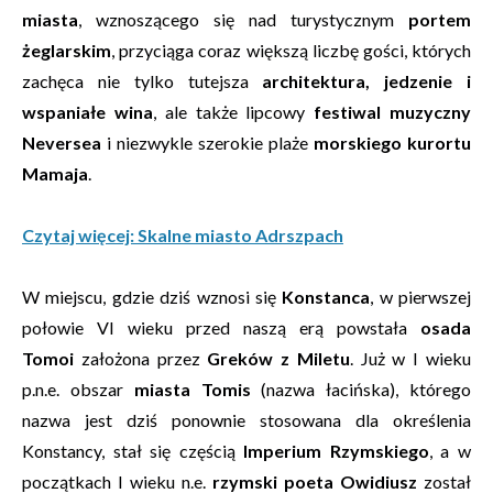
miasta
, wznoszącego się nad turystycznym
portem
żeglarskim
, przyciąga coraz większą liczbę gości, których
zachęca nie tylko tutejsza
architektura, jedzenie i
wspaniałe wina
, ale także lipcowy
festiwal muzyczny
Neversea
i niezwykle szerokie plaże
morskiego kurortu
Mamaja
.
Czytaj więcej: Skalne miasto Adrszpach
W miejscu, gdzie dziś wznosi się
Konstanca
, w pierwszej
połowie VI wieku przed naszą erą powstała
osada
Tomoi
założona przez
Greków z Miletu
. Już w I wieku
p.n.e. obszar
miasta Tomis
(nazwa łacińska), którego
nazwa jest dziś ponownie stosowana dla określenia
Konstancy, stał się częścią
Imperium Rzymskiego
, a w
początkach I wieku n.e.
rzymski poeta Owidiusz
został