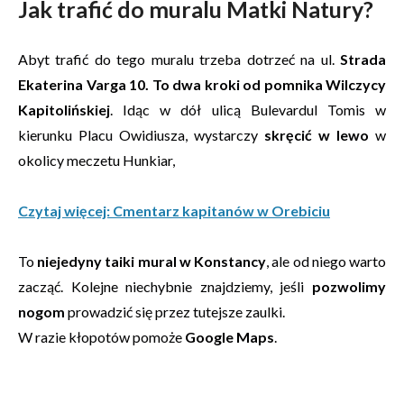
Jak trafić do muralu Matki Natury?
Abyt trafić do tego muralu trzeba dotrzeć na ul.
Strada
Ekaterina Varga 10. To dwa kroki od pomnika Wilczycy
Kapitolińskiej
. Idąc w dół ulicą Bulevardul Tomis w
kierunku Placu Owidiusza, wystarczy
skręcić w lewo
w
okolicy meczetu Hunkiar,
Czytaj więcej: Cmentarz kapitanów w Orebiciu
To
niejedyny taiki mural w Konstancy
, ale od niego warto
zacząć. Kolejne niechybnie znajdziemy, jeśli
pozwolimy
nogom
prowadzić się przez tutejsze zaulki.
W razie kłopotów pomoże
Google Maps
.