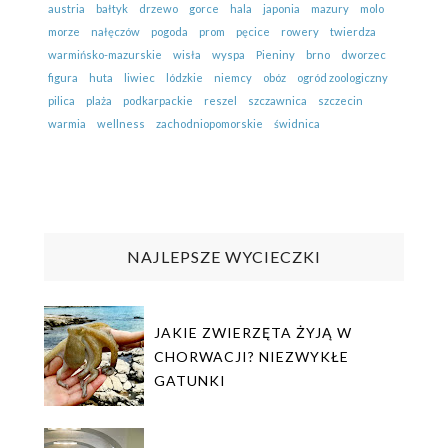
austria
bałtyk
drzewo
gorce
hala
japonia
mazury
molo
morze
nałęczów
pogoda
prom
pęcice
rowery
twierdza
warmińsko-mazurskie
wisła
wyspa
Pieniny
brno
dworzec
figura
huta
liwiec
lódzkie
niemcy
obóz
ogród zoologiczny
pilica
plaża
podkarpackie
reszel
szczawnica
szczecin
warmia
wellness
zachodniopomorskie
świdnica
NAJLEPSZE WYCIECZKI
JAKIE ZWIERZĘTA ŻYJĄ W
CHORWACJI? NIEZWYKŁE
GATUNKI