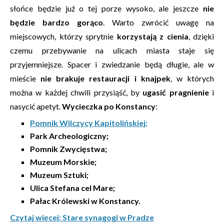
słońce będzie już o tej porze wysoko, ale jeszcze
nie
będzie bardzo gorąco
. Warto zwrócić uwagę na
miejscowych, którzy sprytnie
korzystają z cienia
, dzięki
czemu przebywanie na ulicach miasta staje się
przyjemniejsze. Spacer i zwiedzanie będą długie, ale w
mieście
nie brakuje restauracji i knajpek
, w których
można w każdej chwili przysiąść, by
ugasić pragnienie
i
nasycić apetyt.
Wycieczka po Konstancy
:
Pomnik Wilczycy Kapitolińskiej;
Park Archeologiczny;
Pomnik Zwycięstwa;
Muzeum Morskie;
Muzeum Sztuki;
Ulica Stefana cel Mare;
Pałac Królewski w Konstancy.
Czytaj więcej: Stare synagogi w Pradze