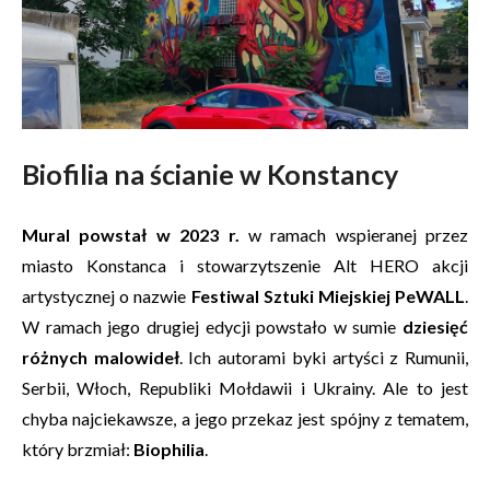
Biofilia na ścianie w Konstancy
Mural powstał w 2023 r.
w ramach wspieranej przez
miasto Konstanca i stowarzytszenie Alt HERO akcji
artystycznej o nazwie
Festiwal Sztuki Miejskiej PeWALL
.
W ramach jego drugiej edycji powstało w sumie
dziesięć
różnych malowideł
. Ich autorami byki artyści z Rumunii,
Serbii, Włoch, Republiki Mołdawii i Ukrainy. Ale to jest
chyba najciekawsze, a jego przekaz jest spójny z tematem,
który brzmiał:
Biophilia
.