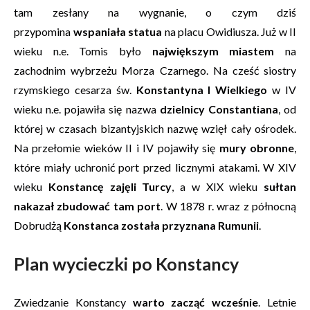
tam zesłany na wygnanie, o czym dziś
przypomina
wspaniała statua
na placu Owidiusza. Już w II
wieku n.e. Tomis było
największym miastem
na
zachodnim wybrzeżu Morza Czarnego. Na cześć siostry
rzymskiego cesarza św.
Konstantyna I Wielkiego
w IV
wieku n.e. pojawiła się nazwa
dzielnicy Constantiana
, od
której w czasach bizantyjskich nazwę wzięł cały ośrodek.
Na przełomie wieków II i IV pojawiły się
mury obronne
,
które miały uchronić port przed licznymi atakami. W XIV
wieku
Konstancę zajęli Turcy
, a w XIX wieku
sułtan
nakazał zbudować tam port
. W 1878 r. wraz z północną
Dobrudżą
Konstanca została przyznana Rumunii
.
Plan wycieczki po Konstancy
Zwiedzanie Konstancy
warto zacząć wcześnie
. Letnie