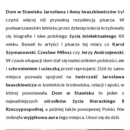
Dom w Stawisku Jarosława i Anny Iwaszkiewiczów
był
czymś więcej niż prywatną rezydencją pisarza. W
podwarszawskim letnisku przez dziesięciolecia krzyżowały
się biografie i idee polskiego
życia intelektualnego
XX
wieku. Bywali tu artyści i pisarze tej miary co
Karol
Szymanowski
,
Czesław Miłosz
czy
Jerzy Andrzejewski
.
W czasie okupacji dom stał się matecznikiem polskości, ale
i
schronieniem i ucieczką
przed represjami. Dziś to samo
miejsce pozwala spojrzeć na
twórczość Jarosława
Iwaszkiewicza
w kontekście środowiska, relacji i epoki, w
której powstawała.
Dom w Stawisku
to jeden z
najważniejszych
ośrodków życia literackiego II
Rzeczypospolitej
, a później także powojennej Polski. Nie
zniknęła
wyjątkowa aura
tego miejsca. Unosi się do dziś.