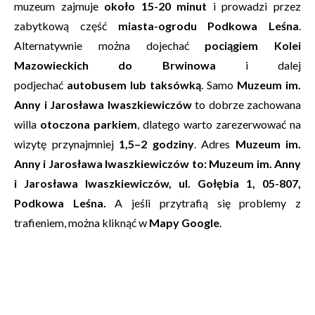
muzeum zajmuje
około 15-20 minut
i prowadzi przez
zabytkową część
miasta-ogrodu Podkowa Leśna
.
Alternatywnie można dojechać
pociągiem Kolei
Mazowieckich do Brwinowa
i dalej
podjechać
autobusem lub taksówką
. Samo
Muzeum im.
Anny i Jarosława Iwaszkiewiczów
to dobrze zachowana
willa
otoczona parkiem
, dlatego warto zarezerwować na
wizytę przynajmniej
1,5–2 godziny
. Adres
Muzeum im.
Anny i Jarosława Iwaszkiewiczów to:
Muzeum im. Anny
i Jarosława Iwaszkiewiczów, ul. Gołębia 1, 05-807,
Podkowa Leśna.
A jeśli przytrafią się problemy z
trafieniem, można kliknąć w
Mapy Google
.