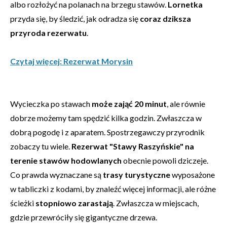
albo rozłożyć na polanach na brzegu stawów.
Lornetka
przyda się, by śledzić, jak odradza się
coraz dziksza
przyroda rezerwatu
.
Czytaj więcej: Rezerwat Morysin
Wycieczka po stawach
może zająć 20 minut
, ale równie
dobrze możemy tam spędzić kilka godzin. Zwłaszcza w
dobrą pogodę i z aparatem. Spostrzegawczy przyrodnik
zobaczy tu wiele.
Rezerwat "Stawy Raszyńskie" na
terenie stawów hodowlanych
obecnie powoli dziczeje.
Co prawda wyznaczane są
trasy turystyczne
wyposażone
w tabliczki z kodami, by znaleźć więcej informacji, ale różne
ścieżki
stopniowo zarastają
. Zwłaszcza w miejscach,
gdzie przewróciły się gigantyczne drzewa.