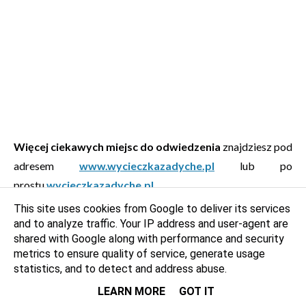
Więcej ciekawych miejsc do odwiedzenia
znajdziesz pod
adresem
www.wycieczkazadyche.pl
lub po
prostu
wycieczkazadyche.pl
.
This site uses cookies from Google to deliver its services
and to analyze traffic. Your IP address and user-agent are
shared with Google along with performance and security
mazowieckie
,
polska
,
rezerwat
,
warszawa
Tagi:
metrics to ensure quality of service, generate usage
statistics, and to detect and address abuse.
LEARN MORE
GOT IT
Wycieczka za dychę
- zobacz mapę wycieczek: