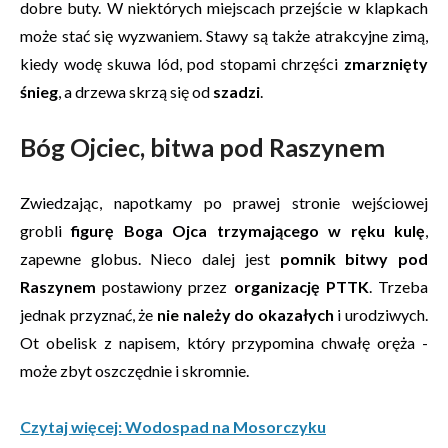
dobre buty. W niektórych miejscach przejście w klapkach
może stać się wyzwaniem. Stawy są także atrakcyjne zimą,
kiedy wodę skuwa lód, pod stopami chrzęści
zmarznięty
śnieg
, a drzewa skrzą się od
szadzi
.
Bóg Ojciec, bitwa pod Raszynem
Zwiedzając, napotkamy po prawej stronie wejściowej
grobli
figurę Boga Ojca trzymającego w ręku kulę
,
zapewne globus. Nieco dalej jest
pomnik bitwy pod
Raszynem
postawiony przez
organizację PTTK
. Trzeba
jednak przyznać, że
nie należy do okazałych
i urodziwych.
Ot obelisk z napisem, który przypomina chwałę oręża -
może zbyt oszczędnie i skromnie.
Czytaj więcej: Wodospad na Mosorczyku