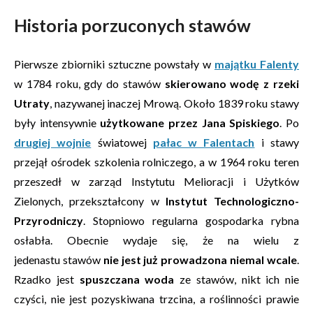
Historia porzuconych stawów
Pierwsze zbiorniki sztuczne powstały w
majątku Falenty
w 1784 roku, gdy do stawów
skierowano wodę z rzeki
Utraty
, nazywanej inaczej Mrową. Około 1839 roku stawy
były intensywnie
użytkowane przez Jana Spiskiego
. Po
drugiej wojnie
światowej
pałac w Falentach
i stawy
przejął ośrodek szkolenia rolniczego, a w 1964 roku teren
przeszedł w zarząd Instytutu Melioracji i Użytków
Zielonych, przekształcony w
Instytut Technologiczno-
Przyrodniczy
. Stopniowo regularna gospodarka rybna
osłabła. Obecnie wydaje się, że na wielu z
jedenastu stawów
nie jest już prowadzona niemal wcale
.
Rzadko jest
spuszczana woda
ze stawów, nikt ich nie
czyści, nie jest pozyskiwana trzcina, a roślinności prawie