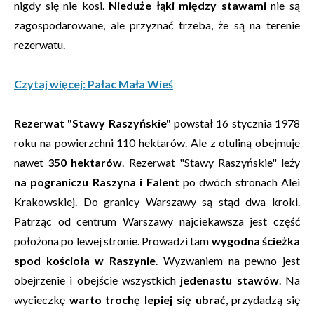
nigdy się nie kosi.
Nieduże łąki między stawami
nie są
zagospodarowane, ale przyznać trzeba, że są na terenie
rezerwatu.
Czytaj więcej: Pałac Mała Wieś
Rezerwat "Stawy Raszyńskie"
powstał 16 stycznia 1978
roku na powierzchni 110 hektarów. Ale z otuliną obejmuje
nawet
350 hektarów
. Rezerwat "Stawy Raszyńskie" leży
na pograniczu Raszyna i Falent
po dwóch stronach Alei
Krakowskiej. Do granicy Warszawy są stąd dwa kroki.
Patrząc od centrum Warszawy najciekawsza jest część
położona po lewej stronie. Prowadzi tam
wygodna ścieżka
spod kościoła w Raszynie
. Wyzwaniem na pewno jest
obejrzenie i obejście wszystkich
jedenastu stawów
. Na
wycieczkę
warto trochę lepiej się ubrać
, przydadzą się