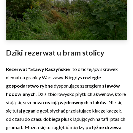
Dziki rezerwat u bram stolicy
Rezerwat "Stawy Raszyńskie"
to dziczejący skrawek
niemal na granicy Warszawy. Niegdyś
rozległe
gospodarstwo rybne
dysponujące szeregiem
stawów
hodowlanych
. Dziś zbiorowysko płytkich akwenów, ktore
stają się sezonowo
ostoją wędrownych ptaków
. Nie się
się tutaj gęganie gęsi, słychać przelatujące klucze kaczek,
od czasu do czasu dobiega plusk lądujących na tafli ptasich
gromad. Można się tu zagłębić między
potężne drzewa
,