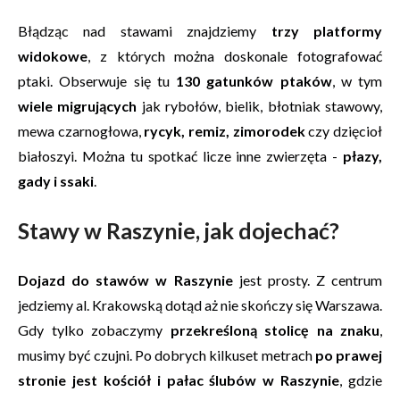
Błądząc nad stawami znajdziemy
trzy platformy
widokowe
, z których można doskonale fotografować
ptaki. Obserwuje się tu
130 gatunków ptaków
, w tym
wiele migrujących
jak rybołów, bielik, błotniak stawowy,
mewa czarnogłowa,
rycyk, remiz, zimorodek
czy dzięcioł
białoszyi. Można tu spotkać licze inne zwierzęta -
płazy,
gady i ssaki
.
Stawy w Raszynie, jak dojechać?
Dojazd do stawów w Raszynie
jest prosty. Z centrum
jedziemy al. Krakowską dotąd aż nie skończy się Warszawa.
Gdy tylko zobaczymy
przekreśloną stolicę na znaku
,
musimy być czujni. Po dobrych kilkuset metrach
po prawej
stronie jest kościół i pałac ślubów w Raszynie
, gdzie