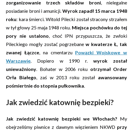
zorganizowanie trzech składów broni
, nielegalne
posiadanie broni i amunicji.
Wyrok zapadł 15 marca 1948
roku
: kara śmierci. Witold Pilecki został stracony strzałem
w tył głowy 25 maja 1948 roku.
Miejsca pochówku do tej
pory nie ustalono
, choć IPN przypuszcza, że zwłoki
Pileckiego mogły zostać pogrzebane
w kwaterze Ł, tak
zwanej Łączce
, na cmentarzu
Powązki Wojskowe w
Warszawie
. Dopiero w 1990 r.
wyrok został
unieważniony
. Bohater w 2006 roku
otrzymał Order
Orła Białego
, zaś w 2013 roku został
awansowany
pośmiertnie do stopnia pułkownika
.
Jak zwiedzić katownię bezpieki?
Jak zwiedzić katownię bezpieki we Włochach?
My
obejrzeliśmy piwnice z dawnym więzieniem NKWD
przy