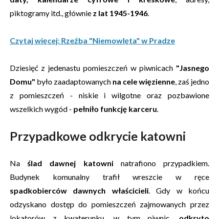
piktogramy itd., głównie
z lat 1945-1946
.
Czytaj więcej: Rzeźba "Niemowlęta" w Pradze
Dziesięć z jedenastu pomieszczeń w piwnicach
"Jasnego
Domu"
było zaadaptowanych
na cele więzienne
, zaś jedno
z pomieszczeń - niskie i wilgotne oraz pozbawione
wszelkich wygód -
pełniło funkcję karceru
.
Przypadkowe odkrycie katowni
Na
ślad dawnej katowni
natrafiono przypadkiem.
Budynek komunalny trafił wreszcie w ręce
spadkobierców dawnych właścicieli
. Gdy w końcu
odzyskano dostęp do pomieszczeń zajmowanych przez
lokatorów z kwaterunku, w tym piwnic,
odkryto