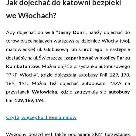
Jak dojechać do katowni bezpieki
we Włochach?
Aby dojechać do
willi "Jasny Dom"
, należy dojechać do
torów przecinających warszawską dzielnicę Włochy (woj.
mazowieckie) ul. Globusową lub Chrobrego, a następnie
dostać się na ul. Świerszcza i
zaparkować w okolicy Parku
Kombatantów
. Można dojść z przystanku autobusowego
"PKP Włochy", gdzie dojeżsżają autobusy linii 129, 178,
189, 191. Można też dojechać autobusami MZA na
przystanek
Wałowicka
, gdzie zatrzymują się
autobusy
linii 129, 189, 194.
Czytaj więcej: Fort Beniaminów
Wygodny dojazd jest także pociągami SKM (przystanek