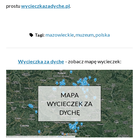
prostu
wycieczkazadyche.pl
.
mazowieckie
,
muzeum
,
polska
Tagi:
Wycieczka za dychę
- zobacz mapę wycieczek:
MAPA
WYCIECZEK ZA
DYCHĘ