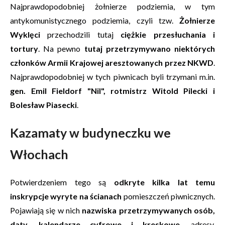
Najprawdopodobniej żołnierze podziemia, w tym
antykomunistycznego podziemia, czyli tzw.
Żołnierze
Wyklęci
przechodzili tutaj
ciężkie przesłuchania i
tortury
. Na pewno
tutaj przetrzymywano niektórych
członków Armii Krajowej aresztowanych przez NKWD
.
Najprawdopodobniej w tych piwnicach byli trzymani m.in.
gen. Emil Fieldorf "Nil", rotmistrz Witold Pilecki i
Bolesław Piasecki
.
Kazamaty w budyneczku we
Włochach
Potwierdzeniem tego są
odkryte kilka lat temu
inskrypcje wyryte na ścianach
pomieszczeń piwnicznych.
Pojawiają się w nich
nazwiska przetrzymywanych osób,
daty, kalendarze cyfrowe i kreskowe
, adresy,