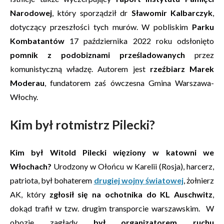
Narodowej
, który sporządził dr
Sławomir Kalbarczyk
,
dotyczący przeszłości tych murów. W pobliskim
Parku
Kombatantów
17 października 2022 roku odsłonięto
pomnik z podobiznami prześladowanych
przez
komunistyczną władzę. Autorem jest
rzeźbiarz Marek
Moderau
, fundatorem zaś ówczesna Gmina Warszawa-
Włochy.
Kim był rotmistrz Pilecki?
Kim był Witold Pilecki więziony w katowni we
Włochach?
Urodzony w Ołońcu w Karelii (Rosja), harcerz,
patriota, był bohaterem
drugiej wojny światowej
, żołnierz
AK, który
zgłosił się na ochotnika do KL Auschwitz
,
dokąd trafił w tzw. drugim transporcie warszawskim. W
obozie zagłady
był organizatorem ruchu