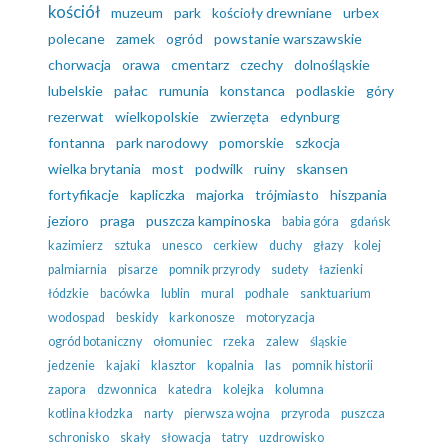
kościół
muzeum
park
kościoły drewniane
urbex
polecane
zamek
ogród
powstanie warszawskie
chorwacja
orawa
cmentarz
czechy
dolnośląskie
lubelskie
pałac
rumunia
konstanca
podlaskie
góry
rezerwat
wielkopolskie
zwierzęta
edynburg
fontanna
park narodowy
pomorskie
szkocja
wielka brytania
most
podwilk
ruiny
skansen
fortyfikacje
kapliczka
majorka
trójmiasto
hiszpania
jezioro
praga
puszcza kampinoska
babia góra
gdańsk
kazimierz
sztuka
unesco
cerkiew
duchy
głazy
kolej
palmiarnia
pisarze
pomnik przyrody
sudety
łazienki
łódzkie
bacówka
lublin
mural
podhale
sanktuarium
wodospad
beskidy
karkonosze
motoryzacja
ogród botaniczny
ołomuniec
rzeka
zalew
śląskie
jedzenie
kajaki
klasztor
kopalnia
las
pomnik historii
zapora
dzwonnica
katedra
kolejka
kolumna
kotlina kłodzka
narty
pierwsza wojna
przyroda
puszcza
schronisko
skały
słowacja
tatry
uzdrowisko