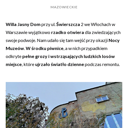
MAZOWIECKIE
Willa Jasny Dom
przy ul.
Świerszcza
2 we Włochach w
Warszawie wyjątkowo
rzadko otwiera
dla zwiedzających
swoje podwoje. Nam udało się tam wejść przy okazji
Nocy
Muzeów
.
W środku piwnice
, a w nich przypadkiem
odkryte
pełne grozy i wstrząsających ludzkich losów
miejsce
, które
ujrzało światło dzienne
podczas remontu.