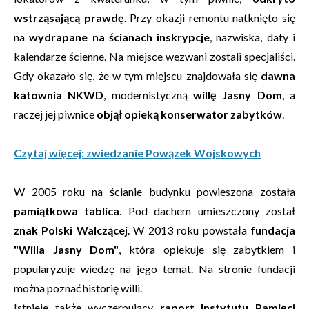
wstrząsającą prawdę
. Przy okazji remontu natknięto się
na
wydrapane na ścianach inskrypcje
, nazwiska, daty i
kalendarze ścienne. Na miejsce wezwani zostali specjaliści.
Gdy okazało się, że w tym miejscu znajdowała się
dawna
katownia NKWD
, modernistyczną
willę Jasny Dom
, a
raczej jej piwnice
objął opieką konserwator zabytków
.
Czytaj więcej: zwiedzanie Powązek Wojskowych
W 2005 roku na ścianie budynku powieszona została
pamiątkowa tablica
. Pod dachem umieszczony został
znak Polski Walczącej
. W 2013 roku powstała
fundacja
"Willa Jasny Dom"
, która opiekuje się zabytkiem i
popularyzuje wiedzę na jego temat. Na stronie fundacji
można poznać historię willi.
Istnieje także wyczerpujący
raport Instytutu Pamięci