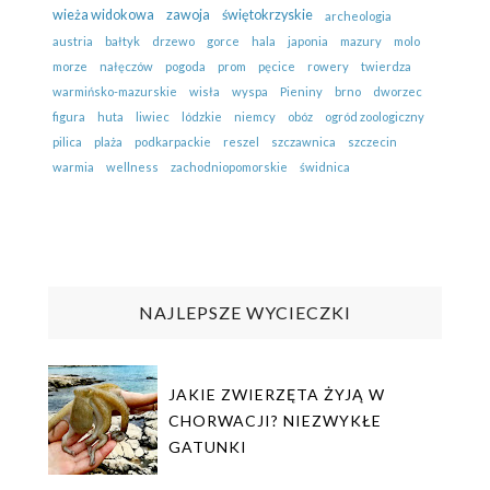
wieża widokowa
zawoja
świętokrzyskie
archeologia
austria
bałtyk
drzewo
gorce
hala
japonia
mazury
molo
morze
nałęczów
pogoda
prom
pęcice
rowery
twierdza
warmińsko-mazurskie
wisła
wyspa
Pieniny
brno
dworzec
figura
huta
liwiec
lódzkie
niemcy
obóz
ogród zoologiczny
pilica
plaża
podkarpackie
reszel
szczawnica
szczecin
warmia
wellness
zachodniopomorskie
świdnica
NAJLEPSZE WYCIECZKI
JAKIE ZWIERZĘTA ŻYJĄ W
CHORWACJI? NIEZWYKŁE
GATUNKI