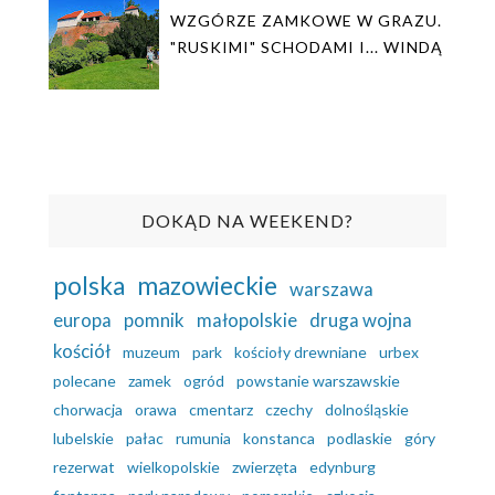
WZGÓRZE ZAMKOWE W GRAZU.
"RUSKIMI" SCHODAMI I... WINDĄ
DOKĄD NA WEEKEND?
polska
mazowieckie
warszawa
europa
pomnik
małopolskie
druga wojna
kościół
muzeum
park
kościoły drewniane
urbex
polecane
zamek
ogród
powstanie warszawskie
chorwacja
orawa
cmentarz
czechy
dolnośląskie
lubelskie
pałac
rumunia
konstanca
podlaskie
góry
rezerwat
wielkopolskie
zwierzęta
edynburg