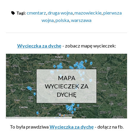
cmentarz
,
druga wojna
,
mazowieckie
,
pierwsza
Tagi:
wojna
,
polska
,
warszawa
Wycieczka za dychę
- zobacz mapę wycieczek:
MAPA
WYCIECZEK ZA
DYCHĘ
To była prawdziwa
Wycieczka za dychę
- dołącz na fb.