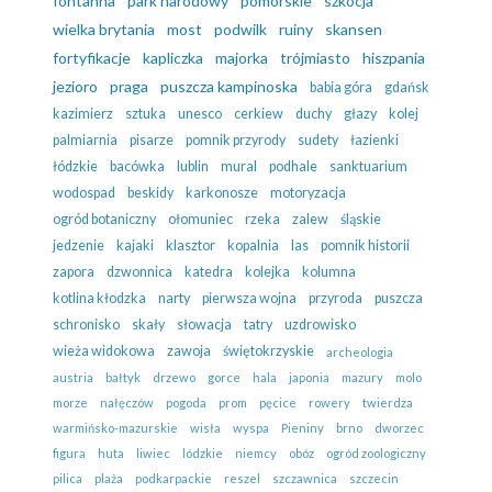
fontanna
park narodowy
pomorskie
szkocja
wielka brytania
most
podwilk
ruiny
skansen
fortyfikacje
kapliczka
majorka
trójmiasto
hiszpania
jezioro
praga
puszcza kampinoska
babia góra
gdańsk
kazimierz
sztuka
unesco
cerkiew
duchy
głazy
kolej
palmiarnia
pisarze
pomnik przyrody
sudety
łazienki
łódzkie
bacówka
lublin
mural
podhale
sanktuarium
wodospad
beskidy
karkonosze
motoryzacja
ogród botaniczny
ołomuniec
rzeka
zalew
śląskie
jedzenie
kajaki
klasztor
kopalnia
las
pomnik historii
zapora
dzwonnica
katedra
kolejka
kolumna
kotlina kłodzka
narty
pierwsza wojna
przyroda
puszcza
schronisko
skały
słowacja
tatry
uzdrowisko
wieża widokowa
zawoja
świętokrzyskie
archeologia
austria
bałtyk
drzewo
gorce
hala
japonia
mazury
molo
morze
nałęczów
pogoda
prom
pęcice
rowery
twierdza
warmińsko-mazurskie
wisła
wyspa
Pieniny
brno
dworzec
figura
huta
liwiec
lódzkie
niemcy
obóz
ogród zoologiczny
pilica
plaża
podkarpackie
reszel
szczawnica
szczecin