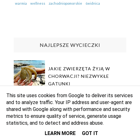
warmia
wellness
zachodniopomorskie
świdnica
NAJLEPSZE WYCIECZKI
JAKIE ZWIERZĘTA ŻYJĄ W
CHORWACJI? NIEZWYKŁE
GATUNKI
This site uses cookies from Google to deliver its services
and to analyze traffic. Your IP address and user-agent are
GDZIE SĄ NAJLEPSZE KNEDLIKI
shared with Google along with performance and security
W PRADZE? TE KNAJPY NIE
metrics to ensure quality of service, generate usage
ZAWIODĄ
statistics, and to detect and address abuse.
LEARN MORE
GOT IT