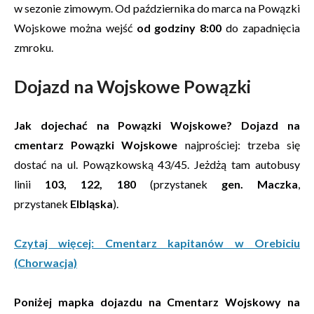
w sezonie zimowym. Od października do marca na Powązki
Wojskowe można wejść
od godziny 8:00
do zapadnięcia
zmroku.
Dojazd na Wojskowe Powązki
Jak dojechać na Powązki Wojskowe?
Dojazd na
cmentarz Powązki Wojskowe
najprościej: trzeba się
dostać na ul. Powązkowską 43/45. Jeżdżą tam autobusy
linii
103, 122, 180
(przystanek
gen. Maczka
,
przystanek
Elbląska
).
Czytaj więcej: Cmentarz kapitanów w Orebiciu
(Chorwacja)
Poniżej mapka dojazdu na Cmentarz Wojskowy na