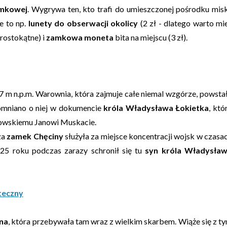
amkowej
. Wygrywa ten, kto trafi do umieszczonej pośrodku misk
je to np.
lunety do obserwacji okolicy
(2 zł - dlatego warto mi
prostokątne) i
zamkowa moneta
bita na miejscu (3 zł).
7 m n.p.m. Warownia, która zajmuje całe niemal wzgórze, powsta
pomniano o niej w dokumencie
króla Władysława Łokietka
, któ
kowskiemu Janowi Muskacie.
za
zamek Chęciny
służyła za miejsce koncentracji wojsk w czasa
25 roku podczas zarazy schronił się tu
syn króla Władysła
teczny
na
, która przebywała tam wraz z wielkim skarbem. Wiąże się z t