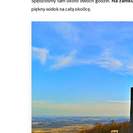
Spędziliśmy tam około dwóch godzin.
Na zamku
piękny widok na całą okolicę.