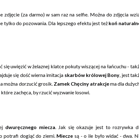
ne zdjęcie (za darmo) w sam raz na selfie. Można do zdjęcia wzi
nie tylko do pozowania. Dla lepszego efektu jest też
koń naturaln
ć się uwięzić w żelaznej klatce pokuty wiszącej na łańcuchu - tak
jduje się dość wierna imitacja
skarbów królowej Bony
, jest tak
ca można dorzucić grosik.
Zamek Chęciny atrakcje
ma dla dużych
, które zachęca, by rzucić wyzwanie losowi.
żej
dwuręcznego miecza
. Jak się okazuje jest to rozrywka d
o potrafi dogiąć do ziemi.
Miecze
są - o ile było widać - dwa. N