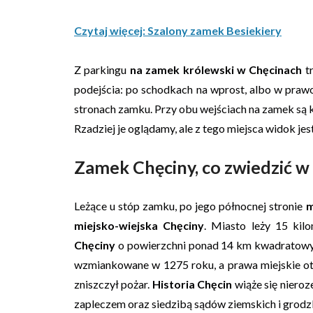
Czytaj więcej: Szalony zamek Besiekiery
Z parkingu
na zamek królewski w Chęcinach
tr
podejścia: po schodkach na wprost, albo w pra
stronach zamku. Przy obu wejściach na zamek są
Rzadziej je oglądamy, ale z tego miejsca widok jes
Zamek Chęciny, co zwiedzić w 
Leżące u stóp zamku, po jego północnej stronie
m
miejsko-wiejska Chęciny
. Miasto leży 15 kil
Chęciny
o powierzchni ponad 14 km kwadratowyc
wzmiankowane w 1275 roku, a prawa miejskie o
zniszczył pożar.
Historia Chęcin
wiąże się nieroz
zapleczem oraz siedzibą sądów ziemskich i grodzk