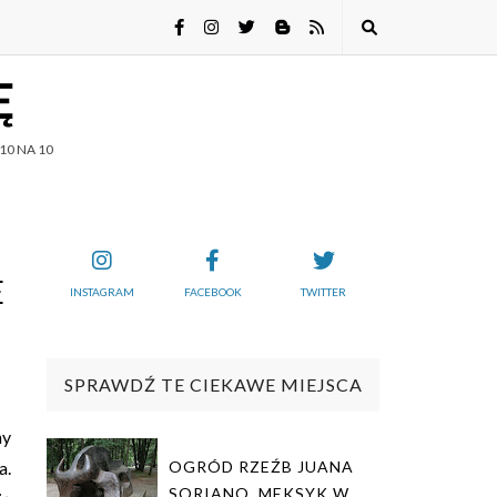
Ę
10 NA 10
E
INSTAGRAM
FACEBOOK
TWITTER
SPRAWDŹ TE CIEKAWE MIEJSCA
ny
a.
OGRÓD RZEŹB JUANA
SORIANO. MEKSYK W