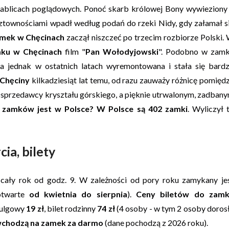
 tablicach poglądowych. Ponoć skarb królowej Bony wywieziony
sztownościami wpadł według podań do rzeki Nidy, gdy załamał s
mek w Chęcinach
zaczął niszczeć po trzecim rozbiorze Polski.
ku w Chęcinach
film "
Pan Wołodyjowski
". Podobno w zam
ła jednak w ostatnich latach wyremontowana i stała się bard
Chęciny
kilkadziesiąt lat temu, od razu zauważy różnicę pomięd
o sprzedawcy kryształu górskiego, a pięknie utrwalonym, zadban
e zamków jest w Polsce?
W Polsce są 402 zamki
. Wyliczył 
ia, bilety
cały rok od godz. 9. W zależności od pory roku zamykany je
otwarte
od kwietnia do sierpnia
).
Ceny biletów do zam
 ulgowy
19 zł
, bilet rodzinny
74 zł
(4 osoby - w tym 2 osoby doros
5 wchodzą na zamek za darmo
(dane pochodzą z 2026 roku).