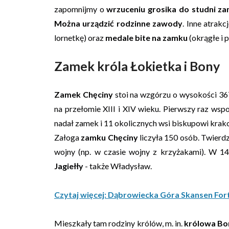
zapomnijmy o
wrzuceniu grosika do studni z
Można urządzić rodzinne zawody
. Inne atrakc
lornetkę) oraz
medale bite na zamku
(okrągłe i 
Zamek króla Łokietka i Bony
Zamek Chęciny
stoi na wzgórzu o wysokości 36
na przełomie XIII i XIV wieku. Pierwszy raz ws
nadał zamek i 11 okolicznych wsi biskupowi kra
Załoga
zamku Chęciny
liczyła 150 osób. Twierd
wojny (np. w czasie wojny z krzyżakami). W 14
Jagiełły
- także Władysław.
Czytaj więcej: Dąbrowiecka Góra Skansen For
Mieszkały tam rodziny królów, m. in.
królowa Bo