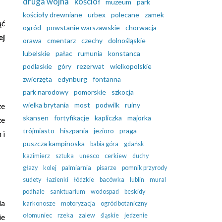
druga wojna
kościół
muzeum
park
kościoły drewniane
urbex
polecane
zamek
ąć
ogród
powstanie warszawskie
chorwacja
ej
orawa
cmentarz
czechy
dolnośląskie
lubelskie
pałac
rumunia
konstanca
podlaskie
góry
rezerwat
wielkopolskie
zwierzęta
edynburg
fontanna
park narodowy
pomorskie
szkocja
wielka brytania
most
podwilk
ruiny
że
skansen
fortyfikacje
kapliczka
majorka
że
trójmiasto
hiszpania
jezioro
praga
 i
puszcza kampinoska
babia góra
gdańsk
kazimierz
sztuka
unesco
cerkiew
duchy
głazy
kolej
palmiarnia
pisarze
pomnik przyrody
sudety
łazienki
łódzkie
bacówka
lublin
mural
podhale
sanktuarium
wodospad
beskidy
la
karkonosze
motoryzacja
ogród botaniczny
ołomuniec
rzeka
zalew
śląskie
jedzenie
ie