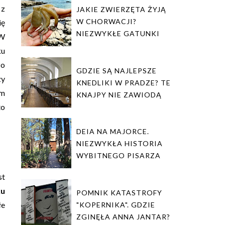
 z
JAKIE ZWIERZĘTA ŻYJĄ
W CHORWACJI?
ię
NIEZWYKŁE GATUNKI
 W
ku
zo
GDZIE SĄ NAJLEPSZE
zy
KNEDLIKI W PRADZE? TE
ym
KNAJPY NIE ZAWIODĄ
to
DEIA NA MAJORCE.
NIEZWYKŁA HISTORIA
WYBITNEGO PISARZA
st
ku
POMNIK KATASTROFY
łe
"KOPERNIKA". GDZIE
ZGINĘŁA ANNA JANTAR?