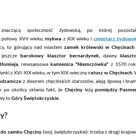
naczącą społeczność żydowską, po której pozosta
j połowy XVII wieku,
mykwa
z XIX wieku i
cmentarz żydowsk
icy, to górujący nad miastem
zamek królewski w Chęcinach
t jeszcze
barokowy klasztor bernardynek
, dawny
klaszt
tłomieja
, renesansowa
kamienica "Niemczówka"
z 1570 rok
dynki z XVI-XIX wieku, w tym XIX-wieczny
ratusz w Chęcinach
.
odzamcze
z dworem chęcińskich starostów, aleją lipową i bra
po okolicy skłania fakt, że
Chęciny
leżą
pomiędzy Pasm
wy to
Góry Świętokrzyskie
.
ny?
 do zamku Chęciny
(woj. świętokrzyskie): trzeba z drogi krajow