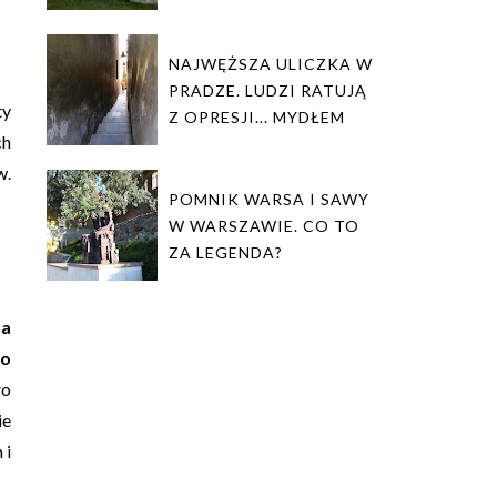
NAJWĘŻSZA ULICZKA W
PRADZE. LUDZI RATUJĄ
ty
Z OPRESJI... MYDŁEM
ch
w.
POMNIK WARSA I SAWY
W WARSZAWIE. CO TO
ZA LEGENDA?
na
ko
ło
ie
 i