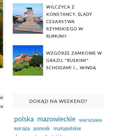
WILCZYCA Z
KONSTANCY. ŚLADY
CESARSTWA
RZYMSKIEGO W
RUMUNII
WZGÓRZE ZAMKOWE W
GRAZU. "RUSKIMI"
SCHODAMI I... WINDĄ
eń
DOKĄD NA WEEKEND?
cu
polska
mazowieckie
warszawa
europa
pomnik
małopolskie