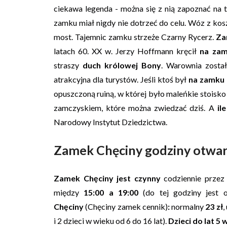
ciekawa legenda - można się z nią zapoznać na
zamku miał nigdy nie dotrzeć do celu. Wóz z ko
most. Tajemnic zamku strzeże Czarny Rycerz.
Za
latach 60. XX w. Jerzy Hoffmann kręcił
na zam
straszy
duch królowej Bony
. Warownia zosta
atrakcyjna dla turystów. Jeśli ktoś był
na zamku 
opuszczoną ruiną, w której było maleńkie stoisk
zamczyskiem, które można zwiedzać dziś. A
il
Narodowy Instytut Dziedzictwa.
Zamek Chęciny godziny otwarc
Zamek Chęciny jest czynny
codziennie przez 
między
15:00 a 19:00
(do tej godziny jest 
Chęciny
(Chęciny zamek cennik)
:
normalny
23 zł
,
i 2 dzieci w wieku od 6 do 16 lat).
Dzieci do lat 