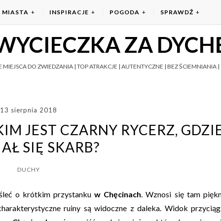
MIASTA
INSPIRACJE
POGODA
SPRAWDŹ
WYCIECZKA ZA DYCH
 MIEJSCA DO ZWIEDZANIA | TOP ATRAKCJE | AUTENTYCZNE | BEZ ŚCIEMNIANIA | 
13 sierpnia 2018
IM JEST CZARNY RYCERZ, GDZI
AŁ SIĘ SKARB?
DUCHY
śleć o krótkim przystanku
w Chęcinach
. Wznosi się tam pięk
charakterystyczne ruiny są widoczne z daleka. Widok przyciąg