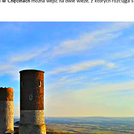
 w Chęcinach
można wejść na dwie wieże, z których rozciąga s