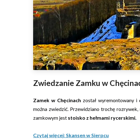
Zwiedzanie Zamku w Chęcina
Zamek w Chęcinach
został wyremontowany i d
można zwiedzić. Przewidziano trochę rozrywek, m
zamkowym jest
stoisko z hełmami rycerskimi.
Czytaj więcej: Skansen w Sierpcu