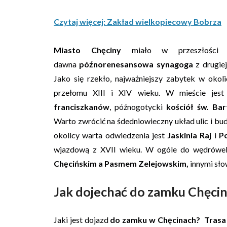
Czytaj więcej: Zakład wielkopiecowy Bobrza
Miasto Chęciny
miało w przeszłości z
dawna
późnorenesansowa synagoga
z drugie
Jako się rzekło, najważniejszy zabytek w okol
przełomu XIII i XIV wieku. W mieście jes
franciszkanów
, późnogotycki
kościół św. Bar
Warto zwrócić na śdedniowieczny układ ulic i bu
okolicy warta odwiedzenia jest
Jaskinia Raj
i
P
wjazdową z XVII wieku. W ogóle do wędrówek 
Chęcińskim a Pasmem Zelejowskim,
innymi sło
Jak dojechać do zamku Chęci
Jaki jest dojazd
do zamku w Chęcinach?
Trasa