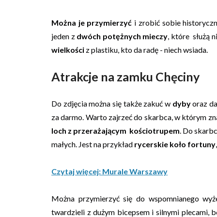
Można je przymierzyć
i zrobić sobie historycz
jeden z
dwóch potężnych mieczy
, które służą 
wielkości
z plastiku, kto da radę - niech wsiada.
Atrakcje na zamku Chęciny
Do zdjęcia można się także zakuć w
dyby
oraz da
za darmo. Warto zajrzeć do skarbca, w którym zna
loch z przerażającym kościotrupem
. Do skarb
małych.
Jest na przykład
rycerskie koło fortuny
Czytaj więcej: Murale Warszawy
Można przymierzyć się do wspomnianego wy
twardzieli z dużym bicepsem i silnymi plecami, b