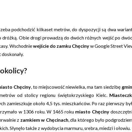
zeba podchodzić kilkaset metrów, do dyspozycji są dwa warian
wo dróżką. Obie drogi prowadzą do dwóch różnych wejść po dwó
 kasy. Wschodnie
wejście do zamku Chęciny
w Google Street Vie
t doskonały.
okolicy?
iasto Chęciny
, to miejscowość niewielka, ma tam siedzibę
gmi
ometrów od stolicy regionu świętokrzyskiego Kielc.
Miastecz
h zamieszkuje około 4,5 tys. mieszkańców. Po raz pierwszy by
trzymało w 1306 roku. W 1465 roku
miasto Chęciny
doszczętn
erwalnie z
zamkiem w Chęcinach
, dla którego było podgrodziem
ich. Słynęło także z wydobycia marmuru, srebra, miedzi i ołowiu.