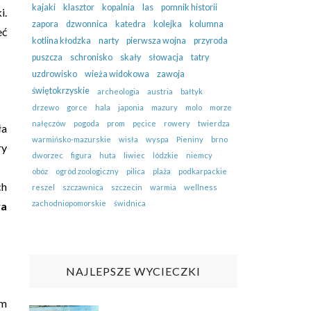
kajaki
klasztor
kopalnia
las
pomnik historii
i.
zapora
dzwonnica
katedra
kolejka
kolumna
eć
kotlina kłodzka
narty
pierwsza wojna
przyroda
puszcza
schronisko
skały
słowacja
tatry
uzdrowisko
wieża widokowa
zawoja
świętokrzyskie
archeologia
austria
bałtyk
drzewo
gorce
hala
japonia
mazury
molo
morze
nałęczów
pogoda
prom
pęcice
rowery
twierdza
ła
warmińsko-mazurskie
wisła
wyspa
Pieniny
brno
ry
dworzec
figura
huta
liwiec
lódzkie
niemcy
obóz
ogród zoologiczny
pilica
plaża
podkarpackie
ch
reszel
szczawnica
szczecin
warmia
wellness
zachodniopomorskie
świdnica
wa
NAJLEPSZE WYCIECZKI
ym