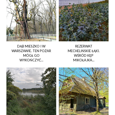
DĄB MIESZKO I W
REZERWAT
WARSZAWIE. TEN POŻAR
MECHELIŃSKIE ŁĄKI.
MÓGŁ GO
WŚRÓD KĘP
WYKOŃCZYĆ...
MIKOŁAJKA...