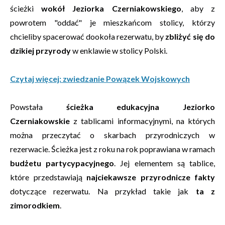
ścieżki
wokół Jeziorka Czerniakowskiego
, aby z
powrotem "oddać" je mieszkańcom stolicy, którzy
chcieliby spacerować dookoła rezerwatu, by
zbliżyć się do
dzikiej przyrody
w enklawie w stolicy Polski.
Czytaj więcej: zwiedzanie Powązek Wojskowych
Powstała
ścieżka edukacyjna Jeziorko
Czerniakowskie
z tablicami informacyjnymi, na których
można przeczytać o skarbach przyrodniczych w
rezerwacie. Ścieżka jest z roku na rok poprawiana w ramach
budżetu partycypacyjnego
. Jej elementem są tablice,
które przedstawiają
najciekawsze przyrodnicze fakty
dotyczące rezerwatu. Na przykład takie jak
ta z
zimorodkiem
.