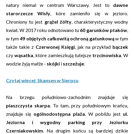
natury niemal w centrum Warszawy. Jest to
dawne
starorzecze Wisły
, kóre zamieniło się w jezioro.
Chroniony tu jest
grążel żółty
, charakterystyczny wodny
kwiat. W 2017 roku odnotowano tu
60 garunków ptaków
,
w tym
49 objętych całkowitą ochroną gatunkową
w tym
także takie z
Czerwonej Księgi
, jak na przykład
bączek
czy
wąsatka
, które zamieszkują tutejsze
trzcinowiska
. W
wodzie żyją małże -
skójki
i
szczeżuje
.
Czytaj więcej: Skansen w Sierpcu
Na brzegu południowo-zachodnim znajduje się
piaszczysta skarpa
. To tam, przy południowym krańcu,
znajduje się
ogólnodostępna plaża
. W pobliżu jest
ul.
Jeziorna i wygodny parking przy Jeziorku
Czerniakowskim
. Na drugim końcu są bardziej dzikie