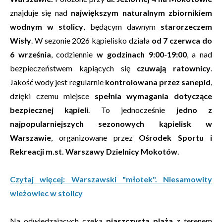
znajduje się nad
największym naturalnym zbiornikiem
wodnym w stolicy
, będącym dawnym
starorzeczem
Wisły
. W sezonie 2026 kąpielisko działa
od 7 czerwca do
6 września
, codziennie
w godzinach 9:00-19:00
, a nad
bezpieczeństwem kąpiących się
czuwają ratownicy
.
Jakość wody jest regularnie
kontrolowana przez sanepid
,
dzięki czemu miejsce
spełnia wymagania dotyczące
bezpiecznej kąpieli
. To jednocześnie
jedno z
najpopularniejszych sezonowych kąpielisk w
Warszawie
, organizowane przez
Ośrodek Sportu i
Rekreacji m.st. Warszawy Dzielnicy Mokotów
.
Czytaj więcej: Warszawski "młotek". Niesamowity
wieżowiec w stolicy
Na odwiedzających czeka
piaszczysta plaża
z terenem