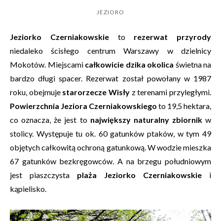
JEZIORO
Jeziorko Czerniakowskie
to
rezerwat przyrody
niedaleko ścisłego centrum Warszawy w dzielnicy
Mokotów. Miejscami
całkowicie dzika okolica
świetna na
bardzo długi spacer. Rezerwat został powołany w 1987
roku, obejmuje
starorzecze Wisły
z terenami przyległymi.
Powierzchnia Jeziora Czerniakowskiego
to 19,5 hektara,
co oznacza, że jest to
największy naturalny zbiornik
w
stolicy. Występuje tu ok. 60 gatunków ptaków, w tym 49
objętych całkowitą ochroną gatunkową. W wodzie mieszka
67 gatunków bezkręgowców. A na brzegu południowym
jest piaszczysta
plaża Jeziorko Czerniakowskie
i
kąpielisko.