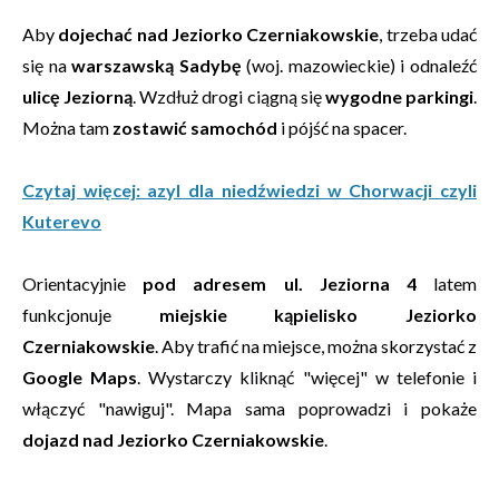
Aby
dojechać nad Jeziorko Czerniakowskie
,
trzeba udać
się na
warszawską Sadybę
(woj. mazowieckie) i odnaleźć
ulicę Jeziorną
. Wzdłuż drogi ciągną się
wygodne parkingi
.
Można tam
zostawić samochód
i pójść na spacer.
Czytaj więcej: azyl dla niedźwiedzi w Chorwacji czyli
Kuterevo
Orientacyjnie
pod adresem ul. Jeziorna 4
latem
funkcjonuje
miejskie kąpielisko Jeziorko
Czerniakowskie
. Aby trafić na miejsce, można skorzystać z
Google Maps
. Wystarczy kliknąć "więcej" w telefonie i
włączyć "nawiguj". Mapa sama poprowadzi i pokaże
dojazd nad Jeziorko Czerniakowskie
.