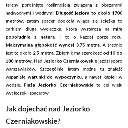
tereny porośnięte roślinnością związaną z obszarami
nadwodnymi i wodnymi.
Długość jeziora to około 1780
metrów
, zatem spacer dookoła wijącą się ścieżką to
całkiem długa wycieczka, która wystarcza na
miłe
popołudnie z naturą
. I to o każdej porze roku.
Maksymalna głębokość wynosi 3,75 metra
. A średnio
jest to około
2,5 metra
. Zbiornik ma szerokość
od 10 do
180 metrów
. Nad
Jeziorko Czerniakowskie
jeździ sporo
warszawiaków. Szczególnie latem można tu znaleźć
wspaniałe
warunki do wypoczynku
, a nawet kąpieli w
wodzie.
Plaża Jeziorko Czerniakowskie
to cel wielu
wycieczek i spacerów.
Jak dojechać nad Jeziorko
Czerniakowskie?