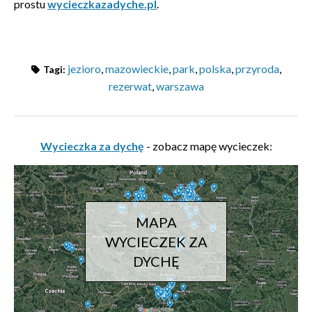
prostu
wycieczkazadyche.pl
.
jezioro
,
mazowieckie
,
park
,
polska
,
przyroda
,
Tagi:
rezerwat
,
warszawa
Wycieczka za dychę
- zobacz mapę wycieczek:
MAPA
WYCIECZEK ZA
DYCHĘ