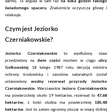
darmo. To wypad w sam raz
na kilka godzin takiego
świadomego spaceru.
Znakomicie oczyszcza głowę i
relaksuje.
Czym jest Jeziorko
Czerniakowskie?
Jeziorko Czerniakowskie
to wydłużony staw
przedzielony na
dwie części
mostem w ciągu
ulicy
Gołkowskiej
. 18 lutego 1987 roku decyzją ministra
ochrony środowiska i zasobów naturalnych został
ustanowiony
wodny rezerwat przyrody Jeziorko
Czerniakowskie
. Warszawskie
Jezioro Czerniakowskie
ma powierzchnię około 19 hektarów, rezerwat to
47,68
hektarów
, z kolei otulina ma powierzchnię
185,48
hektarów
. Jest to zatem ogromny obszar w miarę dzikiej