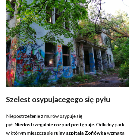
Szelest osypujacegego się pyłu
Niepostrzeżenie z murów osypuje się
pył.
Niedostrzegalnie rozpad postępuje.
Odludny park,
w którym mieszczą się
ruiny szpitala Zofiówka
wzmaga