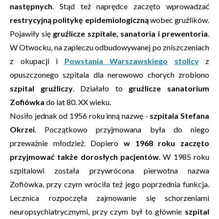
następnych
. Stąd też naprędce zaczęto wprowadzać
restrycyjną politykę epidemiologiczną
wobec gruźlików.
Pojawiły się
gruźlicze szpitale, sanatoria i prewentoria
.
W Otwocku, na zapleczu odbudowywanej po zniszczeniach
z okupacji i
Powstania Warszawskiego
stolicy
z
opuszczonego szpitala dla nerowowo chorych zrobiono
szpital gruźliczy
. Działało to
gruźlicze sanatorium
Zofiówka
do lat 80. XX wieku.
Nosiło jednak od 1956 roku inną nazwę -
szpitala Stefana
Okrzei
. Początkowo przyjmowana była do niego
przeważnie młodzież. Dopiero
w 1968 roku zaczęto
przyjmować także dorosłych pacjentów
. W 1985 roku
szpitalowi została przywrócona pierwotna nazwa
Zofiówka, przy czym wróciła też jego poprzednia funkcja.
Lecznica rozpoczęła zajmowanie się schorzeniami
neuropsychiatrycznymi, przy czym był to głównie
szpital