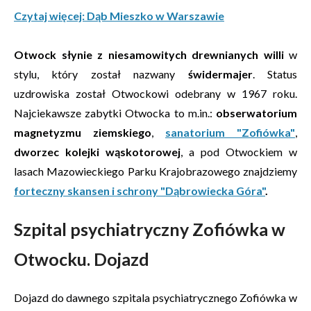
Czytaj więcej: Dąb Mieszko w Warszawie
Otwock słynie z niesamowitych drewnianych willi
w
stylu, który został nazwany
świdermajer
. Status
uzdrowiska został Otwockowi odebrany w 1967 roku.
Najciekawsze zabytki Otwocka to m.in.:
obserwatorium
magnetyzmu ziemskiego
,
sanatorium "Zofiówka"
,
dworzec kolejki wąskotorowej
, a pod Otwockiem w
lasach Mazowieckiego Parku Krajobrazowego znajdziemy
forteczny skansen i
schrony "Dąbrowiecka Góra"
.
Szpital psychiatryczny Zofiówka w
Otwocku. Dojazd
Dojazd do dawnego szpitala psychiatrycznego Zofiówka w