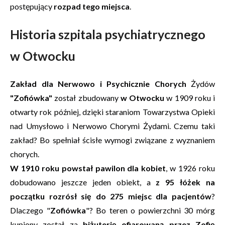
postępujący
rozpad tego miejsca
.
Historia szpitala psychiatrycznego
w Otwocku
Zakład dla Nerwowo i Psychicznie Chorych
Żydów
"Zofiówka"
został zbudowany
w Otwocku
w 1909 roku i
otwarty rok później, dzięki staraniom Towarzystwa Opieki
nad Umysłowo i Nerwowo Chorymi Żydami. Czemu taki
zakład? Bo spełniał ścisłe wymogi związane z wyznaniem
chorych.
W 1910 roku powstał pawilon dla kobiet
, w 1926 roku
dobudowano jeszcze jeden obiekt, a
z 95 łóżek na
początku rozrósł się do 275 miejsc dla pacjentów
?
Dlaczego "
Zofiówka
"? Bo teren o powierzchni 30 mórg
kupiony został za
biżuterię ofiarowaną przez Zofię