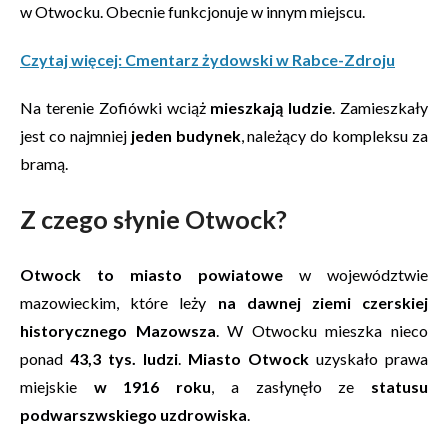
w Otwocku. Obecnie funkcjonuje w innym miejscu.
Czytaj więcej: Cmentarz żydowski w Rabce-Zdroju
Na terenie Zofiówki wciąż
mieszkają ludzie
. Zamieszkały
jest co najmniej
jeden budynek
, należący do kompleksu za
bramą.
Z czego słynie Otwock?
Otwock to miasto powiatowe
w województwie
mazowieckim, które leży
na dawnej ziemi czerskiej
historycznego Mazowsza
. W Otwocku mieszka nieco
ponad
43,3 tys. ludzi
.
Miasto Otwock
uzyskało prawa
miejskie
w 1916 roku
, a zasłynęło ze
statusu
podwarszwskiego uzdrowiska
.