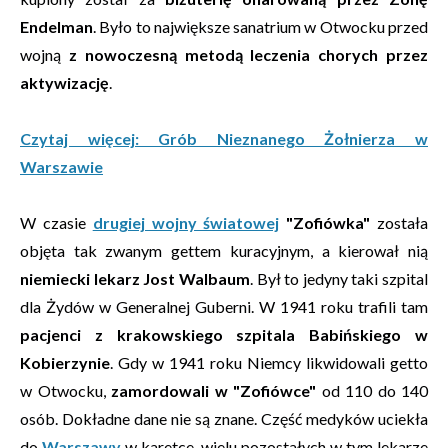
Endelman
. Było to największe sanatrium w Otwocku przed
wojną
z nowoczesną metodą leczenia chorych przez
aktywizację
.
Czytaj więcej: Grób Nieznanego Żołnierza w
Warszawie
W czasie
drugiej wojny światowej
"Zofiówka"
została
objęta tak zwanym gettem kuracyjnym, a kierował nią
niemiecki lekarz Jost Walbaum
. Był to jedyny taki szpital
dla Żydów w Generalnej Guberni. W 1941 roku trafili tam
pacjenci z krakowskiego szpitala Babińskiego w
Kobierzynie
. Gdy w 1941 roku Niemcy likwidowali getto
w Otwocku,
zamordowali w "Zofiówce"
od 110 do 140
osób. Dokładne dane nie są znane. Część medyków uciekła
do
Warszawy
w karetce, wielu pozostałych w tym lekarze