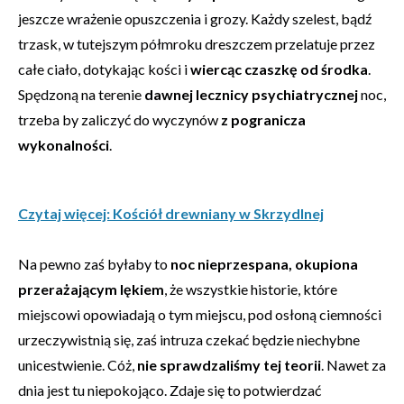
jeszcze wrażenie opuszczenia i grozy. Każdy szelest, bądź
trzask, w tutejszym półmroku dreszczem przelatuje przez
całe ciało, dotykając kości i
wiercąc czaszkę od środka
.
Spędzoną na terenie
dawnej lecznicy psychiatrycznej
noc,
trzeba by zaliczyć do wyczynów
z pogranicza
wykonalności
.
Czytaj więcej: Kościół drewniany w Skrzydlnej
Na pewno zaś byłaby to
noc nieprzespana, okupiona
przerażającym lękiem
, że wszystkie historie, które
miejscowi opowiadają o tym miejscu, pod osłoną ciemności
urzeczywistnią się, zaś intruza czekać będzie niechybne
unicestwienie. Cóż,
nie sprawdzaliśmy tej teorii
. Nawet za
dnia jest tu niepokojąco. Zdaje się to potwierdzać