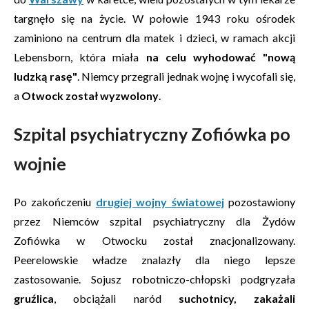
targnęło się na życie. W połowie 1943 roku ośrodek
zaminiono na centrum dla matek i dzieci, w ramach akcji
Lebensborn, która miała
na celu wyhodować "nową
ludzką rasę"
. Niemcy przegrali jednak wojnę i wycofali się,
a
Otwock został wyzwolony
.
Szpital psychiatryczny Zofiówka po
wojnie
Po zakończeniu
drugiej wojny światowej
pozostawiony
przez Niemców szpital psychiatryczny dla Żydów
Zofiówka w Otwocku został znacjonalizowany.
Peerelowskie władze znalazły dla niego lepsze
zastosowanie. Sojusz robotniczo-chłopski podgryzała
gruźlica
, obciążali naród
suchotnicy, zakażali