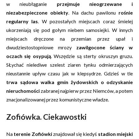
w nieubłąganie
przejmuje nieogrzewane i
niezabezpieczone obiekty
. Na dachu pawilonu
rośnie
regularny las
. W pozostałych miejscach coraz śmielej
ukorzeniają się pod gołym niebem samosiejki. W innych
miejscach dręczone na przemian przez upał i
dwudziestostopniowe mrozy
zawilgocone ściany w
oczach się osypują
. Wszędzie są sterty okruszyn gruzu.
SŁychać nielediwe szelest ziaren tynku odmierzających
nieustannie upływ czasu jak w klepsydrze. Gdzieś w tle
trwa sądowa walka gmin żydowskich o odzyskanie
nieruchomości
zabranej najpierw przez Niemców, a potem
znacjonalizowanej przez komunistyczne władze.
Zofiówka. Ciekawostki
Na
terenie Zofiówki
znajdował się kiedyś
stadion miejski