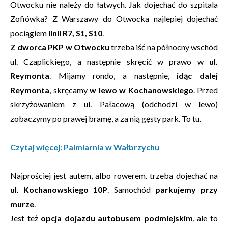
Otwocku nie należy do łatwych. Jak dojechać do szpitala
Zofiówka? Z Warszawy do Otwocka najlepiej dojechać
pociągiem
linii R7, S1, S10
.
Z dworca PKP w Otwocku
trzeba iść na północny wschód
ul. Czaplickiego, a następnie skręcić w prawo w
ul.
Reymonta
. Mijamy rondo, a następnie,
idąc dalej
Reymonta
, skręcamy
w lewo w Kochanowskiego
. Przed
skrzyżowaniem z ul. Pałacową (odchodzi w lewo)
zobaczymy po prawej bramę, a za nią gęsty park. To tu.
Czytaj więcej: Palmiarnia w Wałbrzychu
Najprościej jest autem, albo rowerem. trzeba dojechać na
ul. Kochanowskiego 10P
. Samochód
parkujemy przy
murze
.
Jest też
opcja dojazdu autobusem podmiejskim
, ale to