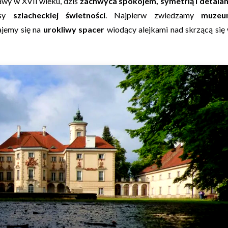
wy w XVII wieku, dziś
zachwyca spokojem, symetrią i detala
zasy
szlacheckiej świetności
. Najpierw zwiedzamy
muzeu
ajemy się na
urokliwy spacer
wiodący alejkami nad skrzącą się