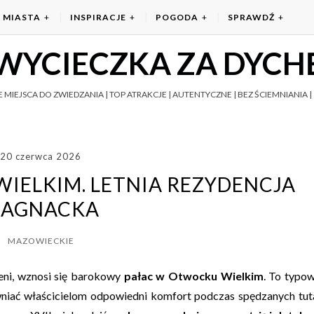
MIASTA
INSPIRACJE
POGODA
SPRAWDŹ
WYCIECZKA ZA DYCH
 MIEJSCA DO ZWIEDZANIA | TOP ATRAKCJE | AUTENTYCZNE | BEZ ŚCIEMNIANIA | 
20 czerwca 2026
IELKIM. LETNIA REZYDENCJA
AGNACKA
MAZOWIECKIE
leni, wznosi się barokowy
pałac w Otwocku Wielkim
. To typo
wniać właścicielom odpowiedni komfort podczas spędzanych tut