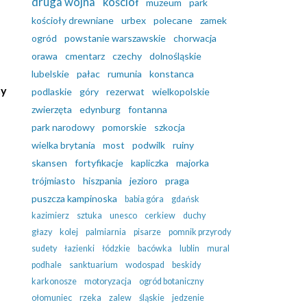
druga wojna
kościół
muzeum
park
kościoły drewniane
urbex
polecane
zamek
ogród
powstanie warszawskie
chorwacja
orawa
cmentarz
czechy
dolnośląskie
lubelskie
pałac
rumunia
konstanca
ny
podlaskie
góry
rezerwat
wielkopolskie
zwierzęta
edynburg
fontanna
park narodowy
pomorskie
szkocja
wielka brytania
most
podwilk
ruiny
skansen
fortyfikacje
kapliczka
majorka
trójmiasto
hiszpania
jezioro
praga
puszcza kampinoska
babia góra
gdańsk
kazimierz
sztuka
unesco
cerkiew
duchy
głazy
kolej
palmiarnia
pisarze
pomnik przyrody
sudety
łazienki
łódzkie
bacówka
lublin
mural
podhale
sanktuarium
wodospad
beskidy
karkonosze
motoryzacja
ogród botaniczny
ołomuniec
rzeka
zalew
śląskie
jedzenie