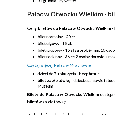
31 grudnia - Sylwester.
Pałac w Otwocku Wielkim - bi
Ceny biletów do Pałacu w Otwocku Wielkim
- 
bilet normalny -
20 zł
;
bilet ulgowy -
15 zł
;
bilet grupowy -
15 zł
za osobę (min. 10 osób
bilet rodzinny -
36 zł
(2 osoby dorosłe + max 
Czytaj więcej: Pałac w Młochowie
dzieci do 7. roku życia -
bezpłatnie
;
bilet za złotówkę
- dzieci, uczniowie i stud
Muzeum
Bilety do Pałacu w Otwocku Wielkim
dostępne
biletów za złotówkę
.