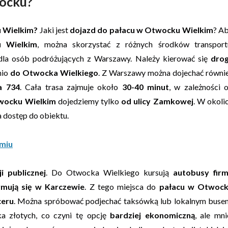
wocku?
u Wielkim?
Jaki jest
dojazd do pałacu w Otwocku Wielkim
? A
u Wielkim
, można skorzystać z różnych środków transport
 dla osób podróżujących z Warszawy. Należy kierować się
dro
nio
do Otwocka Wielkiego
. Z Warszawy można dojechać równi
a 734
. Cała trasa zajmuje około
30-40 minut
, w zależności 
wocku Wielkim
dojedziemy tylko
od ulicy Zamkowej
. W okoli
a dostęp do obiektu.
omiu
i publicznej
. Do Otwocka Wielkiego kursują
autobusy fir
ymują się w Karczewie
. Z tego miejsca do
pałacu w Otwoc
ceru
. Można spróbować podjechać taksówką lub lokalnym buse
ka złotych, co czyni tę opcję
bardziej ekonomiczną
, ale mni