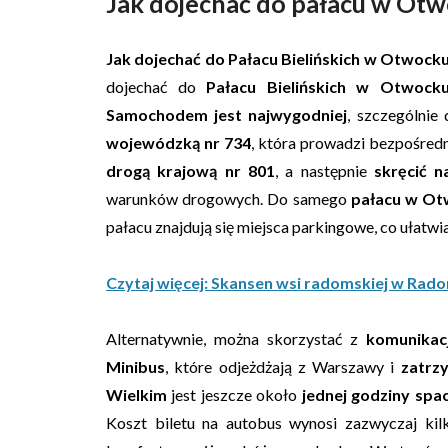
Jak dojechać do pałacu w Ot
Jak dojechać do Pałacu Bielińskich w Otwock
dojechać do
Pałacu Bielińskich w Otwock
Samochodem jest najwygodniej
, szczególnie
wojewódzką nr 734
, która prowadzi bezpośred
drogą krajową nr 801
, a następnie
skręcić n
warunków drogowych. Do samego
pałacu w Ot
pałacu znajdują się miejsca parkingowe, co ułatwi
Czytaj więcej: Skansen wsi radomskiej w Rad
Alternatywnie, można skorzystać z
komunikacj
Minibus
, które odjeżdżają z Warszawy i
zatrz
Wielkim
jest jeszcze około
jednej godziny spa
Koszt biletu na autobus wynosi zazwyczaj kil