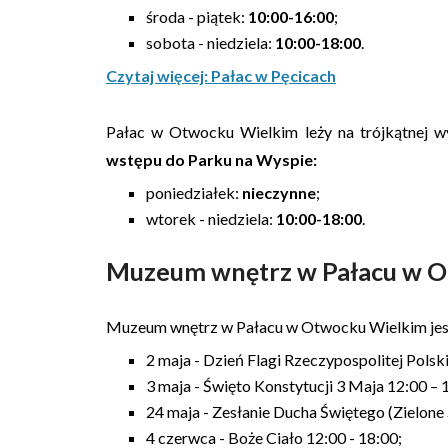
środa - piątek:
10:00-16:00
;
sobota - niedziela:
10:00-18:00
.
Czytaj więcej: Pałac w Pęcicach
Pałac w Otwocku Wielkim leży na trójkątnej wy
wstępu do Parku na Wyspie:
poniedziałek:
nieczynne
;
wtorek - niedziela:
10:00-18:00
.
Muzeum wnętrz w Pałacu w O
Muzeum wnętrz w Pałacu w Otwocku Wielkim je
2 maja - Dzień Flagi Rzeczypospolitej Polski
3 maja - Święto Konstytucji 3 Maja 12:00 – 
24 maja - Zesłanie Ducha Świętego (Zielone 
4 czerwca - Boże Ciało 12:00 - 18:00;