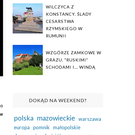
WILCZYCA Z
KONSTANCY. ŚLADY
CESARSTWA
RZYMSKIEGO W
RUMUNII
WZGÓRZE ZAMKOWE W
GRAZU. "RUSKIMI"
SCHODAMI I... WINDĄ
DOKĄD NA WEEKEND?
go
 w
polska
mazowieckie
warszawa
europa
pomnik
małopolskie