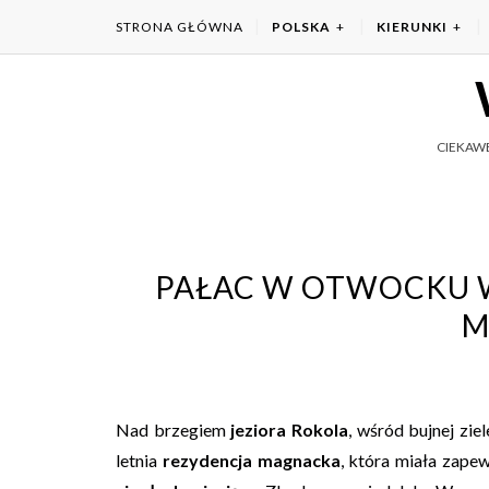
STRONA GŁÓWNA
POLSKA
KIERUNKI
CIEKAWE
PAŁAC W OTWOCKU W
M
Nad brzegiem
jeziora Rokola
, wśród bujnej zie
letnia
rezydencja magnacka
, która miała zape