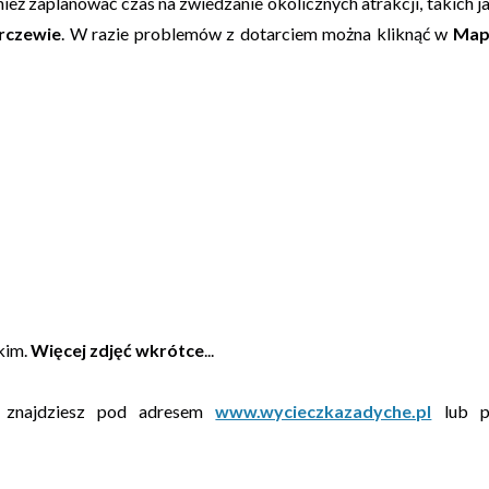
 zaplanować czas na zwiedzanie okolicznych atrakcji, takich j
rczewie
. W razie problemów z dotarciem można kliknąć w
Map
kim.
Więcej zdjęć wkrótce
...
znajdziesz pod adresem
www.wycieczkazadyche.pl
lub p