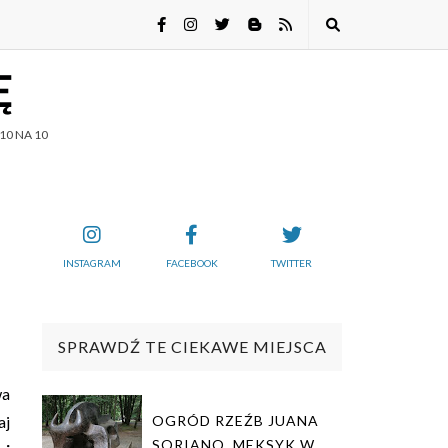
Ę
10 NA 10
INSTAGRAM
FACEBOOK
TWITTER
SPRAWDŹ TE CIEKAWE MIEJSCA
wa
aj
OGRÓD RZEŹB JUANA
SORIANO. MEKSYK W