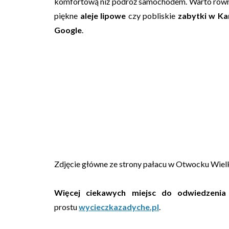
komfortową niż podróż samochodem. Warto również
piękne
aleje lipowe
czy pobliskie
zabytki w Ka
Google
.
Zdjęcie główne ze strony pałacu w Otwocku Wiel
Więcej ciekawych miejsc do odwiedzenia
prostu
wycieczkazadyche.pl
.