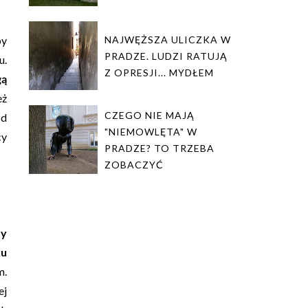
NAJWĘŻSZA ULICZKA W
by
PRADZE. LUDZI RATUJĄ
u.
Z OPRESJI... MYDŁEM
gą
eż
CZEGO NIE MAJĄ
od
"NIEMOWLĘTA" W
cy
PRADZE? TO TRZEBA
ZOBACZYĆ
my
ku
m.
ej