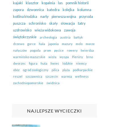
kajaki
klasztor
kopalnia
las
pomnik historii
zapora
dzwonnica
katedra
kolejka
kolumna
kotlina kłodzka
narty
pierwsza wojna
przyroda
puszcza
schronisko
skały
słowacja
tatry
uzdrowisko
wieża widokowa
zawoja
świętokrzyskie
archeologia
austria
bałtyk
drzewo
gorce
hala
japonia
mazury
molo
morze
nałęczów
pogoda
prom
pęcice
rowery
twierdza
warmińsko-mazurskie
wisła
wyspa
Pieniny
brno
dworzec
figura
huta
liwiec
lódzkie
niemcy
obóz
ogród zoologiczny
pilica
plaża
podkarpackie
reszel
szczawnica
szczecin
warmia
wellness
zachodniopomorskie
świdnica
NAJLEPSZE WYCIECZKI