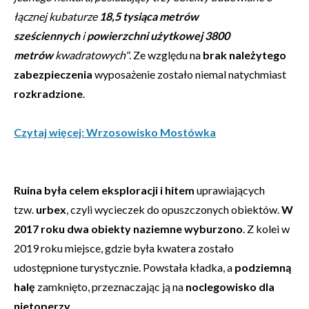
łącznej kubaturze
18,5 tysiąca metrów
sześciennych
i
powierzchni użytkowej 3800
metrów
kwadratowych"
. Ze względu na
brak należytego
zabezpieczenia
wyposażenie zostało niemal natychmiast
rozkradzione
.
Czytaj więcej: Wrzosowisko Mostówka
Ruina była celem eksploracji i hitem
uprawiających
tzw.
urbex
, czyli wycieczek do opuszczonych obiektów.
W
2017 roku dwa obiekty naziemne wyburzono
. Z kolei w
2019 roku miejsce, gdzie była kwatera zostało
udostępnione turystycznie. Powstała kładka, a
podziemną
halę
zamknięto, przeznaczając ją na
noclegowisko dla
nietoperzy
.