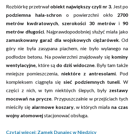
Rozbiórkę przetrwał
obiekt największy czyli nr 3.
Jest po
podziemna hala-schron
o powierzchni okło
2700
metrów kwdratowych
,
szerokości 30 metrów
i
90
metrów długości
. Najprawdopodobniej służyć miała jako
zamaskowany garaż dla wojskowych ciężarówek
. Od
góry nie była zasypana piachem, nie było wylanego na
podłodze betonu. Na powierzchni znajdowały się
kominy
wentylacyjne,
które są
do dziś widoczne
. Były tam także
mniejsze pomieszczenia,
niektóre z antresolami
. Pod
kompleksem ciągnęła się
sieć podziemnych tuneli
. W
części z nich, w tym niektóych ślepych, były
zestawy
mocowań na prycze
. Przypuszczalnie w przejściach tych
mieściły się
alarmowe koszary
, w których miała
na czas
wojny atomowej
stacjonować obsługa.
Czytaj więcej: Zamek Dunajec w Niedzicy