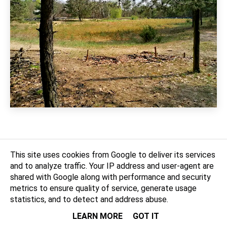
Zobacz
archiwalną panoramę
z wyburzonych koszar w
This site uses cookies from Google to deliver its services
Google Street View
:
and to analyze traffic. Your IP address and user-agent are
shared with Google along with performance and security
metrics to ensure quality of service, generate usage
statistics, and to detect and address abuse.
LEARN MORE
GOT IT