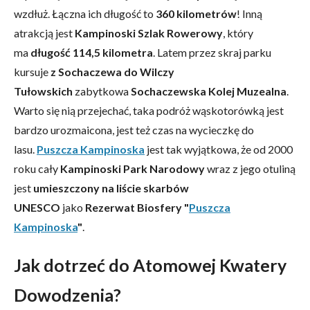
wzdłuż. Łączna ich długość to
360 kilometrów
! Inną
atrakcją jest
Kampinoski Szlak Rowerowy
, który
ma
długość 114,5 kilometra
. Latem przez skraj parku
kursuje
z Sochaczewa do Wilczy
Tułowskich
zabytkowa
Sochaczewska Kolej Muzealna
.
Warto się nią przejechać, taka podróż wąskotorówką jest
bardzo urozmaicona, jest też czas na wycieczkę do
lasu.
Puszcza Kampinoska
jest tak wyjątkowa, że od 2000
roku cały
Kampinoski Park Narodowy
wraz z jego otuliną
jest
umieszczony na liście skarbów
UNESCO
jako
Rezerwat Biosfery "
Puszcza
Kampinoska
"
.
Jak dotrzeć do Atomowej Kwatery
Dowodzenia?