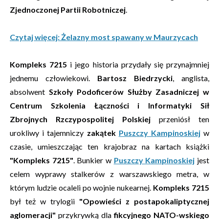
Zjednoczonej Partii Robotniczej
.
Czytaj więcej: Żelazny most spawany w Maurzycach
Kompleks 7215
i jego historia przydały się przynajmniej
jednemu człowiekowi.
Bartosz Biedrzycki
, anglista,
absolwent
Szkoły Podoficerów Służby Zasadniczej w
Centrum Szkolenia Łączności i Informatyki Sił
Zbrojnych Rzczypospolitej Polskiej
przeniósł ten
urokliwy i tajemniczy
zakątek
Puszczy Kampinoskiej
w
czasie, umieszczając ten krajobraz na kartach książki
"Kompleks 7215"
. Bunkier w
Puszczy Kampinoskiej
jest
celem wyprawy stalkerów z warszawskiego metra, w
którym ludzie ocaleli po wojnie nukearnej.
Kompleks 7215
był też w trylogii
"Opowieści z postapokaliptycznej
aglomeracji"
przykrywką dla
fikcyjnego NATO-wskiego