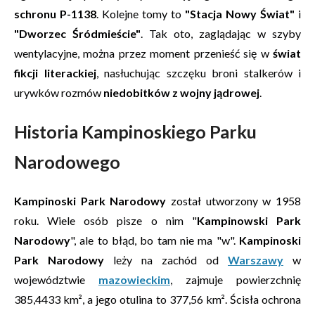
schronu P-1138
. Kolejne tomy to
"Stacja Nowy Świat"
i
"Dworzec Śródmieście"
. Tak oto, zaglądając w szyby
wentylacyjne, można przez moment przenieść się w
świat
fikcji literackiej
, nasłuchując szczęku broni stalkerów i
urywków rozmów
niedobitków z wojny jądrowej
.
Historia Kampinoskiego Parku
Narodowego
Kampinoski Park Narodowy
został utworzony w 1958
roku. Wiele osób pisze o nim "
Kampinowski Park
Narodowy
", ale to błąd, bo tam nie ma "w".
Kampinoski
Park Narodowy
leży na zachód od
Warszawy
w
województwie
mazowieckim
, zajmuje powierzchnię
385,4433 km², a jego otulina to 377,56 km². Ścisła ochrona