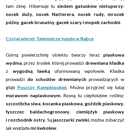
tam zimę. Hibernuje tu
siedem gatunków nietoperzy
:
nocek duży
,
nocek Natterera
,
nocek rudy
,
mrozek
późny
,
gacek brunatny
,
gacek szary i
mopek zachodni
.
Czytaj więcej: Tajemnicze tunele w Rabce
Górną powierzchnię obiektu tworzy teraz
piaskowa
wydma
, przez środek której prowadzi
drewniana kładka
z
wygodną ławką
uformowaną wpołowie. Kładka
prowadzi
do schodów drewnianych
prowadzących w
głąb
Puszczy Kampinoskiej
. Można przyjrzeć się tutaj
murawom napiaskowym
. Rosną tu ciepłolubne rośliny:
szczotlicha siwa
,
kocanka piaskowa
,
goździk piaskowy
,
łyszczec baldachogronowy
,
ciemiężyk piaskowy
i
rozchodnik ostry
. Są
jaszczurki zwinki
, można zobaczyć
jak wygląda
mrówkolew
.