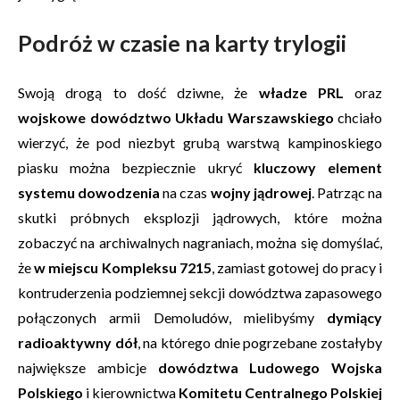
Podróż w czasie na karty trylogii
Swoją drogą to dość dziwne, że
władze PRL
oraz
wojskowe dowództwo Układu Warszawskiego
chciało
wierzyć, że pod niezbyt grubą warstwą kampinoskiego
piasku można bezpiecznie ukryć
kluczowy element
systemu dowodzenia
na czas
wojny jądrowej
. Patrząc na
skutki próbnych eksplozji jądrowych, które można
zobaczyć na archiwalnych nagraniach, można się domyślać,
że
w miejscu Kompleksu 7215
, zamiast gotowej do pracy i
kontruderzenia podziemnej sekcji dowództwa zapasowego
połączonych armii Demoludów, mielibyśmy
dymiący
radioaktywny dół
, na którego dnie pogrzebane zostałyby
największe ambicje
dowództwa Ludowego Wojska
Polskiego
i kierownictwa
Komitetu Centralnego Polskiej