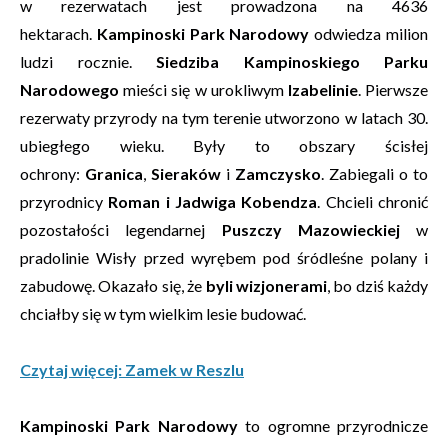
w rezerwatach jest prowadzona na 4636
hektarach.
Kampinoski Park Narodowy
odwiedza milion
ludzi rocznie.
Siedziba Kampinoskiego Parku
Narodowego
mieści się w urokliwym
Izabelinie
. Pierwsze
rezerwaty przyrody na tym terenie utworzono w latach 30.
ubiegłego wieku. Były to obszary ścisłej
ochrony:
Granica
,
Sieraków
i
Zamczysko
. Zabiegali o to
przyrodnicy
Roman i Jadwiga Kobendza
. Chcieli chronić
pozostałości legendarnej
Puszczy Mazowieckiej
w
pradolinie Wisły przed wyrębem pod śródleśne polany i
zabudowę. Okazało się, że
byli wizjonerami
, bo dziś każdy
chciałby się w tym wielkim lesie budować.
Czytaj więcej: Zamek w Reszlu
Kampinoski Park Narodowy
to ogromne przyrodnicze