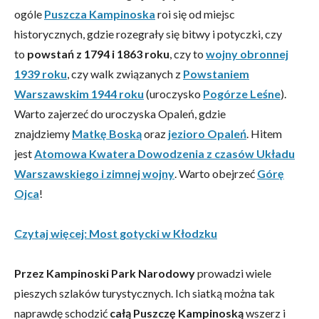
ogóle
Puszcza Kampinoska
roi się od miejsc
historycznych, gdzie rozegrały się bitwy i potyczki, czy
to
powstań z 1794 i 1863 roku
, czy to
wojny obronnej
1939 roku
, czy walk związanych z
Powstaniem
Warszawskim 1944 roku
(uroczysko
Pogórze Leśne
).
Warto zajerzeć do uroczyska Opaleń, gdzie
znajdziemy
Matkę Boską
oraz
jezioro Opaleń
. Hitem
jest
Atomowa Kwatera Dowodzenia z czasów Układu
Warszawskiego i zimnej wojny
. Warto obejrzeć
Górę
Ojca
!
Czytaj więcej: Most gotycki w Kłodzku
Przez Kampinoski Park Narodowy
prowadzi wiele
pieszych szlaków turystycznych. Ich siatką można tak
naprawdę schodzić
całą Puszczę Kampinoską
wszerz i