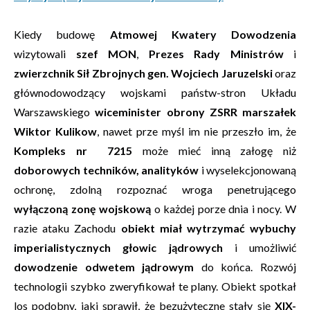
Kiedy budowę
Atmowej Kwatery Dowodzenia
wizytowali
szef MON
,
Prezes Rady Ministrów
i
zwierzchnik Sił Zbrojnych gen. Wojciech Jaruzelski
oraz
głównodowodzący wojskami państw-stron Układu
Warszawskiego
wiceminister obrony ZSRR marszałek
Wiktor Kulikow
, nawet prze myśl im nie przeszło im, że
Kompleks nr 7215
może mieć inną załogę niż
doborowych techników, analityków
i wyselekcjonowaną
ochronę, zdolną rozpoznać wroga penetrującego
wyłączoną zonę wojskową
o każdej porze dnia i nocy. W
razie ataku Zachodu
obiekt miał wytrzymać wybuchy
imperialistycznych głowic jądrowych
i umożliwić
dowodzenie odwetem jądrowym
do końca. Rozwój
technologii szybko zweryfikował te plany. Obiekt spotkał
los podobny, jaki sprawił, że bezużyteczne stały się
XIX-