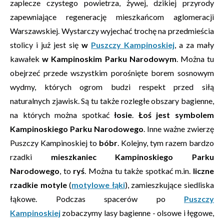
zaplecze czystego powietrza, żywej, dzikiej przyrody
zapewniające regenerację mieszkańcom aglomeracji
Warszawskiej. Wystarczy wyjechać trochę na przedmieścia
stolicy i już jest się
w
Puszczy Kampinoskiej
, a za mały
kawałek
w Kampinoskim Parku Narodowym
. Można tu
obejrzeć przede wszystkim porośnięte borem sosnowym
wydmy, których ogrom budzi respekt przed siłą
naturalnych zjawisk. Są tu także rozległe obszary bagienne,
na których można spotkać
łosie
.
Łoś jest symbolem
Kampinoskiego Parku Narodowego
. Inne ważne zwierzę
Puszczy Kampinoskiej to
bóbr
. Kolejny, tym razem bardzo
rzadki
mieszkaniec Kampinoskiego Parku
Narodowego
, to
ryś
. Można tu także spotkać m.in.
liczne
rzadkie motyle
(
motylowe łąki
), zamieszkujące siedliska
łąkowe. Podczas spacerów po
Puszczy
Kampinoskiej
zobaczymy lasy bagienne - olsowe i łęgowe,