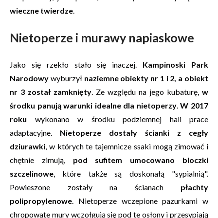
wieczne twierdze
.
Nietoperze i murawy napiaskowe
Jako się rzekło stało się inaczej.
Kampinoski Park
Narodowy
wyburzył
naziemne obiekty nr 1 i 2, a obiekt
nr 3 został zamknięty
. Ze względu na jego kubaturę,
w
środku panują warunki idealne dla nietoperzy
.
W 2017
roku
wykonano w środku podziemnej hali prace
adaptacyjne.
Nietoperze dostały ścianki z cegły
dziurawki
, w których te tajemnicze ssaki mogą zimować i
chętnie zimują,
pod sufitem umocowano bloczki
szczelinowe
, które także są doskonałą "sypialnią".
Powieszone zostały na ścianach
płachty
polipropylenowe
. Nietoperze wczepione pazurkami w
chropowate mury wczołgują się pod te osłony i przesypiają