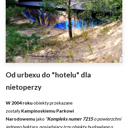
Od urbexu do "hotelu" dla
nietoperzy
W 2004 roku
obiekty przekazane
zostały
Kampinoskiemu Parkowi
Narodowemu
jako
"
Kompleks numer 7215
o powierzchni
jednego hektara, posiadający trzy obiekty budowlane o