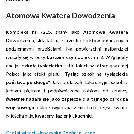
Atomowa Kwatera Dowodzenia
Kompleks nr 7215
,
znany jako
Atomowa Kwatera
Dowodzenia
, składał się z trzech obiektów połaczonych
podziemnymi przejściami. Na powierzchni najbardziej
rzucały się w oczy
koszary czyli obiekt nr 2
. WYglądały
one jak
szkoła tysiąclatka
, setki takich szkół stoją w całej
Polsce jako efekt planu
"Tysiąc szkół na tysiąclecie
państwa polskiego"
. Jak się okazało taka seryjna szkoła z
jednym piętrem i podpiwniczona, robiona od sztancy,
świetnie nadała się jako zaplecze dla tajnego ośrodka
wojskowego
o kluczowym znaczeniu dla tej części świata.
Mieściła m.in.
kwatery, łazienki, kuchnię
.
Czytaj więcej: Uroczysko Pogórze Leśne