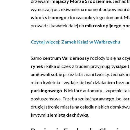
drzewami
majaczy
Morze Śródziemne
. Jechać 
wymuszają oczekiwanie na moment odpowiedni do 
widok stromego zbocza
pokrytego domami. Mia
prowadzi kawałek dalej do
mikroskopijnego po
Czytaj więcej: Zamek Książ w Wałbrzychu
Samo
centrum Valldemossy
rozłożyło się na czy
rynek
i kilka uliczek z trudem przyjmują
tysiące 
umiłowali sobie przez lata znani twórcy. Jednak
m
mimo kwietnia - wydaje się być działaniem bezna
parkingowego
. Niektóre automaty - zupełnie ta
posłuszeństwa. Trzeba szukać sprawnego, bo
kar
drugiej stronie miasta na osiedlu niskich domków
krytymi
ziemistą dachówką
.