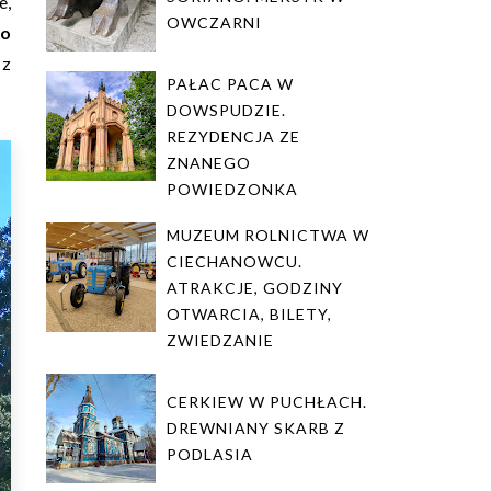
e,
OWCZARNI
to
 z
PAŁAC PACA W
DOWSPUDZIE.
REZYDENCJA ZE
ZNANEGO
POWIEDZONKA
MUZEUM ROLNICTWA W
CIECHANOWCU.
ATRAKCJE, GODZINY
OTWARCIA, BILETY,
ZWIEDZANIE
CERKIEW W PUCHŁACH.
DREWNIANY SKARB Z
PODLASIA