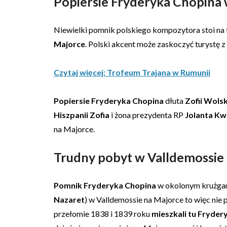
Popiersie Fryderyka Chopina 
Niewielki pomnik polskiego kompozytora stoi na 
Majorce
. Polski akcent może zaskoczyć turystę z P
Czytaj więcej: Trofeum Trajana w Rumunii
Popiersie Fryderyka Chopina
dłuta
Zofii Wolsk
Hiszpanii Zofia
i żona prezydenta RP
Jolanta K
na Majorce.
Trudny pobyt w Valldemossie
Pomnik Fryderyka Chopina
w okolonym krużg
Nazaret
) w Valldemossie na Majorce to więc ni
przełomie 1838 i 1839 roku
mieszkali tu Fryder