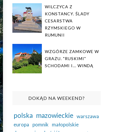
WILCZYCA Z
KONSTANCY. ŚLADY
CESARSTWA
RZYMSKIEGO W
RUMUNII
WZGÓRZE ZAMKOWE W
GRAZU. "RUSKIMI"
SCHODAMI I... WINDĄ
DOKĄD NA WEEKEND?
polska
mazowieckie
warszawa
europa
pomnik
małopolskie