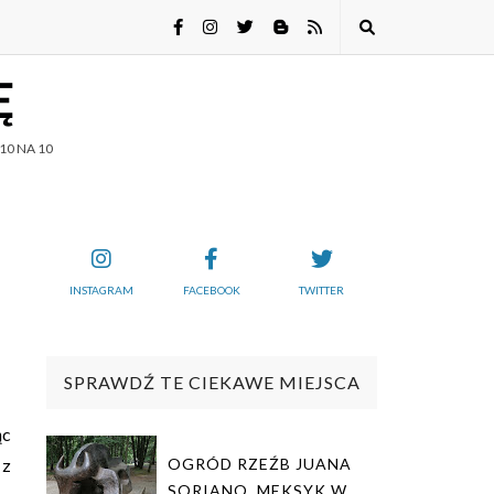
Ę
10 NA 10
INSTAGRAM
FACEBOOK
TWITTER
SPRAWDŹ TE CIEKAWE MIEJSCA
ąc
 z
OGRÓD RZEŹB JUANA
SORIANO. MEKSYK W