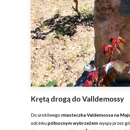
Krętą drogą do Valldemossy
Do urokliwego
miasteczka Valdemossa na Maj
odcinku
północnym wybrzeżem
wyspy przez g