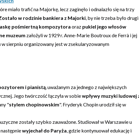
wskich
tóre miało trafić na Majorkę, lecz zaginęło i odnalazło się na trzy
Zostało w rodzinie bankiera z Majorki
, by nie trzeba było drugi
askę pośmiertną kompozytora
oraz
pukiel jego włosów
ne muzeum
założyli w 1929 r. Anne-Marie Boutroux de Ferrà i jej
ku w sierpniu organizowany jest w zsekularyzowanym
ozytorem i pianistą
, uważanym za jednego z największych
ycznej. Jego twórczość łączyła w sobie
wpływy muzyki ludowej
any "
stylem chopinowskim
". Fryderyk Chopin urodził się w
y muzyczne zostały szybko zauważone. Studiował w Warszawie u
a następnie
wyjechał do Paryża
, gdzie kontynuował edukację i