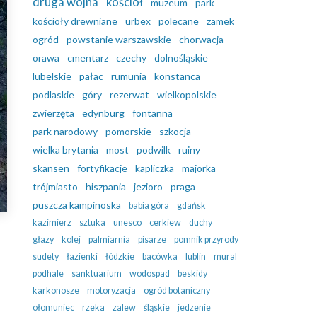
druga wojna
kościół
muzeum
park
kościoły drewniane
urbex
polecane
zamek
ogród
powstanie warszawskie
chorwacja
orawa
cmentarz
czechy
dolnośląskie
lubelskie
pałac
rumunia
konstanca
podlaskie
góry
rezerwat
wielkopolskie
zwierzęta
edynburg
fontanna
park narodowy
pomorskie
szkocja
wielka brytania
most
podwilk
ruiny
skansen
fortyfikacje
kapliczka
majorka
trójmiasto
hiszpania
jezioro
praga
puszcza kampinoska
babia góra
gdańsk
kazimierz
sztuka
unesco
cerkiew
duchy
głazy
kolej
palmiarnia
pisarze
pomnik przyrody
sudety
łazienki
łódzkie
bacówka
lublin
mural
podhale
sanktuarium
wodospad
beskidy
karkonosze
motoryzacja
ogród botaniczny
ołomuniec
rzeka
zalew
śląskie
jedzenie