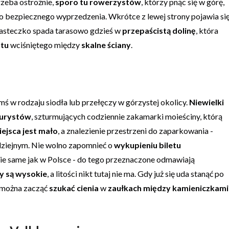
trzeba ostrożnie,
sporo tu rowerzystów
, którzy pnąc się w górę,
bezpiecznego wyprzedzenia. Wkrótce z lewej strony pojawia si
steczko spada tarasowo gdzieś w
przepaścistą dolinę
, która
rtu
wciśniętego między
skalne ściany
.
mś w rodzaju siodła lub przełęczy w górzystej okolicy.
Niewielki
turystów
, szturmujących codziennie zakamarki moieściny, którą
iejsca jest mało
, a znalezienie przestrzeni do zaparkowania -
dziejnym. Nie wolno zapomnieć o
wykupieniu biletu
kie same jak w Polsce - do tego przeznaczone odmawiają
y są wysokie
, a litości nikt tutaj nie ma. Gdy już się uda stanąć po
, można zacząć
szukać cienia
w
zaułkach między kamieniczkami