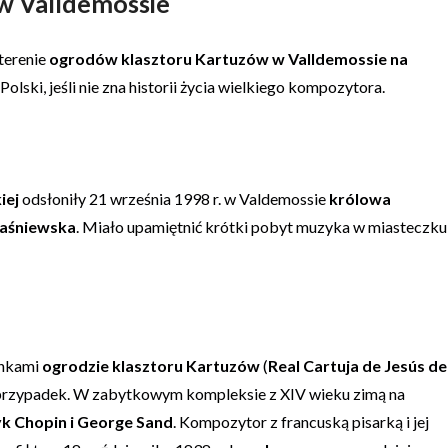
w Valldemossie
terenie
ogrodów klasztoru Kartuzów w Valldemossie na
olski, jeśli nie zna historii życia wielkiego kompozytora.
iej
odsłoniły 21 września 1998 r. w Valdemossie
królowa
waśniewska
. Miało upamiętnić krótki pobyt muzyka w miasteczku
ankami
ogrodzie klasztoru Kartuzów
(
Real Cartuja de Jesús de
e przypadek. W zabytkowym kompleksie z XIV wieku zimą na
yk Chopin i George Sand
. Kompozytor z francuską pisarką i jej