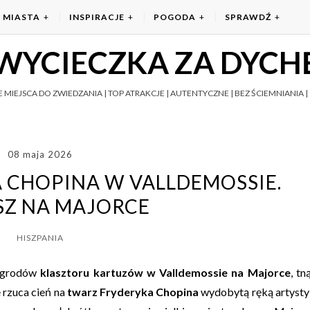
MIASTA
INSPIRACJE
POGODA
SPRAWDŹ
WYCIECZKA ZA DYCH
 MIEJSCA DO ZWIEDZANIA | TOP ATRAKCJE | AUTENTYCZNE | BEZ ŚCIEMNIANIA | 
08 maja 2026
 CHOPINA W VALLDEMOSSIE.
SZ NA MAJORCE
HISZPANIA
 ogrodów
klasztoru kartuzów w Valldemossie na Majorce
, tn
 rzuca cień na
twarz Fryderyka Chopina
wydobytą ręką artysty