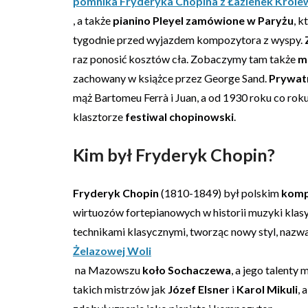
pomnika Fryderyka Chopina z Łazienek Króle
, a także
pianino Pleyel zamówione w Paryżu
, k
tygodnie przed wyjazdem kompozytora z wyspy.
raz ponosić kosztów cła. Zobaczymy tam także
m
zachowany w książce przez George Sand.
Prywat
mąż Bartomeu Ferrà i Juan, a od 1930 roku co ro
klasztorze
festiwal chopinowski
.
Kim był Fryderyk Chopin?
Fryderyk Chopin
(1810-1849) był polskim
komp
wirtuozów fortepianowych w historii muzyki klas
technikami klasycznymi, tworząc nowy styl, nazw
Żelazowej Woli
na Mazowszu
koło Sochaczewa
, a jego talent
takich mistrzów jak
Józef Elsner
i
Karol Mikuli
, 