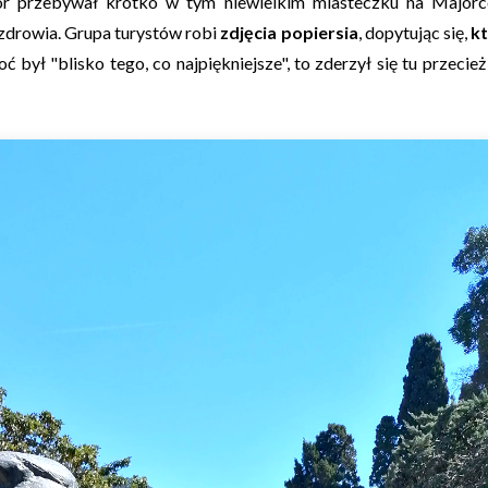
or przebywał krótko w tym niewielkim miasteczku na Majorc
zdrowia. Grupa turystów robi
zdjęcia popiersia
, dopytując się,
k
był "blisko tego, co najpiękniejsze", to zderzył się tu przecież