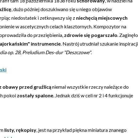
 trafił tam 18 października 1838 roku
schorowany
, w nadziei na
źlicę
, dużo później doszukiwano się u niego objawów
erpiąc niedostatek i zetknąwszy się z
niechęcią miejscowych
ronienie w ascetycznych celach klasztornych. Kompozytor na
prowadziła do przeziębienia,
zdrowie się pogarszało
. Zaginęło
ajorkańskim" instrumencie
. Nastrój utrudniał szukanie inspiracji
dia op. 28, Preludium Des-dur "Deszczowe"
.
ski
z obawy przed gruźlicą
niemal wszystkie rzeczy należące do
ch pokoi
zostały spalone
. Jednak dziś w celi nr 2 i 4 funkcjonuje
am
listy, rękopisy
, jest na przykład piękna miniatura znanego