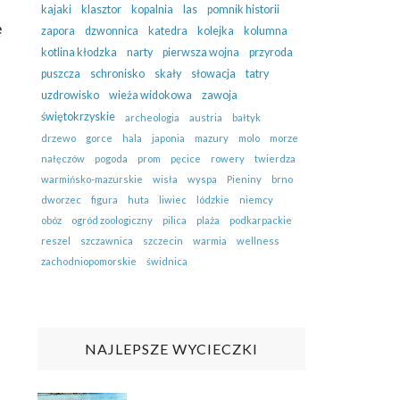
kajaki
klasztor
kopalnia
las
pomnik historii
ę
zapora
dzwonnica
katedra
kolejka
kolumna
kotlina kłodzka
narty
pierwsza wojna
przyroda
puszcza
schronisko
skały
słowacja
tatry
uzdrowisko
wieża widokowa
zawoja
świętokrzyskie
archeologia
austria
bałtyk
drzewo
gorce
hala
japonia
mazury
molo
morze
nałęczów
pogoda
prom
pęcice
rowery
twierdza
warmińsko-mazurskie
wisła
wyspa
Pieniny
brno
dworzec
figura
huta
liwiec
lódzkie
niemcy
obóz
ogród zoologiczny
pilica
plaża
podkarpackie
reszel
szczawnica
szczecin
warmia
wellness
zachodniopomorskie
świdnica
NAJLEPSZE WYCIECZKI