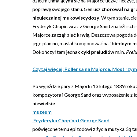
dziećmi, nmającymi się na Majorce uczyć i leczyć,
poprawę swojego stanu. Geniusz
chorował na gru
nieuleczalnej mukowiscydozy
. W tym stanie, ci
Fryderyk Chopin wraz z George Sand znaleźli sch
Majorce
zaczął pluć krwią
. Deszczowa pogoda do
jego pianino, musiał komponować na
"biednym m
Dokończył tam jednak
cykl preludiów
m.in.
Prelu
Czytaj więcej: Pollensa na Majorce. Most rzym
Po wyjeździe pary z Majorki 13 lutego 1839 roku
kompozytora i George Sand oraz wyposażenie z i
niewielkie
muzeum
Fryderyka Chopina i George Sand
poświęcone temu epizodowi z życia muzyka. Są t