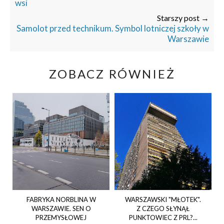
wsi
Starszy post →
Samolot przed technikum. Symbol lotniczej szkoły w
Warszawie
ZOBACZ RÓWNIEŻ
FABRYKA NORBLINA W
WARSZAWSKI "MŁOTEK".
WARSZAWIE. SEN O
Z CZEGO SŁYNĄŁ
PRZEMYSŁOWEJ
PUNKTOWIEC Z PRL?...