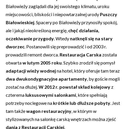
Białowieży zaglądali dla jej swoistego klimatu, uroku
miejscowości, bliskości i niepowtarzalnej urody
Puszczy
Białowieskiej
. Spacery po Białowieży przynosiły spokój,
ale i jakąś nieokreśloną energię,
chęć działania,
oczekiwanie przygody
. Wtedy
natknęli się na stary
dworzec
. Postanowili się preprowadzić i od 2003 r.
prowadzili remont dworca.
Restauracja Carska
została
otwarta
w lutym 2005 roku
. Szybko zrodził się pomysł
adaptacji wieży wodnej
na hotel, który oferuje tam teraz
dwa dwukondygnacyjne apartamenty
, by goście mogli
zostać na dłużej.
W 2012 r. powstał skład kolejowy
z
czterema
luksusowymi salonkami
, które spełniają
potrzeby noclegowe na
krótkie lub dłuższe pobyty
. Jest
tam także
wagon restauracyjny
, w którym w
stylizowanych na salonkę carską wnętrzach można zjeść
dania z Restauracji Carskiej
.