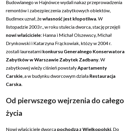
Budowlanego w Hajnówce wydali nakaz przeprowadzenia
remontów i zabezpieczenia zabytkowych obiektów,
Budimex uznał, że
własność jest kłopotliwa
. W
listopadzie 2003 r., w roku stulecia dworca, stację przejęli
nowi właściciele
: Hanna i Michał Olszewscy, Michał
Drynkowski i Katarzyna Frąckowiak, któzy w 2004 r.
zostali laureatami
konkursu Generalnego Konserwatora
Zabytków w Warszawie Zabytek Zadbany
. W
zabytkowej wieży ciśnień powstały
Apartamenty
Carskie
, a w budynku dworcowym działa
Restauracja
Carska
.
Od pierwszego wejrzenia do całego
życia
Nowi właściciele dworca
pochodzą z Wielkopolski
. Do