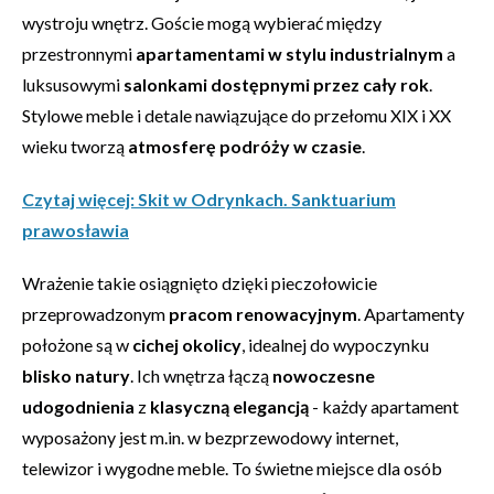
wystroju wnętrz. Goście mogą wybierać między
przestronnymi
apartamentami w stylu industrialnym
a
luksusowymi
salonkami dostępnymi przez cały rok
.
Stylowe meble i detale nawiązujące do przełomu XIX i XX
wieku tworzą
atmosferę podróży w czasie
.
Czytaj więcej: Skit w Odrynkach. Sanktuarium
prawosławia
Wrażenie takie osiągnięto dzięki pieczołowicie
przeprowadzonym
pracom renowacyjnym
. Apartamenty
położone są w
cichej okolicy
, idealnej do wypoczynku
blisko natury
. Ich wnętrza łączą
nowoczesne
udogodnienia
z
klasyczną elegancją
- każdy apartament
wyposażony jest m.in. w bezprzewodowy internet,
telewizor i wygodne meble. To świetne miejsce dla osób