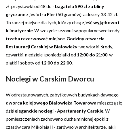
zł, przystawki od 48 do -
bagatela 590 zł za bliny
gryczane z jesiotra Fier
(50 gramów), a desery 33-42 zł.
To raczej miejsce dla tych, którzy chcą
zjeść wyjątkowo i
klimatycznie.
W szczycie sezonu i w popularne weekendy
trzeba rezerwować miejsce
.
Godziny otwarcia
Restauracji Carskiej w Białowieży:
we wtorki, środy,
czwartki, niedziele i poniedziałki od
12:00 do 21:00
, w
piątki i soboty od
12:00 do 22:00
.
Noclegi w Carskim Dworcu
W odrestaurowanych, zabytkowych budynkach dawnego
dworca kolejowego Białowieża Towarowa
mieszczą się
dziś
eleganckie noclegi - Apartamenty Carskie
. W
pomieszczeniach zachowano ducha minionej epoki z
czasów cara Mikołaja II - zarówno w architekturze, jak i