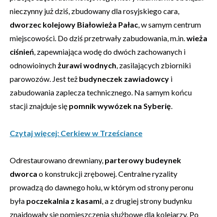
nieczynny już dziś, zbudowany dla rosyjskiego cara,
dworzec kolejowy Białowieża Pałac
, w samym centrum
miejscowości. Do dziś przetrwały zabudowania, m.in.
wieża
ciśnień
, zapewniająca wodę do dwóch zachowanych i
odnowioinych
żurawi wodnych
, zasilających zbiorniki
parowozów. Jest też
budyneczek zawiadowcy
i
zabudowania zaplecza technicznego. Na samym końcu
stacji znajduje się
pomnik wywózek na Syberię
.
Czytaj więcej: Cerkiew w Trześciance
Odrestaurowano drewniany,
parterowy budeynek
dworca
o konstrukcji zrębowej. Centralne ryzality
prowadzą do dawnego holu, w którym od strony peronu
była
poczekalnia z kasami
, a z drugiej strony budynku
znajdowały się pomieszczenia służbowe dla kolejarzy. Po