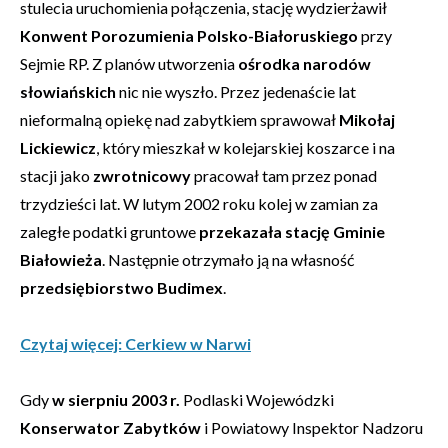
stulecia uruchomienia połączenia, stację wydzierżawił
Konwent Porozumienia Polsko-Białoruskiego
przy
Sejmie RP. Z planów utworzenia
ośrodka narodów
słowiańskich
nic nie wyszło. Przez jedenaście lat
nieformalną opiekę nad zabytkiem sprawował
Mikołaj
Lickiewicz
, który mieszkał w kolejarskiej koszarce i na
stacji jako
zwrotnicowy
pracował tam przez ponad
trzydzieści lat. W lutym 2002 roku kolej w zamian za
zaległe podatki gruntowe
przekazała stację Gminie
Białowieża
. Następnie otrzymało ją na własność
przedsiębiorstwo Budimex
.
Czytaj więcej: Cerkiew w Narwi
Gdy
w sierpniu 2003 r.
Podlaski Wojewódzki
Konserwator Zabytków
i Powiatowy Inspektor Nadzoru