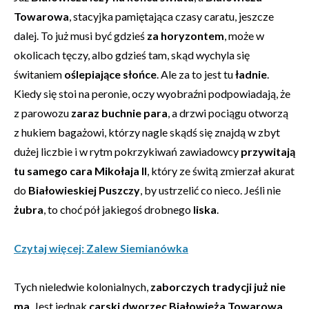
Towarowa
, stacyjka pamiętająca czasy caratu, jeszcze
dalej. To już musi być gdzieś
za horyzontem
, może w
okolicach tęczy, albo gdzieś tam, skąd wychyla się
świtaniem
oślepiające słońce
. Ale za to jest tu
ładnie
.
Kiedy się stoi na peronie, oczy wyobraźni podpowiadają, że
z parowozu
zaraz buchnie para
, a drzwi pociągu otworzą
z hukiem bagażowi, którzy nagle skądś się znajdą w zbyt
dużej liczbie i w rytm pokrzykiwań zawiadowcy
przywitają
tu samego cara Mikołaja II
, który ze świtą zmierzał akurat
do
Białowieskiej Puszczy
, by ustrzelić co nieco. Jeśli nie
żubra
, to choć pół jakiegoś drobnego
liska
.
Czytaj więcej: Zalew Siemianówka
Tych nieledwie kolonialnych,
zaborczych tradycji już nie
ma
. Jest jednak
carski dworzec Białowieża Towarowa
,