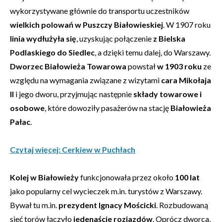
wykorzystywane głównie do transportu uczestników
wielkich polowań w Puszczy Białowieskiej
. W 1907 roku
linia wydłużyła się
, uzyskując połączenie
z Bielska
Podlaskiego do Siedlec
, a dzięki temu dalej, do Warszawy.
Dworzec Białowieża Towarowa
powstał
w 1903 roku
ze
względu na wymagania związane z wizytami
cara Mikołaja
II
i jego dworu, przyjmując następnie
składy towarowe i
osobowe
, które dowoziły pasażerów na stację
Białowieża
Pałac
.
Czytaj więcej: Cerkiew w Puchłach
Kolej w Białowieży
funkcjonowała przez około
100 lat
jako popularny cel wycieczek m.in. turystów z Warszawy.
Bywał tu m.in.
prezydent Ignacy Mościcki
. Rozbudowaną
sieć torów łączyło
jedenaście rozjazdów
. Oprócz dworca,