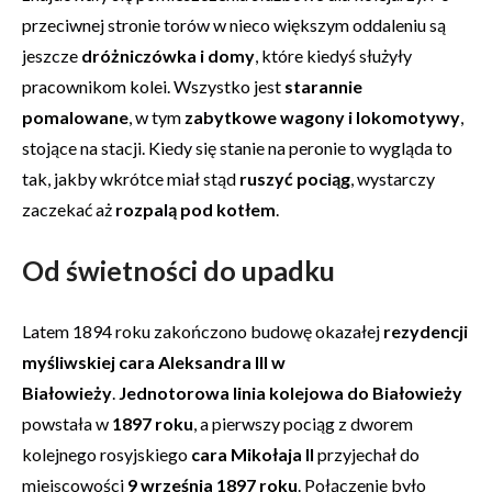
przeciwnej stronie torów w nieco większym oddaleniu są
jeszcze
dróżniczówka i domy
, które kiedyś służyły
pracownikom kolei. Wszystko jest
starannie
pomalowane
, w tym
zabytkowe wagony i lokomotywy
,
stojące na stacji. Kiedy się stanie na peronie to wygląda to
tak, jakby wkrótce miał stąd
ruszyć pociąg
, wystarczy
zaczekać aż
rozpalą pod kotłem
.
Od świetności do upadku
Latem 1894 roku zakończono budowę okazałej
rezydencji
myśliwskiej cara Aleksandra III w
Białowieży
.
Jednotorowa linia kolejowa do Białowieży
powstała w
1897 roku
, a pierwszy pociąg z dworem
kolejnego rosyjskiego
cara Mikołaja II
przyjechał do
miejscowości
9 września 1897 roku
. Połączenie było