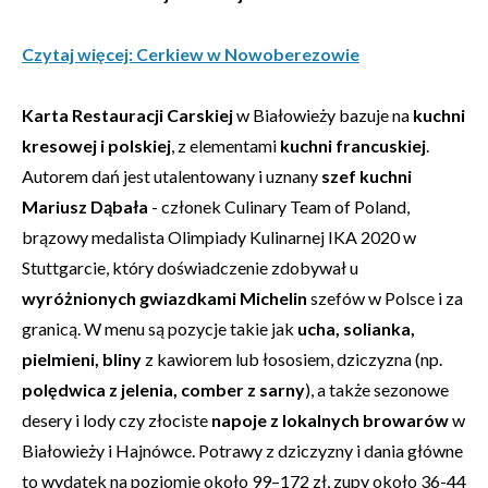
Czytaj więcej: Cerkiew w Nowoberezowie
Karta Restauracji Carskiej
w Białowieży bazuje na
kuchni
kresowej i polskiej
, z elementami
kuchni francuskiej
.
Autorem dań jest utalentowany i uznany
szef kuchni
Mariusz Dąbała
- członek Culinary Team of Poland,
brązowy medalista Olimpiady Kulinarnej IKA 2020 w
Stuttgarcie, który doświadczenie zdobywał u
wyróżnionych gwiazdkami Michelin
szefów w Polsce i za
granicą. W menu są pozycje takie jak
ucha, solianka,
pielmieni, bliny
z kawiorem lub łososiem, dziczyzna (np.
polędwica z jelenia, comber z sarny
), a także sezonowe
desery i lody czy złociste
napoje z lokalnych browarów
w
Białowieży i Hajnówce. Potrawy z dziczyzny i dania główne
to wydatek na poziomie około 99–172 zł, zupy około 36-44