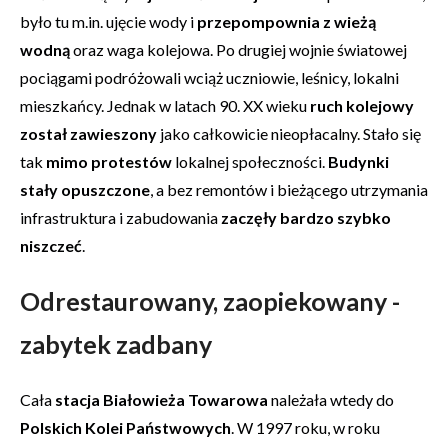
było tu m.in. ujęcie wody i
przepompownia z wieżą
wodną
oraz waga kolejowa. Po drugiej wojnie światowej
pociągami podróżowali wciąż uczniowie, leśnicy, lokalni
mieszkańcy. Jednak w latach 90. XX wieku
ruch kolejowy
został zawieszony
jako całkowicie nieopłacalny. Stało się
tak
mimo protestów
lokalnej społeczności.
Budynki
stały opuszczone
, a bez remontów i bieżącego utrzymania
infrastruktura i zabudowania
zaczęły bardzo szybko
niszczeć
.
Odrestaurowany, zaopiekowany -
zabytek zadbany
Cała
stacja Białowieża Towarowa
należała wtedy do
Polskich Kolei Państwowych
. W 1997 roku, w roku