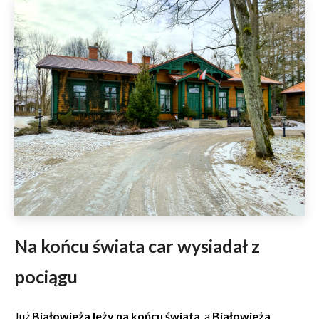
Na końcu świata car wysiadał z
pociągu
Już
Białowieża leży na końcu świata
, a
Białowieża