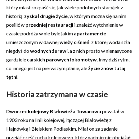
który miast rozpaść się, jak wiele podobnych stacyjek z
historią,
zyskał drugie życie
, w którym można się na nim
posilić w
przedniej restauracji
i znaleźć wytchnienie w
czasie podróży w nie byle jakim
apartamencie
umieszczonym w dawnej
wieży ciśnień
, z której woda szła
niegdyś do
wodnych żurawi
, a z nich prosto w nienasycone
gardziele carskich
parowych lokomotyw
. Inny dziś rytm,
co innego jest na pierwszym planie, ale
życie znów tutaj
tętni
.
Historia zatrzymana w czasie
Dworzec kolejowy Białowieża Towarowa
powstał w
1903 roku na linii kolejowej, łączącej Białowieżę z
Hajnówką i Bielskiem Podlaskim. Miał on za zadanie
przejąć część ruchu kolejowego, który nadmiernie obciążał