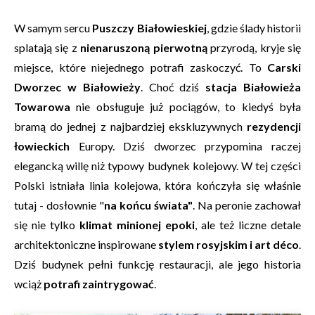
W samym sercu
Puszczy Białowieskiej
, gdzie ślady historii
splatają się z
nienaruszoną pierwotną
przyrodą, kryje się
miejsce, które niejednego potrafi zaskoczyć. To
Carski
Dworzec w Białowieży
. Choć dziś
stacja Białowieża
Towarowa
nie obsługuje już pociągów, to kiedyś była
bramą do jednej z najbardziej ekskluzywnych
rezydencji
łowieckich
Europy. Dziś dworzec przypomina raczej
elegancką willę niż typowy budynek kolejowy. W tej części
Polski istniała linia kolejowa, która kończyła się właśnie
tutaj - dosłownie "
na końcu świata"
. Na peronie zachował
się nie tylko
klimat minionej epoki
, ale też liczne detale
architektoniczne inspirowane
stylem rosyjskim i art déco
.
Dziś budynek pełni funkcję restauracji, ale jego historia
wciąż
potrafi zaintrygować
.