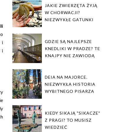
JAKIE ZWIERZĘTA ŻYJĄ
W CHORWACJI?
NIEZWYKŁE GATUNKI
li
go
GDZIE SĄ NAJLEPSZE
i
KNEDLIKI W PRADZE? TE
i
i
KNAJPY NIE ZAWIODĄ
DEIA NA MAJORCE.
NIEZWYKŁA HISTORIA
WYBITNEGO PISARZA
zy
ie
dy
KIEDY SIKAJĄ "SIKACZE"
ch
Z PRAGI? TO MUSISZ
WIEDZIEĆ