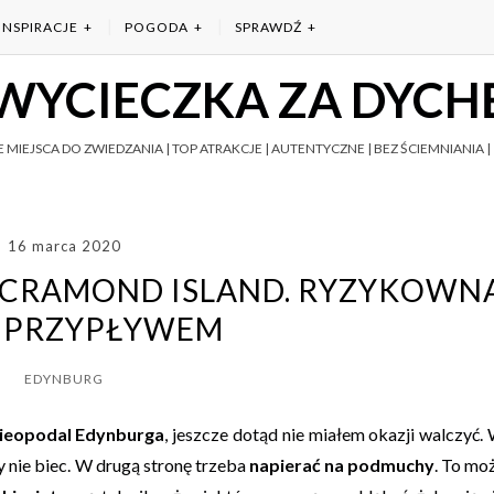
INSPIRACJE
POGODA
SPRAWDŹ
WYCIECZKA ZA DYCH
 MIEJSCA DO ZWIEDZANIA | TOP ATRAKCJE | AUTENTYCZNE | BEZ ŚCIEMNIANIA | 
16 marca 2020
 CRAMOND ISLAND. RYZYKOWN
Z PRZYPŁYWEM
EDYNBURG
ieopodal Edynburga
, jeszcze dotąd nie miałem okazji walczyć.
by nie biec. W drugą stronę trzeba
napierać na podmuchy
. To mo