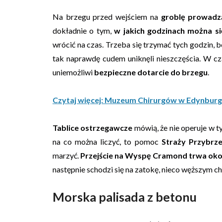
Na brzegu przed wejściem na
groblę prowadz
dokładnie o tym,
w jakich godzinach można s
wrócić na czas. Trzeba się trzymać tych godzin, b
tak naprawdę cudem uniknęli nieszczęścia. W cza
uniemożliwi
bezpieczne dotarcie do brzegu
.
Czytaj więcej: Muzeum Chirurgów w Edynbur
Tablice ostrzegawcze
mówią, że nie operuje w 
na co można liczyć, to pomoc
Straży Przybrze
marzyć.
Przejście na Wyspę Cramond trwa oko
następnie schodzi się na zatokę, nieco węższym c
Morska palisada z betonu