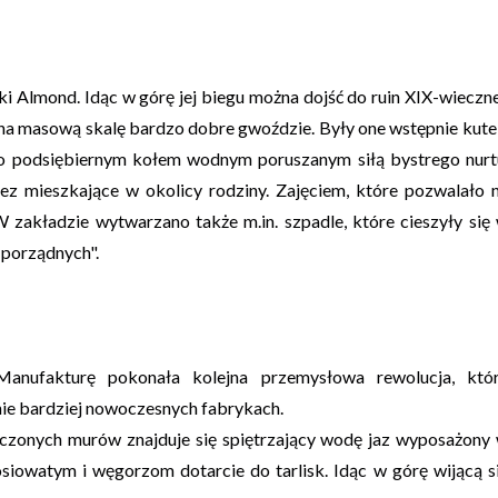
eki Almond. Idąc w górę jej biegu można dojść do ruin XIX-wieczn
na masową skalę bardzo dobre gwoździe. Były one wstępnie kute
o podsiębiernym kołem wodnym poruszanym siłą bystrego nurt
z mieszkające w okolicy rodziny. Zajęciem, które pozwalało 
 zakładzie wytwarzano także m.in. szpadle, które cieszyły się
o porządnych".
Manufakturę pokonała kolejna przemysłowa rewolucja, któ
ie bardziej nowoczesnych fabrykach.
szczonych murów znajduje się spiętrzający wodę jaz wyposażony
iowatym i węgorzom dotarcie do tarlisk. Idąc w górę wijącą s