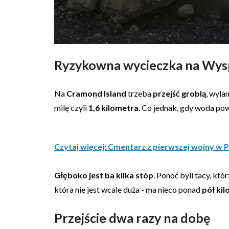
Ryzykowna wycieczka na Wy
Na
Cramond Island
trzeba
przejść groblą
, wyla
milę czyli
1,6 kilometra
. Co jednak, gdy woda po
Czytaj więcej: Cmentarz z pierwszej wojny w 
Głęboko jest ba kilka stóp
. Ponoć byli tacy, któ
która nie jest wcale duża - ma nieco ponad
pół kil
Przejście dwa razy na dobę