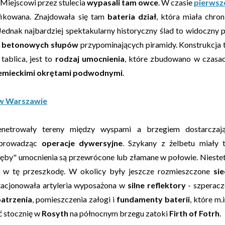
. Miejscowi przez stulecia
wypasali tam owce
. W czasie
pierwsz
ikowana. Znajdowała się tam
bateria dział
, która miała chron
dnak najbardziej spektakularny historyczny ślad to widoczny 
d betonowych słupów
przypominających piramidy. Konstrukcja 
tablica, jest to
rodzaj umocnienia
, które zbudowano w czasa
emieckimi okrętami podwodnymi
.
 w Warszawie
netrowały tereny między wyspami a brzegiem dostarczaj
prowadząc
operacje dywersyjne
. Szykany z żelbetu miały 
"zęby" umocnienia są przewrócone lub złamane w połowie. Nieste
ły w tę przeszkodę. W okolicy były jeszcze rozmieszczone
sie
tacjonowała artyleria wyposażona w
silne reflektory
- szperacz
atrzenia
, pomieszczenia załogi i
fundamenty baterii
, które m.i
ć stocznię w
Rosyth
na północnym brzegu zatoki
Firth of Fotrh
.