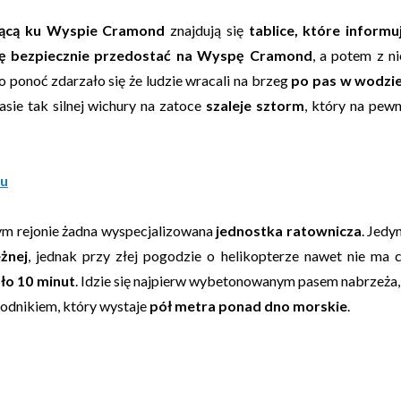
ącą ku Wyspie Cramond
znajdują się
tablice, które informu
ię bezpiecznie przedostać na Wyspę Cramond
, a potem z ni
o ponoć zdarzało się że ludzie wracali na brzeg
po pas w wodzi
sie tak silnej wichury na zatoce
szaleje sztorm
, który na pew
gu
tym rejonie żadna wyspecjalizowana
jednostka ratownicza
. Jedy
żnej
, jednak przy złej pogodzie o helikopterze nawet nie ma 
ło 10 minut
. Idzie się najpierw wybetonowanym pasem nabrzeża,
hodnikiem, który wystaje
pół metra ponad dno morskie
.