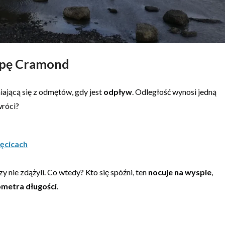
spę Cramond
niającą się z odmętów, gdy jest
odpływ
. Odległość wynosi jedną
wróci?
Pęcicach
rzy nie zdążyli. Co wtedy? Kto się spóźni, ten
nocuje na wyspie
,
ometra długości
.