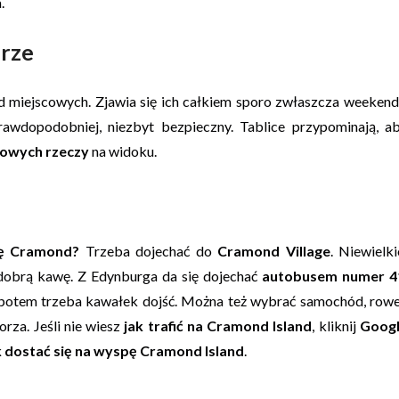
.
orze
 miejscowych. Zjawia się ich całkiem sporo zwłaszcza weekend
prawdopodobniej, niezbyt bezpieczny. Tablice przypominają, a
iowych rzeczy
na widoku.
pę Cramond?
Trzeba dojechać do
Cramond Village
. Niewielki
 dobrą kawę. Z Edynburga da się dojechać
autobusem numer 4
 potem trzeba kawałek dojść. Można też wybrać samochód, rowe
rza. Jeśli nie wiesz
jak trafić na Cramond Island
, kliknij
Goog
k dostać się na wyspę Cramond Island
.