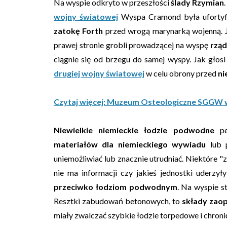
Na wyspie odkryto w przeszłości
ślady Rzymian
wojny światowej
Wyspa Cramond była ufortyf
zatokę Forth
przed wrogą marynarką wojenną. Je
prawej stronie grobli prowadzącej na wyspę
rzą
ciągnie się od brzegu do samej wyspy. Jak głosi 
drugiej wojny światowej
w celu obrony przed
ni
Czytaj więcej: Muzeum Osteologiczne SGGW
Niewielkie niemieckie łodzie podwodne
pe
materiałów dla niemieckiego wywiadu
lub 
uniemożliwiać lub znacznie utrudniać. Niektóre 
nie ma informacji czy jakieś jednostki uderzy
przeciwko łodziom podwodnym
. Na wyspie s
Resztki zabudowań betonowych, to
składy zaop
miały zwalczać szybkie łodzie torpedowe i chroni