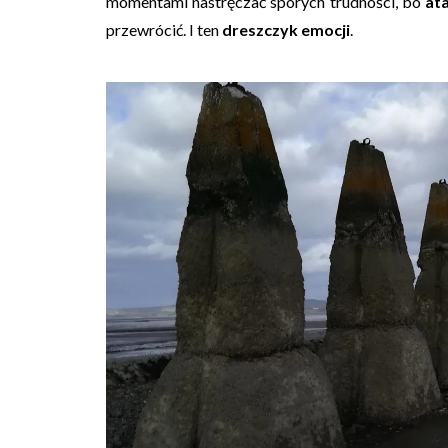
momentami nastręczać sporych trudności, bo
ata
przewrócić. I ten
dreszczyk emocji
.