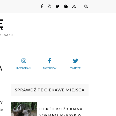
Ę
10 NA 10
A
INSTAGRAM
FACEBOOK
TWITTER
SPRAWDŹ TE CIEKAWE MIEJSCA
 W
że
OGRÓD RZEŹB JUANA
SORIANO. MEKSYK W