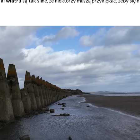
ki wiatru
są tak silne, że niektórzy muszą przyklękać, żeby się n