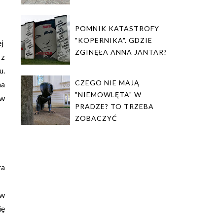
POMNIK KATASTROFY
"KOPERNIKA". GDZIE
ej
ZGINĘŁA ANNA JANTAR?
 z
u.
CZEGO NIE MAJĄ
na
"NIEMOWLĘTA" W
 w
PRADZE? TO TRZEBA
ZOBACZYĆ
ra
 w
ię