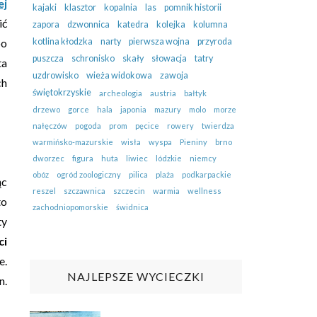
ej
kajaki
klasztor
kopalnia
las
pomnik historii
ić
zapora
dzwonnica
katedra
kolejka
kolumna
po
kotlina kłodzka
narty
pierwsza wojna
przyroda
puszcza
schronisko
skały
słowacja
tatry
ta
uzdrowisko
wieża widokowa
zawoja
ch
świętokrzyskie
archeologia
austria
bałtyk
drzewo
gorce
hala
japonia
mazury
molo
morze
nałęczów
pogoda
prom
pęcice
rowery
twierdza
warmińsko-mazurskie
wisła
wyspa
Pieniny
brno
dworzec
figura
huta
liwiec
lódzkie
niemcy
obóz
ogród zoologiczny
pilica
plaża
podkarpackie
ąc
reszel
szczawnica
szczecin
warmia
wellness
to
zachodniopomorskie
świdnica
ty
ci
e.
NAJLEPSZE WYCIECZKI
n.