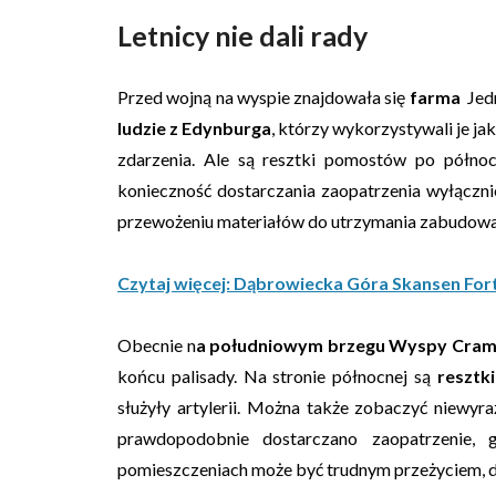
Letnicy nie dali rady
Przed wojną na wyspie znajdowała się
farma
Jed
ludzie z Edynburga
, którzy wykorzystywali je j
zdarzenia. Ale są resztki pomostów po półno
konieczność dostarczania zaopatrzenia wyłączn
przewożeniu materiałów do utrzymania zabudowań
Czytaj więcej: Dąbrowiecka Góra Skansen For
Obecnie n
a południowym brzegu Wyspy Cra
końcu palisady. Na stronie północnej są
resztk
służyły artylerii. Można także zobaczyć niewyr
prawdopodobnie dostarczano zaopatrzenie,
pomieszczeniach może być trudnym przeżyciem, dl