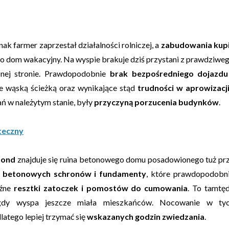
nak farmer zaprzestał działalności rolniczej, a
zabudowania kupi
ako dom wakacyjny. Na wyspie brakuje dziś przystani z prawdziwe
cnej stronie. Prawdopodobnie
brak bezpośredniego dojazdu
ie wąską ścieżką oraz wynikające stąd
trudności w aprowizacj
 w należytym stanie, były
przyczyną porzucenia budynków
.
teczny
mond
znajduje się ruina betonowego domu posadowionego tuż pr
i betonowych schronów i fundamenty
, które prawdopodobn
aźne
resztki zatoczek i pomostów do cumowania
. To tamtę
 gdy wyspa jeszcze miała mieszkańców. Nocowanie w ty
atego lepiej trzymać się
wskazanych godzin zwiedzania
.