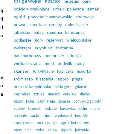
druga wojna
kościół
muzeum
park
kościoły drewniane
urbex
polecane
zamek
ją
ogród
powstanie warszawskie
chorwacja
ej
orawa
cmentarz
czechy
dolnośląskie
e
i
lubelskie
pałac
rumunia
konstanca
no
podlaskie
góry
rezerwat
wielkopolskie
zwierzęta
edynburg
fontanna
park narodowy
pomorskie
szkocja
wielka brytania
most
podwilk
ruiny
skansen
fortyfikacje
kapliczka
majorka
ne
trójmiasto
hiszpania
jezioro
praga
co
puszcza kampinoska
babia góra
gdańsk
 a
kazimierz
sztuka
unesco
cerkiew
duchy
głazy
kolej
palmiarnia
pisarze
pomnik przyrody
sudety
łazienki
łódzkie
bacówka
lublin
mural
podhale
sanktuarium
wodospad
beskidy
karkonosze
motoryzacja
ogród botaniczny
ołomuniec
rzeka
zalew
śląskie
jedzenie