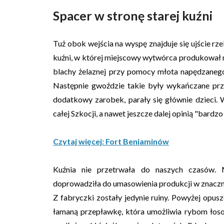
Spacer w stronę starej kuźni
Tuż obok wejścia na wyspę znajduje się ujście rz
kuźni, w której miejscowy wytwórca produkował 
blachy żelaznej przy pomocy młota napędzaneg
Następnie gwoździe takie były wykańczane prze
dodatkowy zarobek, parały się głównie dzieci. W
całej Szkocji, a nawet jeszcze dalej opinią "bardz
Czytaj więcej: Fort Beniaminów
Kuźnia nie przetrwała do naszych czasów. 
doprowadziła do umasowienia produkcji w znaczn
Z fabryczki zostały jedynie ruiny. Powyżej opu
łamaną przepławkę, która umożliwia rybom łosos