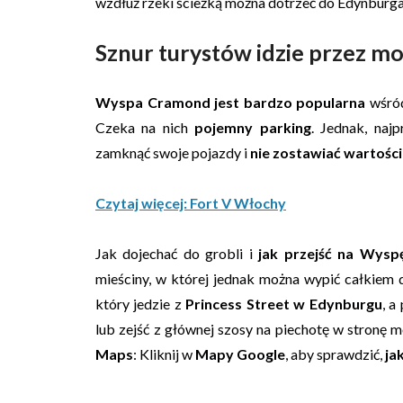
wzdłuż rzeki ścieżką można dotrzeć do Edynburga
Sznur turystów idzie przez m
Wyspa Cramond jest bardzo popularna
wśród
Czeka na nich
pojemny parking
. Jednak, naj
zamknąć swoje pojazdy i
nie zostawiać wartośc
Czytaj więcej: Fort V Włochy
Jak dojechać do grobli i
jak przejść na Wys
mieściny, w której jednak można wypić całkiem
który jedzie z
Princess Street w Edynburgu
, a
lub zejść z głównej szosy na piechotę w stronę mo
Maps
: Kliknij w
Mapy Google
, aby sprawdzić,
ja