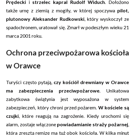
Prędecki
i
strzelec kapral Rudolf Widuch
. Dołożono
także urnę z ziemią z mogiły, w której spoczywa
pilot,
plutonowy Aleksander Rudkowski
, który wyskoczył ze
spadochronem, uratował się. Zmarł w podeszłym wieku 21
marca 2001 roku.
Ochrona przeciwpożarowa kościoła
w Orawce
Turyści często pytają,
czy kościół drewniany w Orawce
ma zabezpieczenia przeciwpożarowe
. Unikatowa
zabytkowa świątynia jest wyposażona w system
zabezpieczeń, który chroni przed pożarem.
W kościele są
czujki
, które reagują na zagrożenie. Kiedy urochomi się
alarm, zostaje włączone
powiadamianie straży pożarnej
,
która zresztą remizę ma tuż obok kościoła. W kilka minut