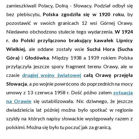
zamieszkiwali Polacy, Dolną - Słowacy. Podział odbył się
bez plebiscytu,
Polska zgodziła się w 1920 roku
, by
pozostawić w swoich granicach 12 wsi Górnej Orawy.
Niedawno obchodzono stulecie tego wydarzenia.
W 1924
r. do Polski przyłączono brakujący kawałek Lipnicy
Wielkiej,
ale oddane zostały wsie
Suchá Hora (Sucha
Góra)
i
Głodówka
. Między 1938 a 1939 rokiem Polska
przyłączyła jeszcze spory fragment terenu Orawy, ale w
czasie
drugiej wojny światowej
całą Orawę przejęła
Słowacja
, a po wojnie powrócono do poprzednich na mocy
umowy z 13 czerwca 1958 r. Dość późno zatem
sytuacja
na Orawie
się ustabilizowała. Nic dziwnego, że jeszcze
dwiadzieścia lat później można było spotkać w regionie
szyldy na których napisy słowackie występowały razem z
polskimi. Można się było tu poczuć jak za granicą.