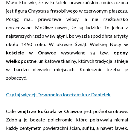
Mało kto wie, że w kościele orawczańskim umieszczona
jest figura Chrystusa frasobliwego w czerwonym płaszczu.
Posąg ma... prawdziwe włosy, a nie rzeźbiarsko
opracowane. Możliwe nawet, że są ludzkie. To jedna z
najstarszych rzeźb w świątyni, bo wyszła spod dłuta artysty
około 1490 roku. W okresie Świąt Wielkiej Nocy
w
kościele w Orawce
wystawiane są tzw.
opony
wielkopostne
, unikatowe tkaniny, których tradycja istnieje
w bardzo niewielu miejscach. Koniecznie trzeba je
zobaczyć.
Czytaj więcej: Dzwonnica loretańska z Danielek
Całe
wnętrze kościoła w Orawce
jest późnobarokowe.
Zdobią je bogate polichromie, które pokrywają niemal
każdy centymetr powierzchni ścian, sufitu, a nawet ławek.