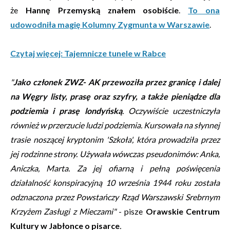
że
Hannę Przemyską znałem osobiście
.
To ona
udowodniła magię Kolumny Zygmunta w Warszawie
.
Czytaj więcej: Tajemnicze tunele w Rabce
"
Jako członek ZWZ- AK przewoziła przez granicę i dalej
na Węgry listy, prasę oraz szyfry, a także pieniądze dla
podziemia i prasę londyńską
. Oczywiście uczestniczyła
również w przerzucie ludzi podziemia. Kursowała na słynnej
trasie noszącej kryptonim 'Szkoła', która prowadziła przez
jej rodzinne strony. Używała wówczas pseudonimów: Anka,
Aniczka, Marta. Za jej ofiarną i pełną poświęcenia
działalność konspiracyjną 10 września 1944 roku została
odznaczona przez Powstańczy Rząd Warszawski Srebrnym
Krzyżem Zasługi z Mieczami"
- pisze
Orawskie Centrum
Kultury w Jabłonce o pisarce
.