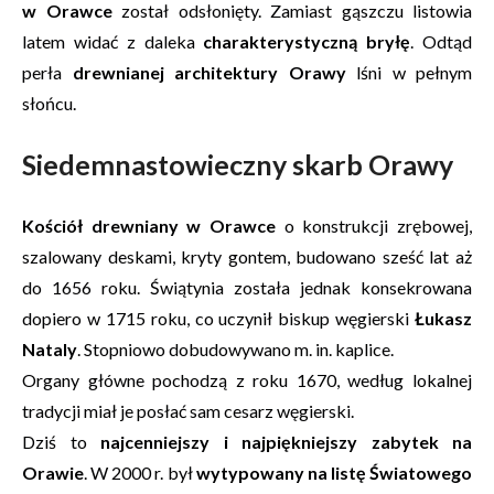
w Orawce
został odsłonięty. Zamiast gąszczu listowia
latem widać z daleka
charakterystyczną bryłę
. Odtąd
perła
drewnianej architektury Orawy
lśni w pełnym
słońcu.
Siedemnastowieczny skarb Orawy
Kościół drewniany w Orawce
o konstrukcji zrębowej,
szalowany deskami, kryty gontem, budowano sześć lat aż
do 1656 roku. Świątynia została jednak konsekrowana
dopiero w 1715 roku, co uczynił biskup węgierski
Łukasz
Nataly
. Stopniowo dobudowywano m. in. kaplice.
Organy główne pochodzą z roku 1670, według lokalnej
tradycji miał je posłać sam cesarz węgierski.
Dziś to
najcenniejszy i najpiękniejszy zabytek na
Orawie
. W 2000 r. był
wytypowany na listę Światowego