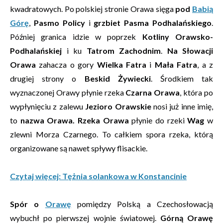
kwadratowych. Po polskiej stronie Orawa sięga
pod
Babią
Górę
,
Pasmo Policy
i
grzbiet Pasma Podhalańskiego
.
Później granica idzie w poprzek
Kotliny Orawsko-
Podhalańskiej
i ku
Tatrom Zachodnim
.
Na Słowacji
Orawa
zahacza o gory
Wielka Fatra
i
Mała Fatra
, a z
drugiej strony o
Beskid Żywiecki
. Środkiem tak
wyznaczonej Orawy płynie rzeka
Czarna Orawa
, która po
wypłynięciu z zalewu
Jezioro Orawskie
nosi już inne imię,
to
nazwa Orawa. Rzeka Orawa
płynie do rzeki
Wag
w
zlewni Morza Czarnego. To całkiem spora rzeka, którą
organizowane są nawet spływy flisackie.
Czytaj więcej: Tężnia solankowa w Konstancinie
Spór o
Orawę
pomiędzy Polską a Czechosłowacją
wybuchł po pierwszej wojnie światowej.
Górną Orawę