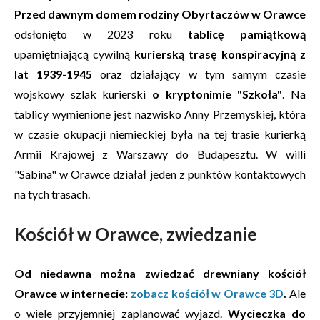
Przed dawnym domem rodziny Obyrtaczów w Orawce
odsłonięto w 2023 roku
tablicę pamiątkową
upamiętniającą cywilną
kurierską trasę konspiracyjną z
lat 1939-1945
oraz działający w tym samym czasie
wojskowy szlak kurierski
o kryptonimie "Szkoła"
. Na
tablicy wymienione jest nazwisko Anny Przemyskiej, która
w czasie okupacji niemieckiej była na tej trasie kurierką
Armii Krajowej z Warszawy do Budapesztu. W willi
"Sabina" w Orawce działał jeden z punktów kontaktowych
na tych trasach.
Kościół w Orawce, zwiedzanie
Od niedawna można zwiedzać drewniany kościół
Orawce w internecie:
zobacz kościół w Orawce 3D
.
Ale
o wiele przyjemniej zaplanować wyjazd.
Wycieczka do