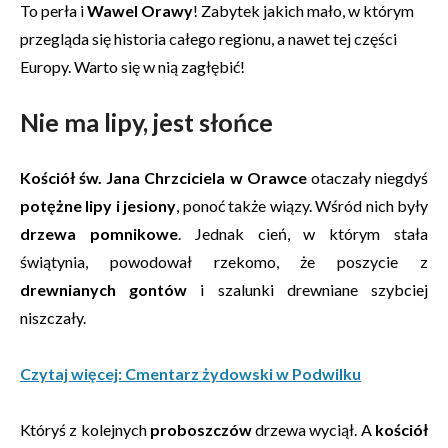
To perła i
Wawel Orawy
! Zabytek jakich mało, w którym
przegląda się historia całego regionu, a nawet tej części
Europy. Warto się w nią zagłębić!
Nie ma lipy, jest słońce
Kościół św. Jana Chrzciciela w Orawce
otaczały niegdyś
potężne lipy i jesiony
, ponoć także wiązy. Wśród nich były
drzewa pomnikowe
. Jednak cień, w którym stała
świątynia, powodował rzekomo, że poszycie z
drewnianych gontów
i szalunki drewniane szybciej
niszczały.
Czytaj więcej: Cmentarz żydowski w Podwilku
Któryś z kolejnych
proboszczów
drzewa wyciął. A
kościół