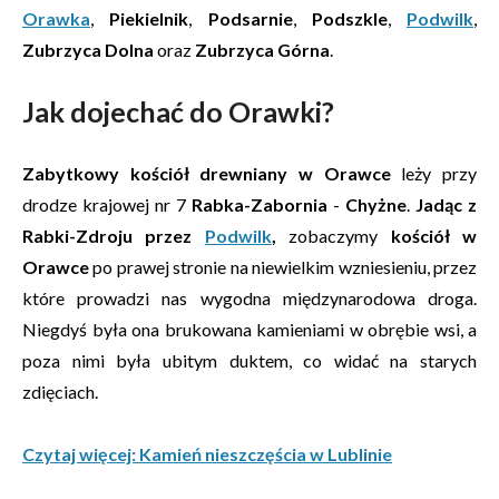
Orawka
,
Piekielnik
,
Podsarnie
,
Podszkle
,
Podwilk
,
Zubrzyca Dolna
oraz
Zubrzyca Górna
.
Jak dojechać do Orawki?
Zabytkowy kościół drewniany w Orawce
leży przy
drodze krajowej nr 7
Rabka-Zabornia
-
Chyżne
.
Jadąc z
Rabki-Zdroju przez
Podwilk
,
zobaczymy
kościół w
Orawce
po prawej stronie na niewielkim wzniesieniu, przez
które prowadzi nas wygodna międzynarodowa droga.
Niegdyś była ona brukowana kamieniami w obrębie wsi, a
poza nimi była ubitym duktem, co widać na starych
zdięciach.
Czytaj więcej: Kamień nieszczęścia w Lublinie