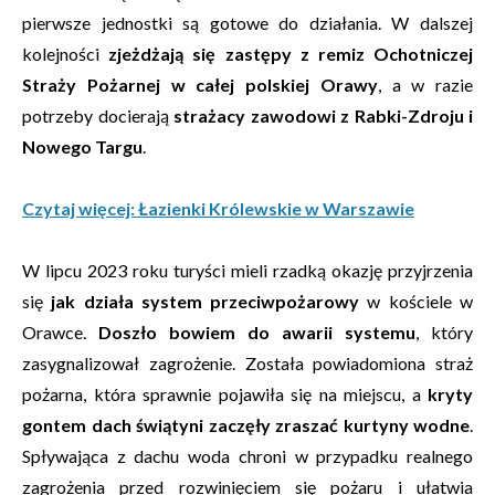
pierwsze jednostki są gotowe do działania. W dalszej
kolejności
zjeżdżają się zastępy z remiz Ochotniczej
Straży Pożarnej w całej polskiej Orawy
, a w razie
potrzeby docierają
strażacy zawodowi z Rabki-Zdroju i
Nowego Targu
.
Czytaj więcej: Łazienki Królewskie w Warszawie
W lipcu 2023 roku turyści mieli rzadką okazję przyjrzenia
się
jak działa system przeciwpożarowy
w kościele w
Orawce.
Doszło bowiem do awarii systemu
, który
zasygnalizował zagrożenie. Została powiadomiona straż
pożarna, która sprawnie pojawiła się na miejscu, a
kryty
gontem dach świątyni zaczęły zraszać kurtyny wodne
.
Spływająca z dachu woda chroni w przypadku realnego
zagrożenia przed rozwinięciem się pożaru i ułatwia