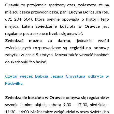
Orawki
to przyjemnie spędzony czas, zwłaszcza, że na
miejscu czeka przewodniczka, pani
Lucyna Borczuch
(tel.
691 204 504), która pięknie opowiada o historii tego
miejsca. Latem
zwiedzanie kościoła w Orawce
jest
regularne, poza sezonem trzeba się umawiać.
Zwiedzać można za darmo
, jednakże wśród
zwiedzających rozprowadzane są
cegiełki na odnowę
zabytku w cenie 5 złotych. Można także wrzucić banknot
do skarbonki "co łaska".
Czytaj więcej: Babcia Jezusa Chrystusa odkryta w
Podwilku
Zwiedzanie kościoła w Orawce
odbywa się regularnie w
sezonie letnim: piątek, sobota 9:30 - 17:30, niedziela -
11:30 - 16:00. Można także wziąć udział w mszy świętej, bo