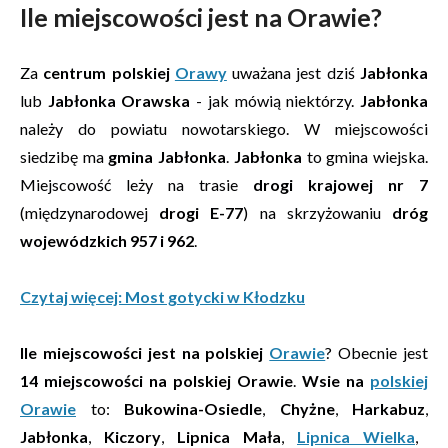
Ile miejscowości jest na Orawie?
Za
centrum polskiej
Orawy
uważana jest dziś
Jabłonka
lub
Jabłonka Orawska
- jak mówią niektórzy.
Jabłonka
należy do powiatu nowotarskiego. W miejscowości
siedzibę ma
gmina Jabłonka
.
Jabłonka
to gmina wiejska.
Miejscowość leży na trasie
drogi krajowej nr 7
(międzynarodowej
drogi E-77
) na skrzyżowaniu
dróg
wojewódzkich 957 i 962
.
Czytaj więcej: Most gotycki w Kłodzku
Ile miejscowości jest na polskiej
Orawie
? Obecnie jest
14 miejscowości na polskiej Orawie
.
Wsie na
polskiej
Orawie
to:
Bukowina-Osiedle
,
Chyżne
,
Harkabuz
,
Jabłonka
,
Kiczory
,
Lipnica Mała
,
Lipnica Wielka
,