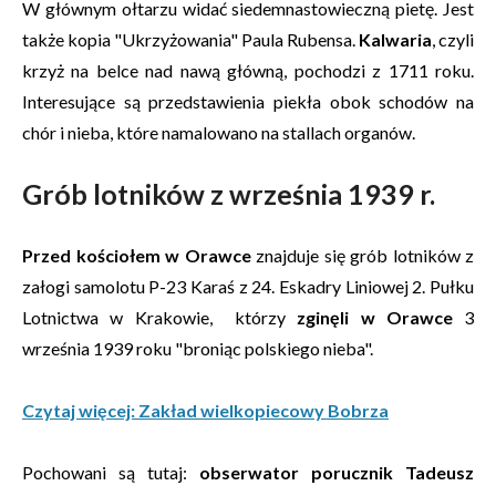
W głównym ołtarzu widać siedemnastowieczną pietę. Jest
także kopia "Ukrzyżowania" Paula Rubensa.
Kalwaria
, czyli
krzyż na belce nad nawą główną, pochodzi z 1711 roku.
Interesujące są przedstawienia piekła obok schodów na
chór i nieba, które namalowano na stallach organów.
Grób lotników z września 1939 r.
Przed kościołem w Orawce
znajduje się grób lotników z
załogi samolotu P-23 Karaś z 24. Eskadry Liniowej 2. Pułku
Lotnictwa w Krakowie, którzy
zginęli w Orawce
3
września 1939 roku "broniąc polskiego nieba".
Czytaj więcej: Zakład wielkopiecowy Bobrza
Pochowani są tutaj:
obserwator porucznik Tadeusz