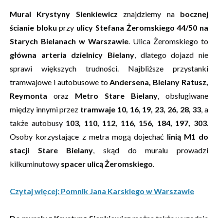
Mural Krystyny Sienkiewicz
znajdziemy na
bocznej
ścianie bloku
przy
ulicy Stefana Żeromskiego 44/50 na
Starych Bielanach w Warszawie
. Ulica Żeromskiego to
główna arteria dzielnicy Bielany
, dlatego dojazd nie
sprawi większych trudności. Najbliższe przystanki
tramwajowe i autobusowe to
Andersena, Bielany Ratusz,
Reymonta
oraz
Metro Stare Bielany
, obsługiwane
między innymi przez
tramwaje 10, 16, 19, 23, 26, 28, 33
, a
także autobusy
103, 110, 112, 116, 156, 184, 197, 303
.
Osoby korzystające z metra mogą dojechać
linią M1 do
stacji Stare Bielany
, skąd do muralu prowadzi
kilkuminutowy
spacer ulicą Żeromskiego
.
Czytaj więcej: Pomnik Jana Karskiego w Warszawie