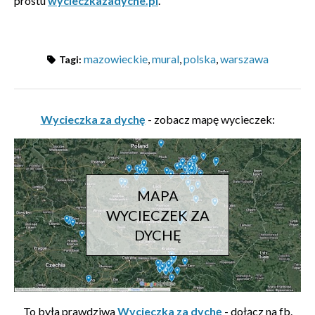
prostu
wycieczkazadyche.pl
.
mazowieckie
,
mural
,
polska
,
warszawa
Tagi:
Wycieczka za dychę
- zobacz mapę wycieczek:
MAPA
WYCIECZEK ZA
DYCHĘ
To była prawdziwa
Wycieczka za dychę
- dołącz na fb.