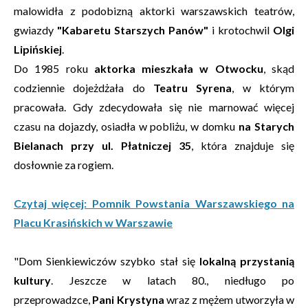
malowidła z podobizną aktorki warszawskich teatrów,
gwiazdy
"Kabaretu Starszych Panów"
i krotochwil
Olgi
Lipińskiej
.
Do 1985 roku
aktorka mieszkała w Otwocku
, skąd
codziennie dojeżdżała do
Teatru Syrena
, w którym
pracowała. Gdy zdecydowała się nie marnować więcej
czasu na dojazdy, osiadła w pobliżu, w domku
na Starych
Bielanach przy ul. Płatniczej 35
, która znajduje się
dosłownie za rogiem.
Czytaj więcej: Pomnik Powstania Warszawskiego na
Placu Krasińskich w Warszawie
"Dom Sienkiewiczów szybko stał się
lokalną przystanią
kultury
. Jeszcze w latach 80., niedługo po
przeprowadzce,
Pani Krystyna
wraz z mężem utworzyła w