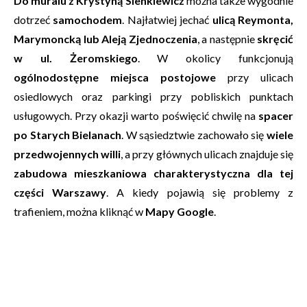
Do muralu z Krystyną Sienkiewicz
można także wygodnie
dotrzeć
samochodem
. Najłatwiej jechać
ulicą Reymonta,
Marymoncką lub Aleją Zjednoczenia
, a następnie
skręcić
w ul. Żeromskiego
. W okolicy funkcjonują
ogólnodostępne miejsca postojowe
przy ulicach
osiedlowych oraz parkingi przy pobliskich punktach
usługowych. Przy okazji warto poświęcić chwilę na
spacer
po Starych Bielanach
. W sąsiedztwie zachowało się
wiele
przedwojennych willi
, a przy głównych ulicach znajduje się
zabudowa mieszkaniowa charakterystyczna dla tej
części Warszawy
. A kiedy pojawią się problemy z
trafieniem, można kliknąć w
Mapy Google
.