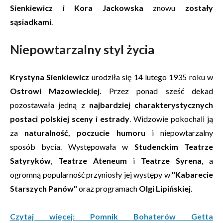
Sienkiewicz i Kora Jackowska
znowu
zostały
sąsiadkami
.
Niepowtarzalny styl życia
Krystyna Sienkiewicz
urodziła się 14 lutego 1935 roku w
Ostrowi Mazowieckiej
. Przez ponad sześć dekad
pozostawała jedną z
najbardziej charakterystycznych
postaci polskiej sceny i estrady
. Widzowie pokochali ją
za
naturalność, poczucie humoru
i niepowtarzalny
sposób bycia. Występowała w
Studenckim Teatrze
Satyryków
,
Teatrze Ateneum
i
Teatrze Syrena
, a
ogromną popularność przyniosły jej występy w
"Kabarecie
Starszych Panów"
oraz programach
Olgi Lipińskiej
.
Czytaj więcej: Pomnik Bohaterów Getta