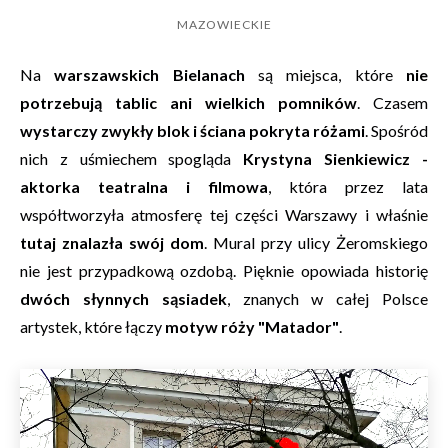
MAZOWIECKIE
Na
warszawskich Bielanach
są miejsca, które
nie
potrzebują tablic ani wielkich pomników
. Czasem
wystarczy zwykły blok i ściana pokryta różami
. Spośród
nich z uśmiechem spogląda
Krystyna Sienkiewicz -
aktorka teatralna i filmowa
, która przez lata
współtworzyła atmosferę tej części Warszawy i właśnie
tutaj znalazła swój dom
. Mural przy ulicy Żeromskiego
nie jest przypadkową ozdobą. Pięknie opowiada historię
dwóch słynnych sąsiadek
, znanych w całej Polsce
artystek, które łączy
motyw róży "Matador"
.