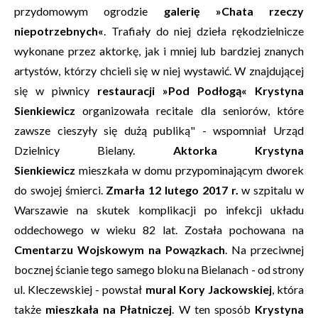
przydomowym ogrodzie
galerię »Chata rzeczy
niepotrzebnych«
. Trafiały do niej dzieła rękodzielnicze
wykonane przez aktorkę, jak i mniej lub bardziej znanych
artystów, którzy chcieli się w niej wystawić. W znajdującej
się w piwnicy
restauracji »Pod Podłogą«
Krystyna
Sienkiewicz
organizowała recitale dla seniorów, które
zawsze cieszyły się dużą publiką" - wspomniał Urząd
Dzielnicy Bielany.
Aktorka Krystyna
Sienkiewicz
mieszkała w domu przypominającym dworek
do swojej śmierci.
Zmarła 12 lutego 2017 r.
w szpitalu w
Warszawie na skutek komplikacji po infekcji układu
oddechowego w wieku 82 lat. Została pochowana na
Cmentarzu Wojskowym na Powązkach
. Na przeciwnej
bocznej ścianie tego samego bloku na Bielanach - od strony
ul. Kleczewskiej - powstał
mural Kory Jackowskiej
, która
także
mieszkała na Płatniczej
. W ten sposób
Krystyna