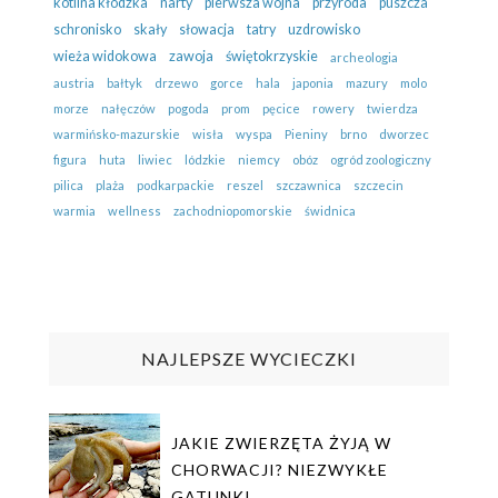
kotlina kłodzka
narty
pierwsza wojna
przyroda
puszcza
schronisko
skały
słowacja
tatry
uzdrowisko
wieża widokowa
zawoja
świętokrzyskie
archeologia
austria
bałtyk
drzewo
gorce
hala
japonia
mazury
molo
morze
nałęczów
pogoda
prom
pęcice
rowery
twierdza
warmińsko-mazurskie
wisła
wyspa
Pieniny
brno
dworzec
figura
huta
liwiec
lódzkie
niemcy
obóz
ogród zoologiczny
pilica
plaża
podkarpackie
reszel
szczawnica
szczecin
warmia
wellness
zachodniopomorskie
świdnica
NAJLEPSZE WYCIECZKI
JAKIE ZWIERZĘTA ŻYJĄ W
CHORWACJI? NIEZWYKŁE
GATUNKI