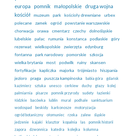
europa
pomnik
małopolskie
druga wojna
kościół
muzeum
park
kościoły drewniane
urbex
polecane
zamek
ogród
powstanie warszawskie
chorwacja
orawa
cmentarz
czechy
dolnośląskie
lubelskie
pałac
rumunia
konstanca
podlaskie
góry
rezerwat
wielkopolskie
zwierzęta
edynburg
fontanna
park narodowy
pomorskie
szkocja
wielka brytania
most
podwilk
ruiny
skansen
fortyfikacje
kapliczka
majorka
trójmiasto
hiszpania
jezioro
praga
puszcza kampinoska
babia góra
gdańsk
kazimierz
sztuka
unesco
cerkiew
duchy
głazy
kolej
palmiarnia
pisarze
pomnik przyrody
sudety
łazienki
łódzkie
bacówka
lublin
mural
podhale
sanktuarium
wodospad
beskidy
karkonosze
motoryzacja
ogród botaniczny
ołomuniec
rzeka
zalew
śląskie
jedzenie
kajaki
klasztor
kopalnia
las
pomnik historii
zapora
dzwonnica
katedra
kolejka
kolumna