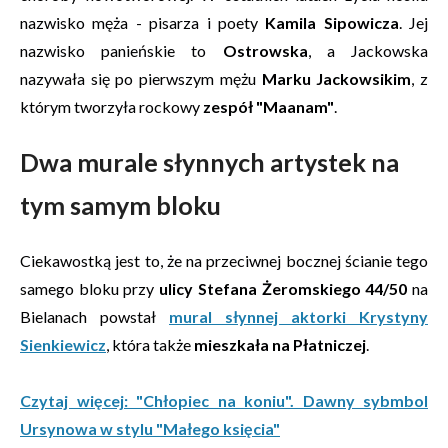
nazwisko męża - pisarza i poety
Kamila Sipowicza
. Jej
nazwisko panieńskie to
Ostrowska
, a Jackowska
nazywała się po pierwszym mężu
Marku Jackowsikim
, z
którym tworzyła rockowy
zespół "Maanam"
.
Dwa murale słynnych artystek na
tym samym bloku
Ciekawostką jest to, że na przeciwnej bocznej ścianie tego
samego bloku przy
ulicy Stefana Żeromskiego 44/50
na
Bielanach powstał
mural słynnej aktorki Krystyny
Sienkiewicz
, która także
mieszkała na Płatniczej
.
Czytaj więcej: "Chłopiec na koniu". Dawny sybmbol
Ursynowa w stylu "Małego księcia"