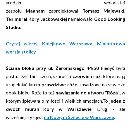
urodzin wokalistki
zespołu
Maanam
zaprojektował
Tomasz Majewski
.
Ten
mural Kory Jackowskiej
namalowało
Good Looking
Studio
.
Czytaj więcej: Kolejkowo Warszawa. Miniaturowa
wersja stolicy
Ściana bloku przy ul. Żeromskiego 44/50
kiedyś była
pusta. Dziś biel, czerń, szarość i
czerwień róż
, które mają
uzupełniać latem
prawdziwe róże
, zasadzone na skwerze
obok bloku. Róże to też
nawiązanie do utworu "Róża"
, w
którym śpiewała o miłości i wielkich emocjach.To
jeden z
dwóch murali Kory w Warszawie
. Drugi - ale
wcześniejszy - jest
na Nowym Świecie w Warszawie
.