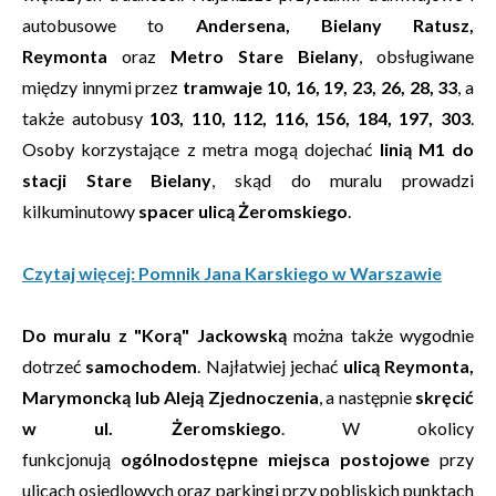
autobusowe to
Andersena, Bielany Ratusz,
Reymonta
oraz
Metro Stare Bielany
, obsługiwane
między innymi przez
tramwaje 10, 16, 19, 23, 26, 28, 33
, a
także autobusy
103, 110, 112, 116, 156, 184, 197, 303
.
Osoby korzystające z metra mogą dojechać
linią M1 do
stacji Stare Bielany
, skąd do muralu prowadzi
kilkuminutowy
spacer ulicą Żeromskiego
.
Czytaj więcej: Pomnik Jana Karskiego w Warszawie
Do muralu z "Korą" Jackowską
można także wygodnie
dotrzeć
samochodem
. Najłatwiej jechać
ulicą Reymonta,
Marymoncką lub Aleją Zjednoczenia
, a następnie
skręcić
w ul. Żeromskiego
. W okolicy
funkcjonują
ogólnodostępne miejsca postojowe
przy
ulicach osiedlowych oraz parkingi przy pobliskich punktach