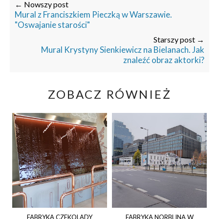
← Nowszy post
Mural z Franciszkiem Pieczką w Warszawie.
"Oswajanie starości"
Starszy post →
Mural Krystyny Sienkiewicz na Bielanach. Jak
znaleźć obraz aktorki?
ZOBACZ RÓWNIEŻ
FABRYKA CZEKOLADY
FABRYKA NORBLINA W