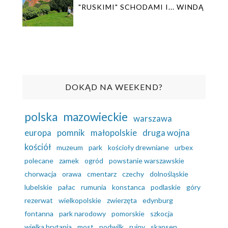
"RUSKIMI" SCHODAMI I... WINDĄ
DOKĄD NA WEEKEND?
polska
mazowieckie
warszawa
europa
pomnik
małopolskie
druga wojna
kościół
muzeum
park
kościoły drewniane
urbex
polecane
zamek
ogród
powstanie warszawskie
chorwacja
orawa
cmentarz
czechy
dolnośląskie
lubelskie
pałac
rumunia
konstanca
podlaskie
góry
rezerwat
wielkopolskie
zwierzęta
edynburg
fontanna
park narodowy
pomorskie
szkocja
wielka brytania
most
podwilk
ruiny
skansen