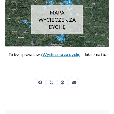
MAPA
WYCIECZEK ZA
DYCHĘ
To była prawdziwa
Wycieczka za dychę
- dołącz na fb.