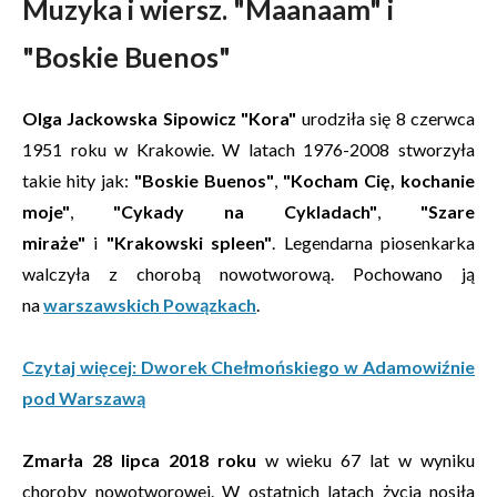
Muzyka i wiersz. "Maanaam" i
"Boskie Buenos"
Olga Jackowska Sipowicz "Kora"
urodziła się 8 czerwca
1951 roku w Krakowie. W latach 1976-2008 stworzyła
takie hity jak:
"Boskie Buenos"
,
"Kocham Cię, kochanie
moje"
,
"Cykady na Cykladach"
,
"Szare
miraże"
i
"Krakowski spleen"
. Legendarna piosenkarka
walczyła z chorobą nowotworową. Pochowano ją
na
warszawskich Powązkach
.
Czytaj więcej: Dworek Chełmońskiego w Adamowiźnie
pod Warszawą
Zmarła 28 lipca 2018 roku
w wieku 67 lat w wyniku
choroby nowotworowej. W ostatnich latach życia nosiła