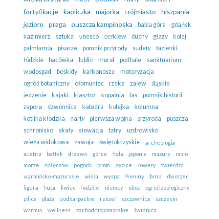
fortyfikacje
kapliczka
majorka
trójmiasto
hiszpania
jezioro
praga
puszcza kampinoska
babia góra
gdańsk
kazimierz
sztuka
unesco
cerkiew
duchy
głazy
kolej
palmiarnia
pisarze
pomnik przyrody
sudety
łazienki
łódzkie
bacówka
lublin
mural
podhale
sanktuarium
wodospad
beskidy
karkonosze
motoryzacja
ogród botaniczny
ołomuniec
rzeka
zalew
śląskie
jedzenie
kajaki
klasztor
kopalnia
las
pomnik historii
zapora
dzwonnica
katedra
kolejka
kolumna
kotlina kłodzka
narty
pierwsza wojna
przyroda
puszcza
schronisko
skały
słowacja
tatry
uzdrowisko
wieża widokowa
zawoja
świętokrzyskie
archeologia
austria
bałtyk
drzewo
gorce
hala
japonia
mazury
molo
morze
nałęczów
pogoda
prom
pęcice
rowery
twierdza
warmińsko-mazurskie
wisła
wyspa
Pieniny
brno
dworzec
figura
huta
liwiec
lódzkie
niemcy
obóz
ogród zoologiczny
pilica
plaża
podkarpackie
reszel
szczawnica
szczecin
warmia
wellness
zachodniopomorskie
świdnica