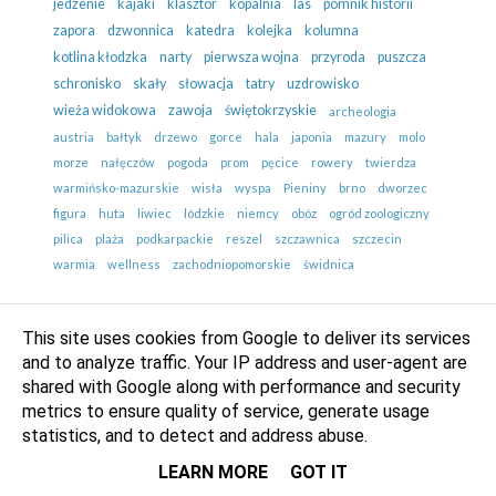
jedzenie
kajaki
klasztor
kopalnia
las
pomnik historii
zapora
dzwonnica
katedra
kolejka
kolumna
kotlina kłodzka
narty
pierwsza wojna
przyroda
puszcza
schronisko
skały
słowacja
tatry
uzdrowisko
wieża widokowa
zawoja
świętokrzyskie
archeologia
austria
bałtyk
drzewo
gorce
hala
japonia
mazury
molo
morze
nałęczów
pogoda
prom
pęcice
rowery
twierdza
warmińsko-mazurskie
wisła
wyspa
Pieniny
brno
dworzec
figura
huta
liwiec
lódzkie
niemcy
obóz
ogród zoologiczny
pilica
plaża
podkarpackie
reszel
szczawnica
szczecin
warmia
wellness
zachodniopomorskie
świdnica
This site uses cookies from Google to deliver its services
and to analyze traffic. Your IP address and user-agent are
shared with Google along with performance and security
NAJLEPSZE WYCIECZKI
metrics to ensure quality of service, generate usage
statistics, and to detect and address abuse.
LEARN MORE
GOT IT
JAKIE ZWIERZĘTA ŻYJĄ W