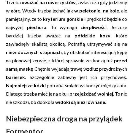
Trzeba
uważać na rowerzystów
, zwłaszcza gdy jedziemy
w górę. Wtedy trzeba jechać
jak w peletonie, na kole
, ale
pamiętajmy, że to
kryterium górskie
i prędkość będzie co
najwyżej
piechura
. To wymaga
cierpliwości
. Jeszcze
bardziej trzeba uważać na
półdzikie kozy
, które
zawładnęły skalistą okolicą. Potrafią utrzymywać się na
niewidocznych stopniach
, by obskubać interesującą kępę
na pionowej zerwie, z której sprawnie zeskoczą tuż
przed
samą maskę
Chętnie wyjadają trawę wzdłuż przydrożnych
barierek
. Szczególnie zabawny jest ich przychówek.
Najmniejsze kózki
potrafią śmiało wskoczyć między auta.
Dlatego trzeba mieć je na oku i
przejeżdżać wolniej
. To nic
nie szkodzi, bo dookoła
widoki są niezrównane
.
Niebezpieczna droga na przylądek
Formentor