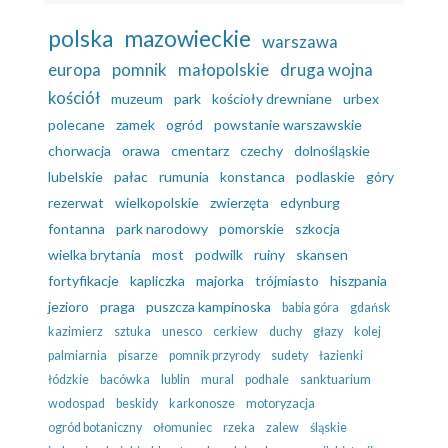
polska
mazowieckie
warszawa
europa
pomnik
małopolskie
druga wojna
kościół
muzeum
park
kościoły drewniane
urbex
polecane
zamek
ogród
powstanie warszawskie
chorwacja
orawa
cmentarz
czechy
dolnośląskie
lubelskie
pałac
rumunia
konstanca
podlaskie
góry
rezerwat
wielkopolskie
zwierzęta
edynburg
fontanna
park narodowy
pomorskie
szkocja
wielka brytania
most
podwilk
ruiny
skansen
fortyfikacje
kapliczka
majorka
trójmiasto
hiszpania
jezioro
praga
puszcza kampinoska
babia góra
gdańsk
kazimierz
sztuka
unesco
cerkiew
duchy
głazy
kolej
palmiarnia
pisarze
pomnik przyrody
sudety
łazienki
łódzkie
bacówka
lublin
mural
podhale
sanktuarium
wodospad
beskidy
karkonosze
motoryzacja
ogród botaniczny
ołomuniec
rzeka
zalew
śląskie