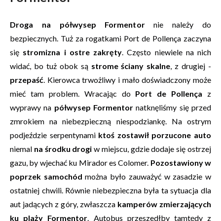
Droga na półwysep Formentor
nie należy do
bezpiecznych. Tuż za rogatkami Port de Pollença zaczyna
się
stromizna i ostre zakręty
. Często niewiele na nich
widać, bo tuż obok są
strome ściany skalne
, z drugiej -
przepaść
. Kierowca trwożliwy i mało doświadczony może
mieć tam problem. Wracając do
Port de Pollença
z
wyprawy na
półwysep Formentor
natknęliśmy się przed
zmrokiem na niebezpieczną niespodziankę. Na ostrym
podjeździe serpentynami
ktoś zostawił porzucone auto
niemal
na środku drogi
w miejscu, gdzie dodaje się ostrzej
gazu, by wjechać ku Mirador es Colomer.
Pozostawiony w
poprzek samochód
można było zauważyć w zasadzie w
ostatniej chwili. Równie niebezpieczna była ta sytuacja dla
aut jadących z góry, zwłaszcza
kamperów zmierzających
ku plaży Formentor
. Autobus przeszedłby tamtędy z