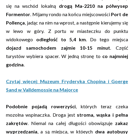
się na wschód lokalną
drogą
Ma-2210
na półwysep
Formentor
. Mijamy rondo na końcu miejscowości
Port de
Pollença
, jadąc na nim na wprost, a następnie kierujemy się
w lewo w góry. Z portu w miasteczku do punktu
widokowego
odległość to 5,4 km
. Do tego miejsca
dojazd samochodem
zajmie 10-15 minut
. Część
turystów wybiera spacer. W jedną stronę to
co najmniej
godzina
.
Czytaj więcej: Muzeum Fryderyka Chopina i Goerge
Sand w Valldemossie na Majorce
Podobnie pojadą rowerzyści
, których teraz czeka
mozolna wspinaczka. Droga jest
stroma, wąska i pełna
zakrętów
. Niemal na całej długości obowiązuje
zakaz
wyprzedzania
, a są miejsca, w któeych
dwa autobusy