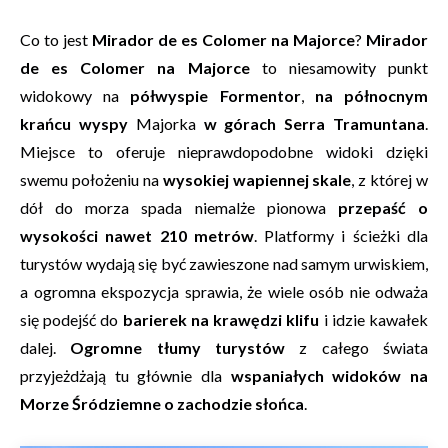
Co to jest
Mirador de es Colomer na Majorce
?
Mirador
de es Colomer na Majorce
to niesamowity punkt
widokowy na
półwyspie Formentor
,
na północnym
krańcu wyspy
Majorka
w górach Serra Tramuntana
.
Miejsce to oferuje nieprawdopodobne widoki dzięki
swemu położeniu na
wysokiej wapiennej skale
, z której w
dół do morza spada niemalże pionowa
przepaść o
wysokości nawet 210 metrów
. Platformy i ścieżki dla
turystów wydają się być zawieszone nad samym urwiskiem,
a ogromna ekspozycja sprawia, że wiele osób nie odważa
się podejść do
barierek na krawędzi klifu
i idzie kawałek
dalej.
Ogromne tłumy turystów
z całego świata
przyjeżdżają tu głównie dla
wspaniałych widoków na
Morze Śródziemne o zachodzie słońca
.