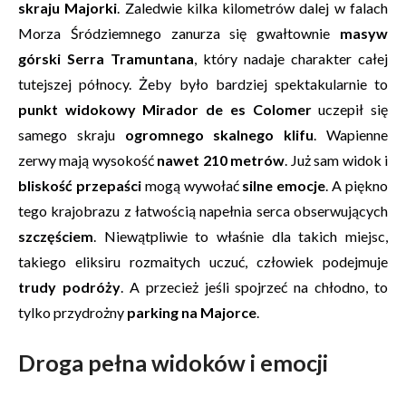
skraju Majorki
. Zaledwie kilka kilometrów dalej w falach
Morza Śródziemnego zanurza się gwałtownie
masyw
górski Serra Tramuntana
, który nadaje charakter całej
tutejszej północy. Żeby było bardziej spektakularnie to
punkt widokowy Mirador de es Colomer
uczepił się
samego skraju
ogromnego skalnego klifu
. Wapienne
zerwy mają wysokość
nawet 210 metrów
. Już sam widok i
bliskość przepaści
mogą wywołać
silne emocje
. A piękno
tego krajobrazu z łatwością napełnia serca obserwujących
szczęściem
. Niewątpliwie to właśnie dla takich miejsc,
takiego eliksiru rozmaitych uczuć, człowiek podejmuje
trudy podróży
. A przecież jeśli spojrzeć na chłodno, to
tylko przydrożny
parking na Majorce
.
Droga pełna widoków i emocji