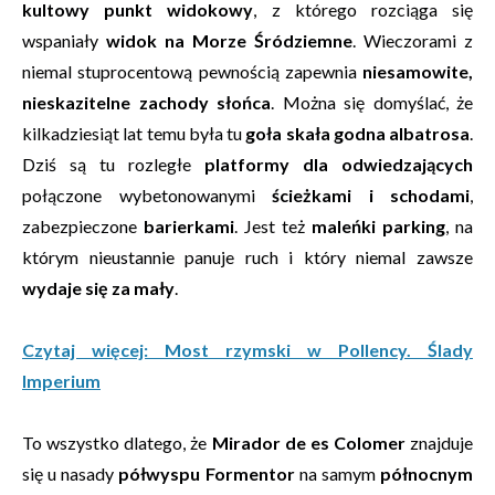
kultowy punkt widokowy
, z którego rozciąga się
wspaniały
widok na Morze Śródziemne
. Wieczorami z
niemal stuprocentową pewnością zapewnia
niesamowite,
nieskazitelne zachody słońca
. Można się domyślać, że
kilkadziesiąt lat temu była tu
goła skała godna albatrosa
.
Dziś są tu rozległe
platformy dla odwiedzających
połączone wybetonowanymi
ścieżkami i schodami
,
zabezpieczone
barierkami
. Jest też
maleńki parking
, na
którym nieustannie panuje ruch i który niemal zawsze
wydaje się za mały
.
Czytaj więcej: Most rzymski w Pollency. Ślady
Imperium
To wszystko dlatego, że
Mirador de es Colomer
znajduje
się u nasady
półwyspu Formentor
na samym
północnym