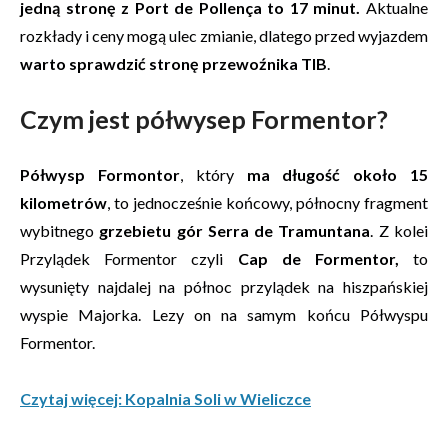
jedną stronę z Port de Pollença to 17 minut
.
Aktualne
rozkłady i ceny mogą ulec zmianie, dlatego przed wyjazdem
warto sprawdzić stronę przewoźnika TIB
.
Czym jest półwysep Formentor?
Półwysp Formontor
, który
ma długość około 15
kilometrów
, to jednocześnie końcowy, północny fragment
wybitnego
grzebietu gór Serra de Tramuntana
. Z kolei
Przylądek Formentor czyli
Cap de Formentor,
to
wysunięty najdalej na północ przylądek na hiszpańskiej
wyspie Majorka. Lezy on na samym końcu Półwyspu
Formentor.
Czytaj więcej: Kopalnia Soli w Wieliczce