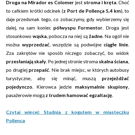
Droga na Mirador es Colomer
jest
stroma i kręta
. Choć
to całkiem krótki odcinek (
z Port de Pollença 5,4 km
), to
daje przedsmak tego, co zobaczymy, gdy wybierzemy się
dalej, na sam koniec
półwyspu Formentor
. Droga jest
stosunkowo
wąska
, pobocza na niej są
żadne
. Na ogół nie
można
wyprzedzać
, wszędzie są podwójne
ciągłe linie
.
Zza zakrętów nie sposób niczego zobaczyć, bo widok
przesłaniają skały
. Po jednej stronie stroma
skalna ściana
,
po drugiej
przepaść
. Nie brak miejsc, w których autobusy
turystyczne, aby się minąć, muszą
przejeżdżać
pojedynczo
. Kierowca jedzie
maksymalnie skupiony
,
pasażerowie mogą
z trudem hamować egzaltację
.
Czytaj więcej: Studnia z kogutem w miasteczku
Pollenca