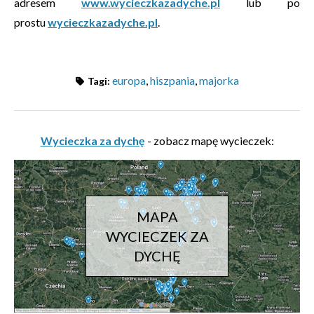
adresem
www.wycieczkazadyche.pl
lub po
prostu
wycieczkazadyche.pl
.
europa
,
hiszpania
,
majorka
Tagi:
Wycieczka za dychę
- zobacz mapę wycieczek:
MAPA
WYCIECZEK ZA
DYCHĘ