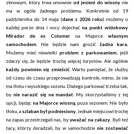
zimowym, który trwa umownie
od jesieni do wiosny
nie
ma w ogóle żadnego problemu. Konkretnie od 19
października do 14 maja (
dane z 2026 roku
) możemy o
każdej porze dnia i nocy dojechać
na punkt widokowy
Mirador de es Colomer
na Majorce
własnym
samochodem
. Nie będzie nam grozić
żadna kara
.
Możemy mieć niewielki
problem z parkowaniem
, jeśli
zdarzy się, że będzie trochę więcej turystów. Ale ogólnie
każdy powinien się zmieścić
. Warto pamiętać, że służby
od czasu do czasu przeprowadzają kontrole, mimo, że nie
ma tłoku i wysokiego sezonu. Dlatego parkować trzeba tak,
by
nie narazić się na mandat
. My skorzystaliśmy z tej
opcji, będąc
na Majorce wiosną
, poza sezonem. Nie było
tłoku, a
szlaban był podniesiony
. Jednak miejscowi trochę
na zapas przestrzegali nas, by
uważać na zakazy
. Byli też
tacy, którzy doradzali, by w samochodzie
nie zostawiać