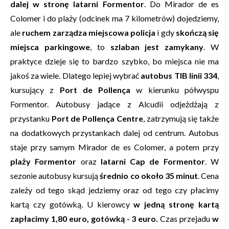
dalej w stronę latarni Formentor
. Do Mirador de es
Colomer i do plaży (odcinek ma 7 kilometrów) dojedziemy,
ale
ruchem zarządza miejscowa policja
i gdy
skończą się
miejsca parkingowe
, to
szlaban jest zamykany
. W
praktyce dzieje się to bardzo szybko, bo miejsca nie ma
jakoś za wiele. Dlatego lepiej wybrać
autobus TIB linii 334
,
kursujący z
Port de Pollença
w kierunku półwyspu
Formentor. Autobusy jadące z Alcudii odjeżdżają z
przystanku
Port de Pollença Centre
, zatrzymują się także
na dodatkowych przystankach dalej od centrum. Autobus
staje przy samym Mirador de es Colomer, a potem przy
plaży Formentor
oraz
latarni Cap de Formentor
. W
sezonie autobusy kursują
średnio co około 35 minut
. Cena
zależy od tego skąd jedziemy oraz od tego czy płacimy
kartą czy gotówką. U kierowcy
w jedną stronę kartą
zapłacimy 1,80 euro, gotówką - 3 euro.
Czas przejadu
w