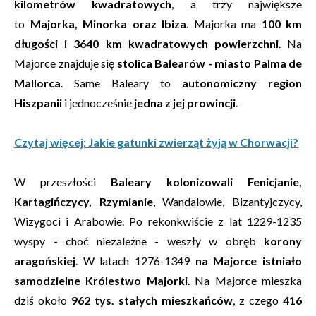
kilometrów kwadratowych
, a trzy największe
to
Majorka, Minorka oraz Ibiza
. Majorka ma
100 km
długości i 3640 km kwadratowych powierzchni
. Na
Majorce znajduje się
stolica Balearów - miasto Palma de
Mallorca
. Same Baleary to
autonomiczny region
Hiszpanii
i jednocześnie
jedna z jej prowincji
.
Czytaj więcej: Jakie gatunki zwierząt żyją w Chorwacji?
W przeszłości
Baleary kolonizowali Fenicjanie,
Kartagińczycy, Rzymianie
, Wandalowie, Bizantyjczycy,
Wizygoci i Arabowie. Po rekonkwiście z lat 1229-1235
wyspy - choć niezależne - weszły w obręb
korony
aragońskiej
. W latach 1276-1349
na Majorce istniało
samodzielne Królestwo Majorki
. Na Majorce mieszka
dziś około
962 tys. stałych mieszkańców
, z czego
416