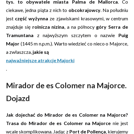
tys. to obywatele miasta Palma de Mallorca
. Co
ciekawe, jedna piąta z nich to
obcokrajowcy
. Na południu
jest
część wyżynna
ze zjawiskami krasowymi, w centrum
znajduje się
rolnicza nizina
, a na północy
góry Serra de
Tramuntana
z najwyższym szczytem o nazwie
Puig
Major
(1445 m n.p.m.). Warto wiedzieć co nieco o Majorce,
a zwłaszcza,
jakie są
najważniejsze atrakcje Majorki
.
Mirador de es Colomer na Majorce.
Dojazd
Jak dojechać do Mirador de es Colomer na Majorce?
Trasa do Mirador de es Colomer na Majorce
nie jest
wcale skomplikowana. Jadąc z
Port de Pollença
, kierujemy