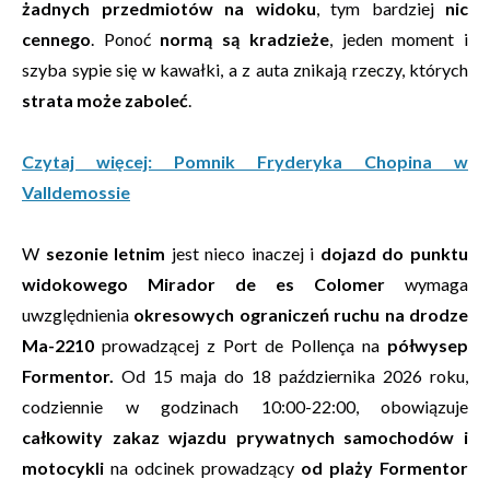
żadnych przedmiotów na widoku
, tym bardziej
nic
cennego
. Ponoć
normą są kradzieże
, jeden moment i
szyba sypie się w kawałki, a z auta znikają rzeczy, których
strata może zaboleć
.
Czytaj więcej: Pomnik Fryderyka Chopina w
Valldemossie
W
sezonie letnim
jest nieco inaczej i
dojazd do punktu
widokowego Mirador de es Colomer
wymaga
uwzględnienia
okresowych ograniczeń ruchu na drodze
Ma-2210
prowadzącej z Port de Pollença na
półwysep
Formentor.
Od 15 maja do 18 października 2026 roku,
codziennie w godzinach 10:00-22:00, obowiązuje
całkowity zakaz wjazdu prywatnych samochodów i
motocykli
na odcinek prowadzący
od plaży Formentor