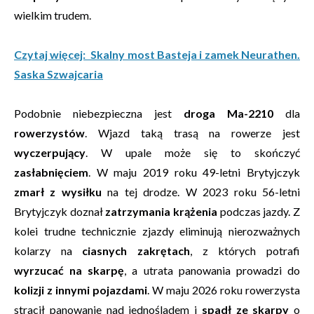
wielkim trudem.
Czytaj więcej: Skalny most Basteja i zamek Neurathen.
Saska Szwajcaria
Podobnie niebezpieczna jest
droga Ma-2210
dla
rowerzystów
. Wjazd taką trasą na rowerze jest
wyczerpujący
. W upale może się to skończyć
zasłabnięciem
. W maju 2019 roku 49-letni Brytyjczyk
zmarł z wysiłku
na tej drodze. W 2023 roku 56-letni
Brytyjczyk doznał
zatrzymania krążenia
podczas jazdy. Z
kolei trudne technicznie zjazdy eliminują nierozważnych
kolarzy na
ciasnych zakrętach
, z których potrafi
wyrzucać na skarpę
, a utrata panowania prowadzi do
kolizji z innymi pojazdami
. W maju 2026 roku rowerzysta
stracił panowanie nad jednośladem i
spadł ze skarpy
o