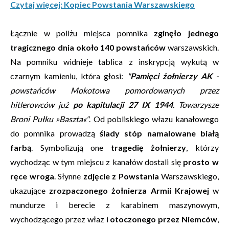
Czytaj więcej: Kopiec Powstania Warszawskiego
Łącznie w poliżu miejsca pomnika
zginęło jednego
tragicznego dnia około 140 powstańców
warszawskich.
Na pomniku widnieje tablica z inskrypcją wykutą w
czarnym kamieniu, która głosi:
"
Pamięci żołnierzy AK
-
powstańców Mokotowa pomordowanych przez
hitlerowców już
po kapitulacji 27 IX 1944
. Towarzysze
Broni Pułku »Baszta«"
. Od pobliskiego włazu kanałowego
do pomnika prowadzą
ślady stóp namalowane białą
farbą
. Symbolizują one
tragedię żołnierzy
, którzy
wychodząc w tym miejscu z kanałów dostali się
prosto w
ręce wroga
. Słynne
zdjęcie z Powstania
Warszawskiego,
ukazujące
zrozpaczonego żołnierza Armii Krajowej
w
mundurze i berecie z karabinem maszynowym,
wychodzącego przez właz i
otoczonego przez Niemców
,