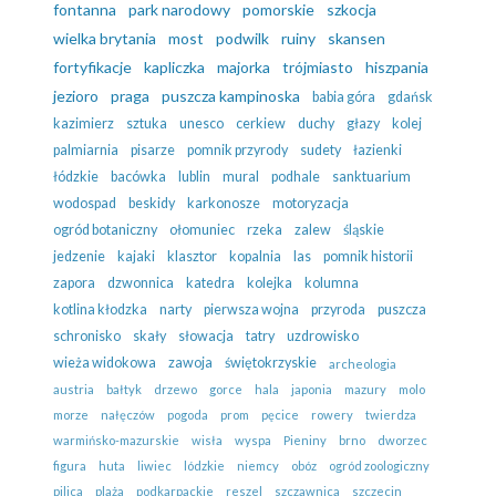
fontanna
park narodowy
pomorskie
szkocja
wielka brytania
most
podwilk
ruiny
skansen
fortyfikacje
kapliczka
majorka
trójmiasto
hiszpania
jezioro
praga
puszcza kampinoska
babia góra
gdańsk
kazimierz
sztuka
unesco
cerkiew
duchy
głazy
kolej
palmiarnia
pisarze
pomnik przyrody
sudety
łazienki
łódzkie
bacówka
lublin
mural
podhale
sanktuarium
wodospad
beskidy
karkonosze
motoryzacja
ogród botaniczny
ołomuniec
rzeka
zalew
śląskie
jedzenie
kajaki
klasztor
kopalnia
las
pomnik historii
zapora
dzwonnica
katedra
kolejka
kolumna
kotlina kłodzka
narty
pierwsza wojna
przyroda
puszcza
schronisko
skały
słowacja
tatry
uzdrowisko
wieża widokowa
zawoja
świętokrzyskie
archeologia
austria
bałtyk
drzewo
gorce
hala
japonia
mazury
molo
morze
nałęczów
pogoda
prom
pęcice
rowery
twierdza
warmińsko-mazurskie
wisła
wyspa
Pieniny
brno
dworzec
figura
huta
liwiec
lódzkie
niemcy
obóz
ogród zoologiczny
pilica
plaża
podkarpackie
reszel
szczawnica
szczecin