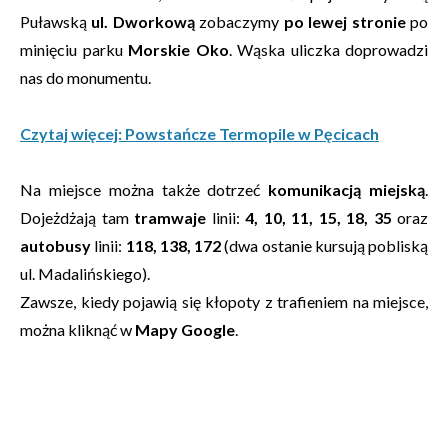
Puławską
ul. Dworkową
zobaczymy
po lewej stronie
po
minięciu parku
Morskie Oko
. Wąska uliczka doprowadzi
nas do monumentu.
Czytaj więcej: Powstańcze Termopile w Pęcicach
Na miejsce można także dotrzeć
komunikacją miejską
.
Dojeżdżają tam
tramwaje
linii:
4, 10, 11, 15, 18, 35
oraz
autobusy
linii:
118, 138, 172
(dwa ostanie kursują pobliską
ul. Madalińskiego).
Zawsze, kiedy pojawią się kłopoty z trafieniem na miejsce,
można kliknąć w
Mapy Google
.