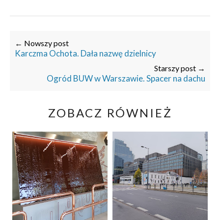
← Nowszy post
Karczma Ochota. Dała nazwę dzielnicy
Starszy post →
Ogród BUW w Warszawie. Spacer na dachu
ZOBACZ RÓWNIEŻ