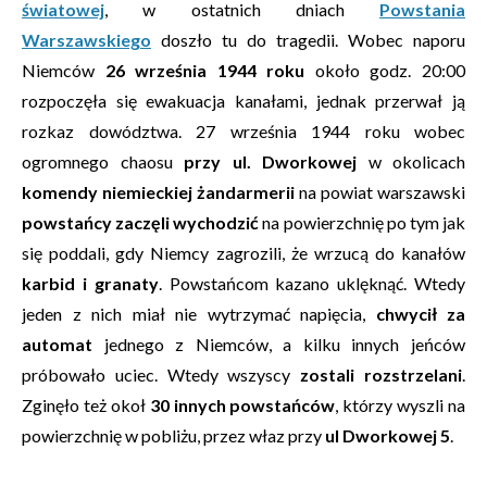
światowej
, w ostatnich dniach
Powstania
Warszawskiego
doszło tu do tragedii. Wobec naporu
Niemców
26 września 1944 roku
około godz. 20:00
rozpoczęła się ewakuacja kanałami, jednak przerwał ją
rozkaz dowództwa. 27 września 1944 roku wobec
ogromnego chaosu
przy ul. Dworkowej
w okolicach
komendy niemieckiej żandarmerii
na powiat warszawski
powstańcy zaczęli wychodzić
na powierzchnię po tym jak
się poddali, gdy Niemcy zagrozili, że wrzucą do kanałów
karbid i granaty
. Powstańcom kazano uklęknąć. Wtedy
jeden z nich miał nie wytrzymać napięcia,
chwycił za
automat
jednego z Niemców, a kilku innych jeńców
próbowało uciec. Wtedy wszyscy
zostali rozstrzelani
.
Zginęło też okoł
30 innych powstańców
, którzy wyszli na
powierzchnię w pobliżu, przez właz przy
ul Dworkowej 5
.