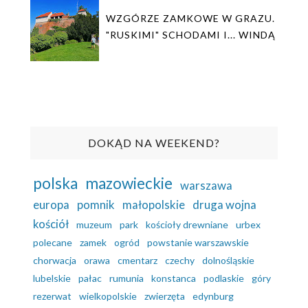
WZGÓRZE ZAMKOWE W GRAZU.
"RUSKIMI" SCHODAMI I... WINDĄ
DOKĄD NA WEEKEND?
polska
mazowieckie
warszawa
europa
pomnik
małopolskie
druga wojna
kościół
muzeum
park
kościoły drewniane
urbex
polecane
zamek
ogród
powstanie warszawskie
chorwacja
orawa
cmentarz
czechy
dolnośląskie
lubelskie
pałac
rumunia
konstanca
podlaskie
góry
rezerwat
wielkopolskie
zwierzęta
edynburg