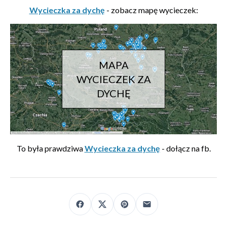
Wycieczka za dychę
- zobacz mapę wycieczek:
MAPA
WYCIECZEK ZA
DYCHĘ
To była prawdziwa
Wycieczka za dychę
- dołącz na fb.