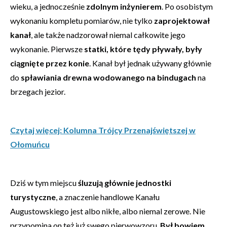
wieku, a jednocześnie
zdolnym inżynierem
. Po osobistym
wykonaniu kompletu pomiarów, nie tylko
zaprojektował
kanał
, ale także nadzorował niemal całkowite jego
wykonanie. Pierwsze
statki, które tędy pływały, były
ciągnięte przez konie
. Kanał był jednak używany głównie
do
spławiania drewna wodowanego na bindugach
na
brzegach jezior.
Czytaj więcej: Kolumna Trójcy Przenajświętszej w
Ołomuńcu
Dziś w tym miejscu
śluzują głównie jednostki
turystyczne
, a znaczenie handlowe Kanału
Augustowskiego jest albo nikłe, albo niemal zerowe. Nie
przypomina on też już swego pierwowzoru.
Był bowiem