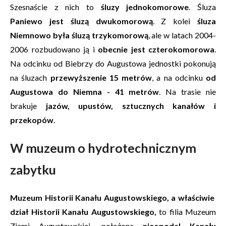
Szesnaście z nich to
śluzy jednokomorowe
. Śluza
Paniewo jest śluzą dwukomorową
. Z kolei
śluza
Niemnowo była śluzą trzykomorową
, ale w latach 2004-
2006 rozbudowano ją i
obecnie jest czterokomorowa
.
Na odcinku od Biebrzy do Augustowa jednostki pokonują
na śluzach
przewyższenie 15 metrów
, a na odcinku
od
Augustowa do Niemna - 41 metrów
. Na trasie nie
brakuje
jazów, upustów, sztucznych kanałów i
przekopów
.
W muzeum o hydrotechnicznym
zabytku
Muzeum Historii Kanału Augustowskiego, a właściwie
dział
Historii Kanału Augustowskiego,
to filia Muzeum
Ziemi Augustowskiej, położona
nieopodal Kanału