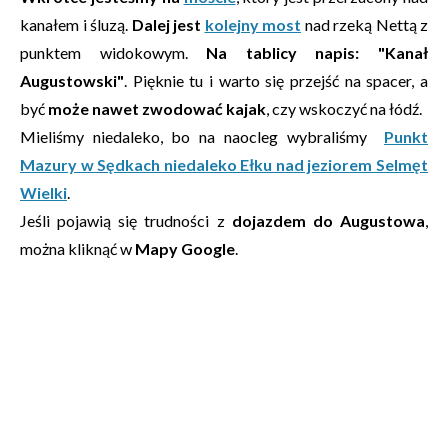
kanałem i śluzą.
Dalej jest
kolejny most
nad rzeką Nettą z
punktem widokowym.
Na tablicy napis: "Kanał
Augustowski"
. Pięknie tu i warto się przejść na spacer, a
być
może nawet zwodować kajak
, czy wskoczyć na łódź.
Mieliśmy niedaleko, bo na naocleg wybraliśmy
Punkt
Mazury w Sędkach niedaleko Ełku nad jeziorem Selmęt
Wielki
.
Jeśli pojawią się trudności z
dojazdem do Augustowa
,
można kliknąć w
Mapy Google
.