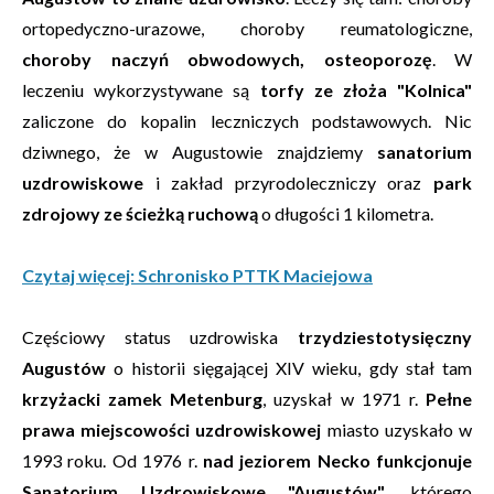
ortopedyczno-urazowe, choroby reumatologiczne,
choroby naczyń obwodowych, osteoporozę
. W
leczeniu wykorzystywane są
torfy ze złoża "Kolnica"
zaliczone do kopalin leczniczych podstawowych. Nic
dziwnego, że w Augustowie znajdziemy
sanatorium
uzdrowiskowe
i zakład przyrodoleczniczy oraz
park
zdrojowy ze ścieżką ruchową
o długości 1 kilometra.
Czytaj więcej: Schronisko PTTK Maciejowa
Częściowy status uzdrowiska
trzydziestotysięczny
Augustów
o historii sięgającej XIV wieku, gdy stał tam
krzyżacki zamek Metenburg
, uzyskał w 1971 r.
Pełne
prawa miejscowości uzdrowiskowej
miasto uzyskało w
1993 roku. Od 1976 r.
nad jeziorem Necko funkcjonuje
Sanatorium Uzdrowiskowe "Augustów",
którego