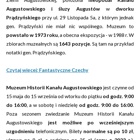
Augustowskiego i śluzy Augustów
w
dworku
Prądzyńskiego
przy ul. 29 Listopada 5a, z którym jednak
gen. Prądzyński nie miał nic wspólnego. Muzeum to
powstało w 1973 roku
, a obecna ekspozycja - w 1988 r. W
zbiorach muzealnych są
1643 pozycje
. Są tam na przykład
notatki gen. Prądzyńskiego.
Czytaj więcej: Fantastyczne Czechy
Muzeum Historii Kanału Augustowskiego
jest czynne od
15 maja do 15 września od wtorku do piątku
od godz. 9:00
do 16:00
, a w sobotę i niedzielę
od godz. 9:00 do 16:00
.
Poza sezonem zwiedzanie Muzeum Historii Kanału
Augustowskiego
jest możliwe po wcześniejszym
uzgodnieniu
telefonicznym. Bilety
normalne są po 10 zł
,
ulgowe po 8 zł, a rodzinne po 25 zł (
ceny z 2023 r.
).