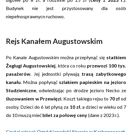
Budynek nie jest przystosowany dla osób
niepełnosprawnycn ruchowo.
Rejs Kanałem Augustowskim
Po Kanale Augustowskim można przepłynąć się
statkiem
Żeglugi Augustowskiej
, która co roku
przewozi 100 tys.
pasażerów
. Jej jednostki pływają
trasą zabytkowego
kanału
. Można popłynąć
szlakiem papieskim na jezioro
Studzieniczne
, odwiedzając po drodze jezioro Necko ze
śluzowaniem w Przewięzi
. Koszt takiego rejsu to
70 zł
od
osoby. Dzieci do 6 lat płyną za
10 zł
, a dzieci w wieku od 7
do 10 muszą mieć
bilet za połowę ceny
(dane z 2023 r.).
Czytaj więcej: Ogród japoński Siruwia w Karkonoszach