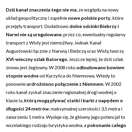
Dziś kanał znaczenia tego nie ma
, ze względu na nowy
układ geopolityczny i zupełnie
nowe polskie porty
, które
przejęły transport. Dodatkowo
dolne odcinki Biebrzy i
Narwi nie są uregulowane
, przez co, ewentualny regularny
transport z Wisły jest niemożliwy. Jednak Kanał
Augustowski łącznie z Narwią i Biebrzą oraz Wisłą tworzy
XVI-wieczny szlak Batorego
. Jeszcze lepiej, że dziś szlak
znowu jest żeglowny. W 2008 roku
odbudowano bowiem
stopnie wodne
od Kurzyńca do Niemnowa. Wtedy to
ponownie
urdrożniono połączenie z Niemnem
. W 2002
roku kanał zyskał znaczenie regionalnej drogi wodnej o
klasie Ia,
którą mogą pływać statki i barki z napędem o
długości 24 metrów
, maksymalnej szerokości 3,5 metra i
zanurzeniu 1 metra. Wydaje się, że główny jego potencjał to
wszelakiego rodzaju turystyka wodna, a
pokonanie całego