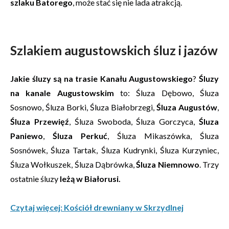
szlaku Batorego
, może stać się nie lada atrakcją.
Szlakiem augustowskich śluz i jazów
Jakie śluzy są na trasie Kanału Augustowskiego
?
Śluzy
na kanale Augustowskim
to: Śluza Dębowo, Śluza
Sosnowo, Śluza Borki, Śluza Białobrzegi,
Śluza Augustów
,
Śluza Przewięź
, Śluza Swoboda, Śluza Gorczyca,
Śluza
Paniewo
,
Śluza Perkuć
, Śluza Mikaszówka, Śluza
Sosnówek, Śluza Tartak, Śluza Kudrynki, Śluza Kurzyniec,
Śluza Wołkuszek, Śluza Dąbrówka,
Śluza Niemnowo
. Trzy
ostatnie śluzy
leżą w Białorusi.
Czytaj więcej: Kościół drewniany w Skrzydlnej