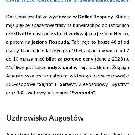
Dostępna jest także
wycieczka w Dolinę Rospudy
. Statek
mija piękne, spacerowe trasy na bulwarach po obu stronach
rzeki Netty
, następnie
statki wpływają na jezioro Necko
,
a potem na
jezioro Rospuda
. Taki rejs to koszt
40 zł
od
osoby. Dzieci do 6 lat płyną za
10 zł
, a dzieci w wieku od 7
do 10 muszą mieć
bilet za połowę ceny
(dane z 2023 r.).
Możliwy jest także
indywidualny rejs statkiem
. Żegluga
Augustowska jest armatorem, w którego barwach pływają:
200-osobowe
"Sajno"
i
"Serwy"
, 250-osobowy
"Bystry"
oraz 330-osobowy katamaran
"Swoboda"
.
Uzdrowisko Augustów
Augustów to znane uzdrowisko
. Leczy się tam: choroby