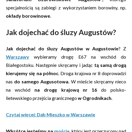
specjalnością są zabiegi z wykorzystaniem borowiny, np.
okłady borowinowe
.
Jak dojechać do śluzy Augustów?
Jak dojechać do śluzy Augustów w Augustowie
? Z
Warszawy
wybieramy drogę E67 na wschód do
Białegostoku. Następnie skręcamy i jadąc
tą samą drogą
kierujemy się na północ
. Droga krajowa nr 8 doprowadzi
nas
do samego Augusotowa.
W mieście skręcamy nieco
na wschód
na drogę krajową nr 16
do polsko-
lietewskiego przejścia granicznego
w Ogrodnikach
.
Czytaj więcej: Dąb Mieszko w Warszawie
Wkrótce jesteśmy na
moście
, który jest przerzucony nad