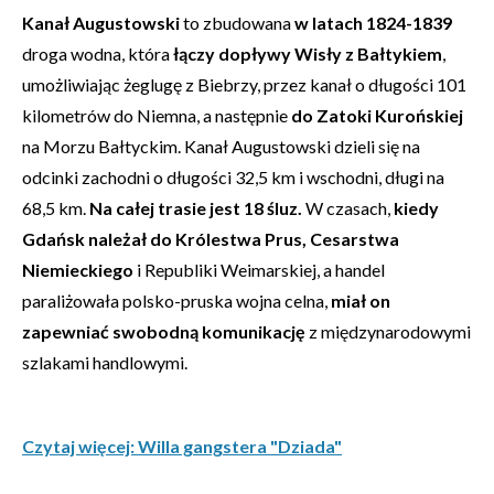
Kanał Augustowski
to zbudowana
w latach 1824-1839
droga wodna, która
łączy dopływy Wisły z Bałtykiem
,
umożliwiając żeglugę z Biebrzy, przez kanał o długości 101
kilometrów do Niemna, a następnie
do Zatoki Kurońskiej
na Morzu Bałtyckim. Kanał Augustowski dzieli się na
odcinki zachodni o długości 32,5 km i wschodni, długi na
68,5 km.
Na całej trasie jest 18 śluz.
W czasach,
kiedy
Gdańsk należał do Królestwa Prus, Cesarstwa
Niemieckiego
i Republiki Weimarskiej, a handel
paraliżowała polsko-pruska wojna celna,
miał on
zapewniać swobodną komunikację
z międzynarodowymi
szlakami handlowymi.
Czytaj więcej: Willa gangstera "Dziada"