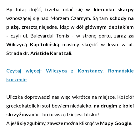
By tutaj dojść, trzeba udać się
w kierunku skarpy
wznoszącej się nad Morzem Czarnym. Są tam
schody na
plażę
, zresztą niejedne. Idąc w dół
głównym deptakiem
-
czyli ul. Bulevardul Tomis - w stronę portu, zaraz
za
Wilczycą Kapitolińską
musimy skręcić w lewo w
ul.
Strada dr. Aristide Karatzali
.
Czytaj więcej: Wilczyca z Konstancy. Romańskie
korzenie
Uliczka doprowadzi nas więc wkrótce na miejsce. Kościół
greckokatolicki stoi bowiem niedaleko,
na drugim z kolei
skrzyżowaniu
- bo tu wszędzie jest blisko!
A jeśli się zgubimy, zawsze można kliknąć w
Mapy Google
.