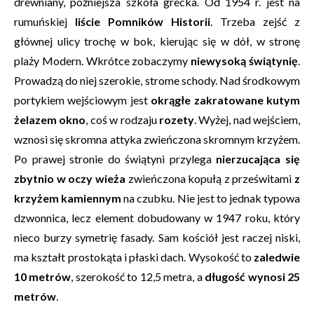
drewniany, późniejsza szkoła grecka. Od 1954 r. jest na
rumuńskiej
liście Pomników Historii
. Trzeba zejść z
głównej ulicy trochę w bok, kierując się w dół, w stronę
plaży Modern. Wkrótce zobaczymy
niewysoką świątynię
.
Prowadzą do niej szerokie, strome schody. Nad środkowym
portykiem wejściowym jest
okrągłe zakratowane kutym
żelazem okno
, coś w rodzaju
rozety
. Wyżej, nad wejściem,
wznosi się skromna attyka zwieńczona skromnym krzyżem.
Po prawej stronie do świątyni przylega
nierzucająca się
zbytnio w oczy wieża
zwieńczona kopułą z prześwitami
z
krzyżem kamiennym
na czubku. Nie jest to jednak typowa
dzwonnica, lecz element dobudowany w 1947 roku, który
nieco burzy symetrię fasady. Sam kościół jest raczej niski,
ma kształt prostokąta i płaski dach. Wysokość to
zaledwie
10 metrów
, szerokość to 12,5 metra, a
długość wynosi 25
metrów
.