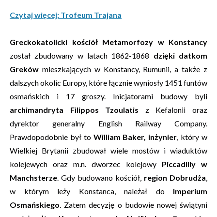
Czytaj więcej: Trofeum Trajana
Greckokatolicki kościół Metamorfozy w Konstancy
został zbudowany w latach 1862-1868
dzięki datkom
Greków
mieszkających w Konstancy, Rumunii, a także z
dalszych okolic Europy, które łącznie wyniosły 1451 funtów
osmańskich i 17 groszy. Inicjatorami budowy byli
archimandryta Filippos Tzoulatis
z Kefalonii oraz
dyrektor generalny English Railway Company.
Prawdopodobnie był to
William Baker, inżynier
, który w
Wielkiej Brytanii zbudował wiele mostów i wiaduktów
kolejewych oraz m.n. dworzec kolejowy
Piccadilly w
Manchsterze
. Gdy budowano kościół,
region Dobrudża
,
w którym leży Konstanca, należał do
Imperium
Osmańskiego
. Zatem decyzję o budowie nowej świątyni