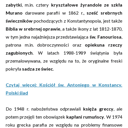
zabytki
, m.in. cztery
kryształowe żyrandole ze szkła
Murano
darowane parafii w 1862 r.,
sześć srebrnych
świeczników
pochodzących z Konstantynopola, jest także
Biblia w srebrnej oprawie
, a także ikony z lat 1812-1870,
w tym jedna najażniejsza przedstawiająca
św. Fanouriosa
,
patrona m.in. dobroczynności oraz
opiekuna rzeczy
zagubionych
. W latach 1988-1989 świątynia była
przemalowywana, ze względu na to, że oryginalne freski
pokryła
sadza ze świec
.
Czytaj więcej: Kościół św. Antoniego w Konstancy.
Polski ślad
Do 1948 r. nabożeństwa odprawiali
księża greccy
, ale
potem przejęli ten obowiązek
kapłani rumuńscy
. W 1974
roku grecka parafia ze względu na problemy finansowe