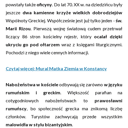
powstały także
oficyny
. Do lat 70. XX w. na dziedzińcu były
jeszcze
dwa kamienne krzyże wielkich dobrodziejów
Wspólnoty Greckiej. Współcześnie jest już tylko jeden -
św.
Marii Rizou
. Pierwszą wojnę światową cudem przetrwał
liczący 86 stron kościelny rejestr, który
ocalał dzięki
ukryciu go pod ołtarzem
wraz z księgami liturgicznymi.
Pochodzi z niego wiele cennych informacji.
Czytaj więcej: Mural Matka Ziemia w Konstancy
Nabożeństwa w kościele
odbywają się zarówno
w języku
rumuńskim i greckim
. Większość parafian na
cotygodniowych nabożeństwach to
prawosławni
rumuńscy
, bo społeczność grecka ma znikomą liczbę
członków. Turystów zachwycają przede wszystkim
malowidła w stylu bizantyjskim
.