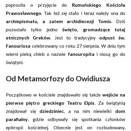
poprosiła o przyjęcie do
Rumuńskiego Kościoła
Prawosławnego
. Tak też się stało i teraz należy ona do
archiepismatu, a zatem archidiecezji Tomis
. Dziś
pozostało tylko jedno
święto, gromadzące tutaj
etnicznych Greków
. Jest to tradycyjny
odpust św.
Fanouriosa
celebrowany co roku 27 sierpnia. W dniu tym
wierni pieką chleb o nazwie
fanouropita
i niosą go do
świątyni.
Od Metamorfozy do Owidiusza
Początkowo w kościele znajdowało się także
wejście na
pierwse piętro greckiego Teatru Elpis
. Za świątynią
znajdował się
dziedziniec
, a na nim niewielki
dom
parafialny
, gdzie odbywały się spotkania członków
epitropii kościelnej. Obecnie jest on rozbudowany,