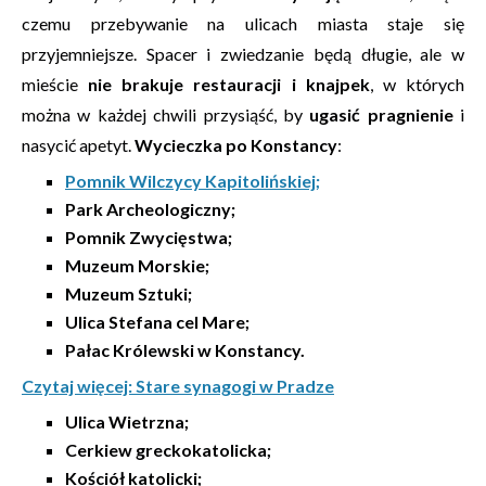
czemu przebywanie na ulicach miasta staje się
przyjemniejsze. Spacer i zwiedzanie będą długie, ale w
mieście
nie brakuje restauracji i knajpek
, w których
można w każdej chwili przysiąść, by
ugasić pragnienie
i
nasycić apetyt.
Wycieczka po Konstancy
:
Pomnik Wilczycy Kapitolińskiej;
Park Archeologiczny;
Pomnik Zwycięstwa;
Muzeum Morskie;
Muzeum Sztuki;
Ulica Stefana cel Mare;
Pałac Królewski w Konstancy.
Czytaj więcej: Stare synagogi w Pradze
Ulica Wietrzna;
Cerkiew greckokatolicka;
Kościół katolicki;