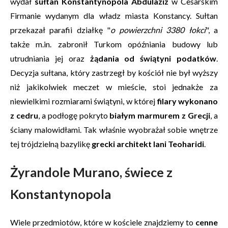
wydał
sułtan Konstantynopola Abdülaziz
w Cesarskim
Firmanie wydanym dla władz miasta Konstancy. Sułtan
przekazał parafii działkę "
o powierzchni 3380 łokci
", a
także m.in. zabronił Turkom opóźniania budowy lub
utrudniania jej oraz
żądania od świątyni podatków
.
Decyzja sułtana, który zastrzegł by kościół nie był wyższy
niż jakikolwiek meczet w mieście, stoi jednakże za
niewielkimi rozmiarami świątyni, w której
filary wykonano
z cedru
, a podłogę pokryto
białym marmurem z Grecji
, a
ściany malowidłami. Tak właśnie wyobrażał sobie wnętrze
tej trójdzielną bazylikę
grecki architekt Iani Teoharidi
.
Żyrandole Murano, świece z
Konstantynopola
Wiele przedmiotów, które w kościele znajdziemy to
cenne