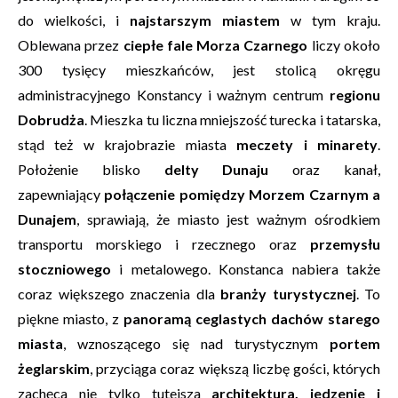
do wielkości, i
najstarszym miastem
w tym kraju.
Oblewana przez
ciepłe fale Morza Czarnego
liczy około
300 tysięcy mieszkańców, jest stolicą okręgu
administracyjnego Konstancy i ważnym centrum
regionu
Dobrudża
. Mieszka tu liczna mniejszość turecka i tatarska,
stąd też w krajobrazie miasta
meczety i minarety
.
Położenie blisko
delty Dunaju
oraz kanał,
zapewniający
połączenie pomiędzy Morzem Czarnym a
Dunajem
, sprawiają, że miasto jest ważnym ośrodkiem
transportu morskiego i rzecznego oraz
przemysłu
stoczniowego
i metalowego. Konstanca nabiera także
coraz większego znaczenia dla
branży turystycznej
. To
piękne miasto, z
panoramą ceglastych dachów starego
miasta
, wznoszącego się nad turystycznym
portem
żeglarskim
, przyciąga coraz większą liczbę gości, których
zachęca nie tylko tutejsza
architektura, jedzenie i