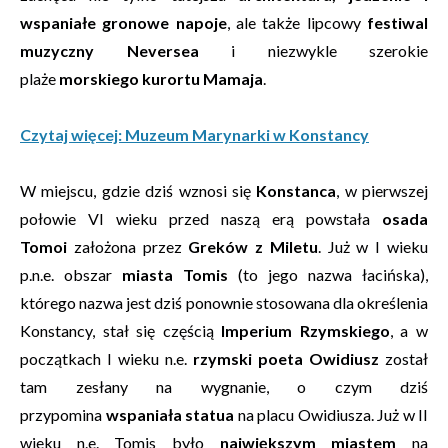
wspaniałe gronowe napoje
, ale także lipcowy
festiwal
muzyczny Neversea
i niezwykle szerokie
plaże
morskiego kurortu Mamaja
.
Czytaj więcej: Muzeum Marynarki w Konstancy
W miejscu, gdzie dziś wznosi się
Konstanca
, w pierwszej
połowie VI wieku przed naszą erą powstała
osada
Tomoi
założona przez
Greków z Miletu
. Już w I wieku
p.n.e. obszar
miasta Tomis
(to jego nazwa łacińska),
którego nazwa jest dziś ponownie stosowana dla określenia
Konstancy, stał się częścią
Imperium Rzymskiego
, a w
początkach I wieku n.e.
rzymski poeta Owidiusz
został
tam zesłany na wygnanie, o czym dziś
przypomina
wspaniała statua
na placu Owidiusza. Już w II
wieku n.e. Tomis było
największym miastem
na