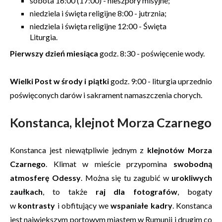
sobota 16:00 (17:00) - nieszpory misyjne;
niedziela i święta religijne 8:00 - jutrznia;
niedziela i święta religijne 12:00 - Święta
Liturgia.
Pierwszy dzień miesiąca
godz. 8:30 - poświęcenie wody.
Wielki Post w środy i piątki
godz. 9:00 - liturgia uprzednio
poświęconych darów i sakrament namaszczenia chorych.
Konstanca, klejnot Morza Czarnego
Konstanca jest niewątpliwie jednym z
klejnotów Morza
Czarnego
. Klimat w mieście przypomina
swobodną
atmosferę Odessy
. Można się tu zagubić w
urokliwych
zaułkach
, to także
raj dla fotografów
, bogaty
w
kontrasty
i obfitujący we
wspaniałe kadry
. Konstanca
jest największym portowym miastem w Rumunii i drugim co