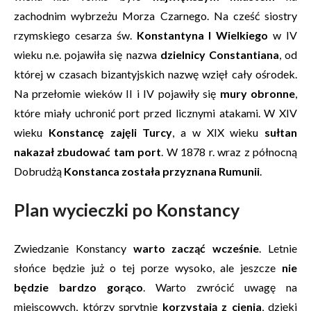
zachodnim wybrzeżu Morza Czarnego. Na cześć siostry
rzymskiego cesarza św.
Konstantyna I Wielkiego
w IV
wieku n.e. pojawiła się nazwa
dzielnicy Constantiana
, od
której w czasach bizantyjskich nazwę wzięł cały ośrodek.
Na przełomie wieków II i IV pojawiły się
mury obronne
,
które miały uchronić port przed licznymi atakami. W XIV
wieku
Konstancę zajęli Turcy
, a w XIX wieku
sułtan
nakazał zbudować tam port
. W 1878 r. wraz z północną
Dobrudżą
Konstanca została przyznana Rumunii
.
Plan wycieczki po Konstancy
Zwiedzanie Konstancy
warto zacząć wcześnie
. Letnie
słońce będzie już o tej porze wysoko, ale jeszcze
nie
będzie bardzo gorąco
. Warto zwrócić uwagę na
miejscowych, którzy sprytnie
korzystają z cienia
, dzięki