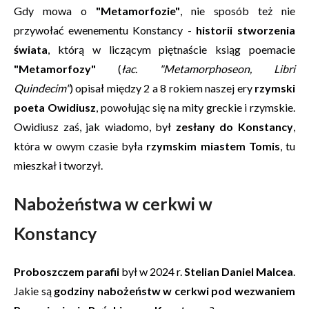
Gdy mowa o
"Metamorfozie"
, nie sposób też nie
przywołać ewenementu Konstancy -
historii stworzenia
świata
, którą w liczącym piętnaście ksiąg poemacie
"Metamorfozy"
(
łac. "Metamorphoseon, Libri
Quindecim"
) opisał między 2 a 8 rokiem naszej ery
rzymski
poeta Owidiusz
, powołując się na mity greckie i rzymskie.
Owidiusz zaś, jak wiadomo, był
zesłany do Konstancy
,
która w owym czasie była
rzymskim miastem Tomis
, tu
mieszkał i tworzył.
Nabożeństwa w cerkwi w
Konstancy
Proboszczem parafii
był w 2024 r.
Stelian Daniel Malcea
.
Jakie są
godziny nabożeństw w cerkwi pod wezwaniem