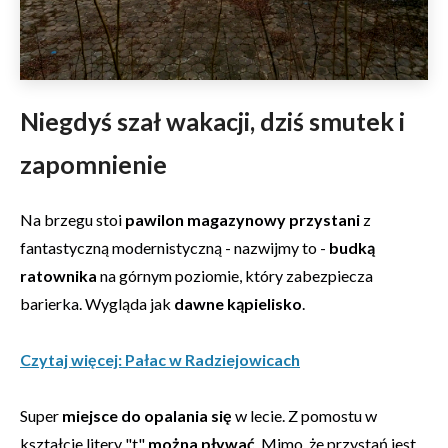
Niegdyś szał wakacji, dziś smutek i
zapomnienie
Na brzegu stoi
pawilon magazynowy przystani
z
fantastyczną modernistyczną - nazwijmy to -
budką
ratownika
na górnym poziomie, który zabezpiecza
barierka. Wygląda jak
dawne kąpielisko
.
Czytaj więcej: Pałac w Radziejowicach
Super
miejsce do opalania się
w lecie. Z pomostu w
kształcie litery "t"
można pływać
. Mimo, że przystań jest