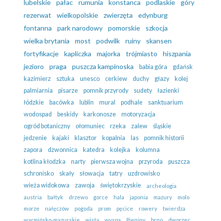
lubelskie
pałac
rumunia
konstanca
podlaskie
góry
rezerwat
wielkopolskie
zwierzęta
edynburg
fontanna
park narodowy
pomorskie
szkocja
wielka brytania
most
podwilk
ruiny
skansen
fortyfikacje
kapliczka
majorka
trójmiasto
hiszpania
jezioro
praga
puszcza kampinoska
babia góra
gdańsk
kazimierz
sztuka
unesco
cerkiew
duchy
głazy
kolej
palmiarnia
pisarze
pomnik przyrody
sudety
łazienki
łódzkie
bacówka
lublin
mural
podhale
sanktuarium
wodospad
beskidy
karkonosze
motoryzacja
ogród botaniczny
ołomuniec
rzeka
zalew
śląskie
jedzenie
kajaki
klasztor
kopalnia
las
pomnik historii
zapora
dzwonnica
katedra
kolejka
kolumna
kotlina kłodzka
narty
pierwsza wojna
przyroda
puszcza
schronisko
skały
słowacja
tatry
uzdrowisko
wieża widokowa
zawoja
świętokrzyskie
archeologia
austria
bałtyk
drzewo
gorce
hala
japonia
mazury
molo
morze
nałęczów
pogoda
prom
pęcice
rowery
twierdza
warmińsko-mazurskie
wisła
wyspa
Pieniny
brno
dworzec