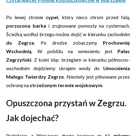
Czytaj więcej: Pomnik Kościuszkowców w Warszawie
Po lewej stronie
cypel
, który nieco chroni przed falą,
porzucona barka
i zrujnowane pomosty na cysternach.
Ścieżką wzdłuż brzegu można dojść w kierunku zachodnim
do Zegrza
. Po drodze zobaczymy
Prochownię
Wschodnią
. W pobliżu na wniesieniu jest
Pałac
Zegrzyński
. Z kolei idąc brzegiem w kierunku północno-
wschodnim dojdziemy skrajem wody do
Umocnienia
Małego Twierdzy Zegrze
. Niestety jest pilnowane przez
ochronę na
strzeżonym terenie wojskowym
.
Opuszczona przystań w Zegrzu.
Jak dojechać?
Podążając z Warszawy drogą krajową nr 61
mijamy