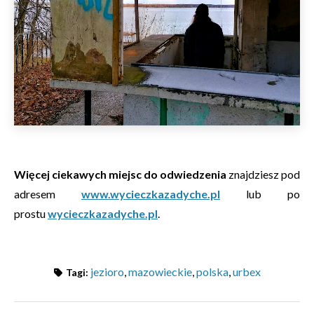
Więcej ciekawych miejsc do odwiedzenia
znajdziesz pod
adresem
www.wycieczkazadyche.pl
lub po
prostu
wycieczkazadyche.pl
.
jezioro
,
mazowieckie
,
polska
,
urbex
Tagi: