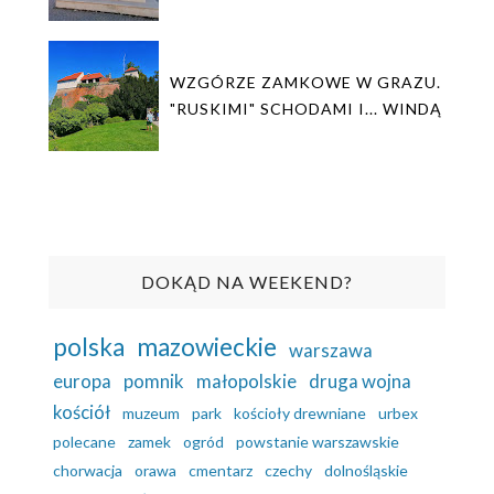
WZGÓRZE ZAMKOWE W GRAZU.
"RUSKIMI" SCHODAMI I... WINDĄ
DOKĄD NA WEEKEND?
polska
mazowieckie
warszawa
europa
pomnik
małopolskie
druga wojna
kościół
muzeum
park
kościoły drewniane
urbex
polecane
zamek
ogród
powstanie warszawskie
chorwacja
orawa
cmentarz
czechy
dolnośląskie