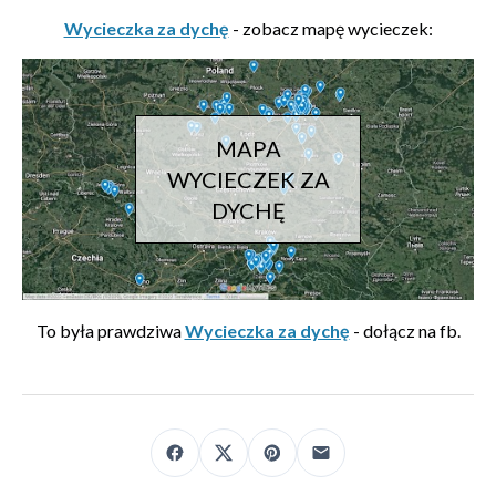
Wycieczka za dychę
- zobacz mapę wycieczek:
MAPA
WYCIECZEK ZA
DYCHĘ
To była prawdziwa
Wycieczka za dychę
- dołącz na fb.