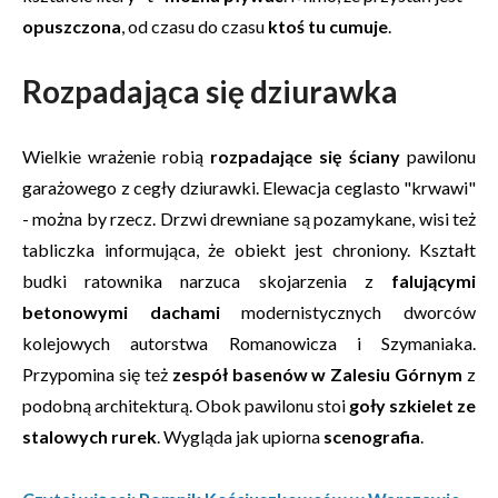
opuszczona
, od czasu do czasu
ktoś tu cumuje
.
Rozpadająca się dziurawka
Wielkie wrażenie robią
rozpadające się ściany
pawilonu
garażowego z cegły dziurawki. Elewacja ceglasto "krwawi"
- można by rzecz. Drzwi drewniane są pozamykane, wisi też
tabliczka informująca, że obiekt jest chroniony. Kształt
budki ratownika narzuca skojarzenia z
falującymi
betonowymi dachami
modernistycznych dworców
kolejowych autorstwa Romanowicza i Szymaniaka.
Przypomina się też
zespół basenów w Zalesiu Górnym
z
podobną architekturą. Obok pawilonu stoi
goły szkielet ze
stalowych rurek
. Wygląda jak upiorna
scenografia
.