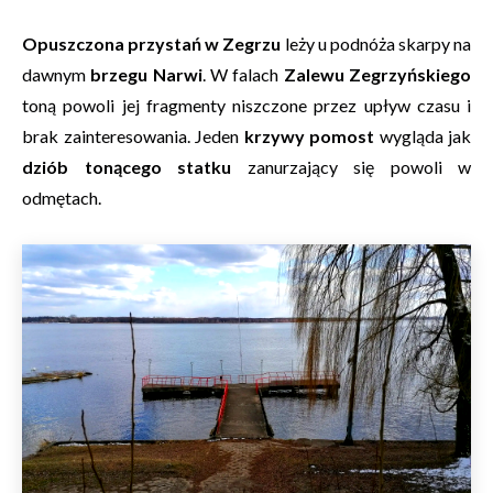
Opuszczona przystań w Zegrzu
leży u podnóża skarpy na
dawnym
brzegu Narwi
. W falach
Zalewu Zegrzyńskiego
toną powoli jej fragmenty niszczone przez upływ czasu i
brak zainteresowania. Jeden
krzywy pomost
wygląda jak
dziób tonącego statku
zanurzający się powoli w
odmętach.