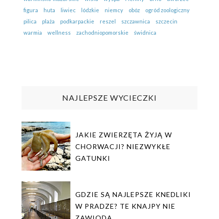
figura
huta
liwiec
lódzkie
niemcy
obóz
ogród zoologiczny
pilica
plaża
podkarpackie
reszel
szczawnica
szczecin
warmia
wellness
zachodniopomorskie
świdnica
NAJLEPSZE WYCIECZKI
JAKIE ZWIERZĘTA ŻYJĄ W
CHORWACJI? NIEZWYKŁE
GATUNKI
GDZIE SĄ NAJLEPSZE KNEDLIKI
W PRADZE? TE KNAJPY NIE
ZAWIODĄ